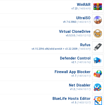
WinRAR
v7.23
(1405/4/9)
UltraISO
v9.7.6.3860
(1402/4/17)
Virtual CloneDrive
v5.5.3.0
(1403/12/15)
Rufus
v4.15.2396 x86/x64/arm64 + v3.22.2009
(1405/4/9)
Defender Control
v2.1
(1401/6/16)
Firewall App Blocker
v1.7
(1401/6/11)
Net Disabler
v1.2
(1404/10/17)
BlueLife Hosts Editor
v1.5
(1403/12/7)