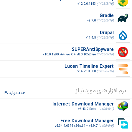
v12.0.0.1153
(1405/5/16)
Gradle
v9.7.0
(1405/5/16)
Drupal
v11.4.5
(1405/5/16)
SUPERAntiSpyware
v10.0.1290 x64 Pro X + v8.0.1052 Pro
(1405/5/16)
Lucen Timeline Expert
v14.22.00.00
(1405/5/16)
نرم افزار های مورد نیاز
همه موارد
Internet Download Manager
v6.43.7 Retail
(1405/5/1)
Free Download Manager
v6.34.4.6974 x86/x64 + v3.9.7
(1405/5/9)