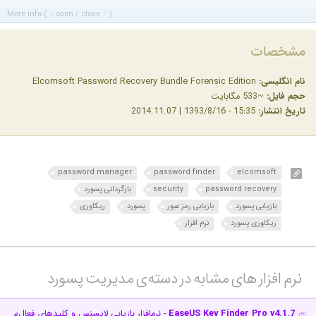
More info ( ↓ open / close ↑ )
مشخصات
نام انگلیسی:
Elcomsoft Password Recovery Bundle Forensic Edition
حجم فایل:
~533 مگابایت
تاریخ انتشار:
15:35 - 1393/8/16 | 2014.11.07
password manager
password finder
elcomsoft
password recovery
security
بازگردانی پسورد
بازیابی پسورد
بازیابی رمز عبور
پسورد
ریکاوری
ریکاوری پسورد
نرم افزار
نرم افزار های مشابه در دسته‌ی‌ مدیریت پسورد‎
EaseUS Key Finder Pro v4.1.7
- نرم‎افزار بازیابی لایسنس و کلیدهای فعال‌سازی