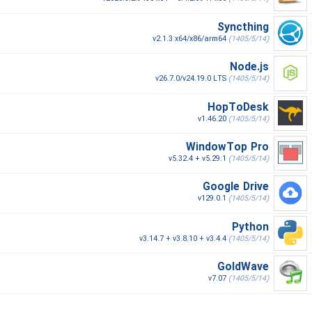
Syncthing
v2.1.3 x64/x86/arm64
(1405/5/14)
Node.js
v26.7.0/v24.19.0 LTS
(1405/5/14)
HopToDesk
v1.46.20
(1405/5/14)
WindowTop Pro
v5.32.4 + v5.29.1
(1405/5/14)
Google Drive
v129.0.1
(1405/5/14)
Python
v3.14.7 + v3.8.10 + v3.4.4
(1405/5/14)
GoldWave
v7.07
(1405/5/14)