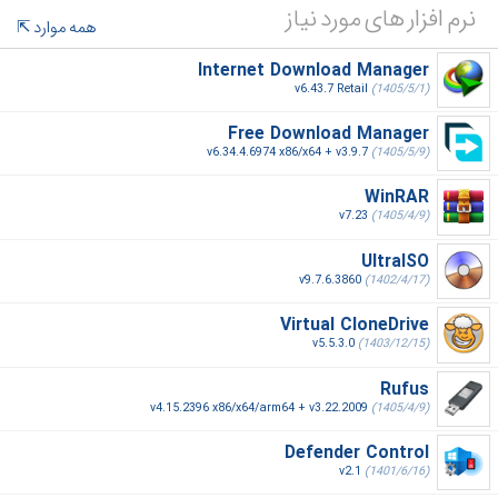
نرم افزار های مورد نیاز
همه موارد
Internet Download Manager
v6.43.7 Retail
(1405/5/1)
Free Download Manager
v6.34.4.6974 x86/x64 + v3.9.7
(1405/5/9)
WinRAR
v7.23
(1405/4/9)
UltraISO
v9.7.6.3860
(1402/4/17)
Virtual CloneDrive
v5.5.3.0
(1403/12/15)
Rufus
v4.15.2396 x86/x64/arm64 + v3.22.2009
(1405/4/9)
Defender Control
v2.1
(1401/6/16)