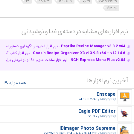
رستوران داری
رسیپی
زمان بندی
مدیریت
منو
نرم افزار
نرم افزار های مشابه در دسته‌ی‌ غذا و نوشیدنی‎
Paprika Recipe Manager v3.3.2 x64
- نرم افزار ذخیره و نگهداری دستورالعمل
Cook'n Recipe Organizer X3 v13.9.8 x64 + v12.14.6
- نرم افزار کتاب آشپز
NCH Express Menu Plus v2.04
- نرم افزار ساخت منوی غذا و نوشیدنی برای رست
آخرین نرم افزار ها
همه موارد
Enscape
v4.19.0.2748
(1405/5/14)
Eagle PDF Editor
v1.8.2
(1405/5/14)
IDimager Photo Supreme
v2026.3.2.9435 x64 + 6.4.2.3941 x86
(1405/5/14)