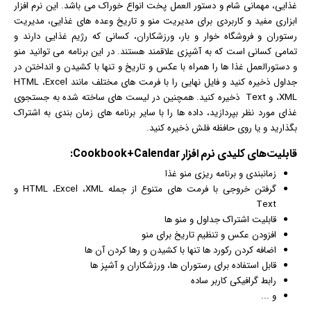
غذایی، مهمانی شام و دستور العمل پخت انواع خوراک می باشد. این نرم افزار
ابزاری مفید و کاربردی برای مدیریت منو و تاریخ وعده های غذایی، مدیریت
رستوران و فروشگاه خوار و بار، ورزشکاران، کسانی که رژیم غذایی دارند و
تمامی کسانی است که به آشپزی علاقمند هستند. در این برنامه می توانید منو
و دستورالعمل غذا ها را همراه با
عکس
و تاریخ و تنها با کشیدن و انداختن در
جداول ذخیره کنید و فایل نهایی را با فرمت های مختلف مانند HTML ،Excel
،XML و Text ذخیره کنید. همچنین در لیست های ساخته شده به جستجوی
غذای مورد نظر بپردازید، داده ها را با سایر برنامه های زمان بندی به اشتراک
بگذارید و یا روی حافظه فلش ذخیره کنید.
قابلیت‌های کلیدی
نرم افزار
Cookbook+Calendar:
زمانبندی و برنامه ریزی منو غذا
گرفتن خروجی با فرمت های متنوع از جمله HTML ،Excel ،XML و
Text
قابلیت اشتراک جداول و منو ها
افزودن
عکس
و تنظیم تاریخ برای منو
اضافه کردن رکورد ها تنها با کشیدن و رها کردن آن ها
قابل استفاده برای رستوران ها، ورزشکاران و آشپز ها
رابط
گرافیک
ی کاربر ساده
و ...