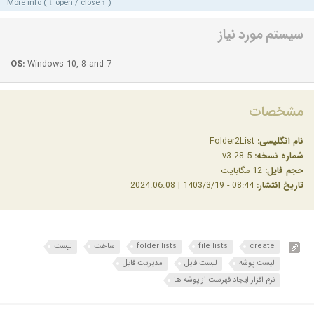
More info ( ↓ open / close ↑ )
سیستم مورد نیاز
OS:
Windows 10, 8 and 7
مشخصات
نام انگلیسی:
Folder2List
شماره نسخه:
v3.28.5
حجم فایل:
12 مگابایت
تاریخ انتشار:
08:44 - 1403/3/19 | 2024.06.08
create
file lists
folder lists
ساخت
لیست
لیست پوشه
لیست فایل
مدیریت فایل
نرم افزار ایجاد فهرست از پوشه ها