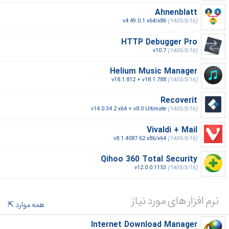
Ahnenblatt
v4.49.0.1 x64/x86
(1405/5/16)
HTTP Debugger Pro
v10.7
(1405/5/16)
Helium Music Manager
v18.1.812 + v18.1.788
(1405/5/16)
Recoverit
v14.0.34.2 x64 + v8.0 Ultimate
(1405/5/16)
Vivaldi + Mail
v8.1.4087.62 x86/x64
(1405/5/16)
Qihoo 360 Total Security
v12.0.0.1153
(1405/5/16)
نرم افزار های مورد نیاز
همه موارد
Internet Download Manager