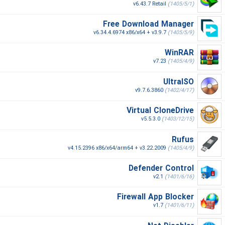
v6.43.7 Retail
(1405/5/1)
Free Download Manager
v6.34.4.6974 x86/x64 + v3.9.7
(1405/5/9)
WinRAR
v7.23
(1405/4/9)
UltraISO
v9.7.6.3860
(1402/4/17)
Virtual CloneDrive
v5.5.3.0
(1403/12/15)
Rufus
v4.15.2396 x86/x64/arm64 + v3.22.2009
(1405/4/9)
Defender Control
v2.1
(1401/6/16)
Firewall App Blocker
v1.7
(1401/6/11)