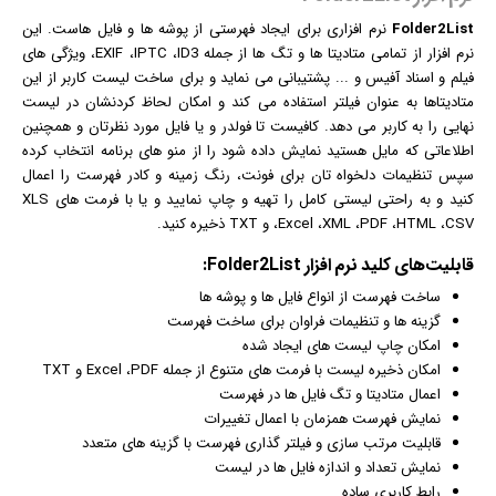
Folder2List
نرم افزار
ی برای ایجاد فهرستی از پوشه ها و فایل هاست. این
نرم افزار از تمامی متادیتا ها و تگ ها از جمله EXIF ،IPTC ،ID3، ویژگی های
فیلم
و اسناد آفیس و ... پشتیبانی می نماید و برای ساخت لیست کاربر از این
متادیتاها به عنوان فیلتر استفاده می کند و امکان لحاظ کردنشان در لیست
نهایی را به کاربر می دهد. کافیست تا فولدر و یا فایل مورد نظرتان و همچنین
اطلاعاتی که مایل هستید نمایش داده شود را از منو های برنامه انتخاب کرده
سپس تنظیمات دلخواه تان برای
فونت
، رنگ زمینه و کادر فهرست را اعمال
کنید و به راحتی لیستی کامل را تهیه و چاپ نمایید و یا با فرمت های XLS
،Excel ،XML ،PDF ،HTML ،CSV و TXT ذخیره کنید.
قابلیت‌های کلید
نرم افزار
Folder2List:
ساخت فهرست از انواع فایل ها و پوشه ها
گزینه ها و تنظیمات فراوان برای ساخت فهرست
امکان چاپ لیست های ایجاد شده
امکان ذخیره لیست با فرمت های متنوع از جمله Excel ،PDF و TXT
اعمال متادیتا و تگ فایل ها در فهرست
نمایش فهرست همزمان با اعمال تغییرات
قابلیت مرتب سازی و فیلتر گذاری فهرست با گزینه های متعدد
نمایش تعداد و اندازه فایل ها در لیست
رابط کاربری ساده