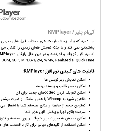
کی‌ام پلیر / KMPlayer
می دانید كه برای پخش فرمت های مختلف فایل های صوتی و
پشتیبانی نمی كند و یا اینكه نصبش فضای زیادی را اشغال می كند 
اما نرم افزار كوچك و قدرتمند و در عین حال رایگان
MPlayer
Ogg, OGM, 3GP, MPEG-1/2/4, WMV, RealMedia, QuickTime و فرمت های دیگر را پخ
قابلیت های کلیدی
نرم افزار
KMPlayer:
امكان نمایش زیر نویس ها
امكان تغییر قالب و پوسته برنامه
امكان تعریف كردن codecهای جدید برای آن
ظاهری شبیه به Winamp با همان سادگی و قدرت بیشتر از آن
كمترین حجم از حافظه و منابع سیستم شما را اشغال می 
سرعت بالای اجرا و پخش فایل های شما
امكان نمایش به صورت نوار كوچك بر روی صفحه
ویندوز
امكان استفاده از كلیدهای میانبر برای كار با قسمت های 