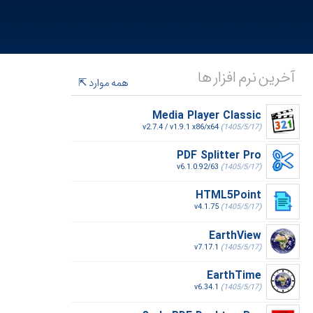
آخرین نرم افزار ها
همه موارد
Media Player Classic
v2.7.4 / v1.9.1 x86/x64
(1405/5/17)
PDF Splitter Pro
v6.1.0.92/63
(1405/5/17)
HTML5Point
v4.1.75
(1405/5/17)
EarthView
v7.17.1
(1405/5/17)
EarthTime
v6.34.1
(1405/5/17)