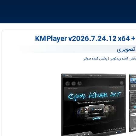
و تصویری
خش کننده ویدئویی
‏|
پخش کننده صوتی