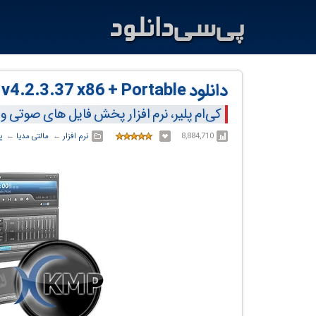
دانلود KMPlayer v2026.7.24.12 x64 + v4.2.3.37 x86 + Portable
کی‌ام پلیر، نرم افزار پخش فایل های صوتی 
8,884,710
نرم افزار
← ‏
مالتی مدیا
← ‏
پ