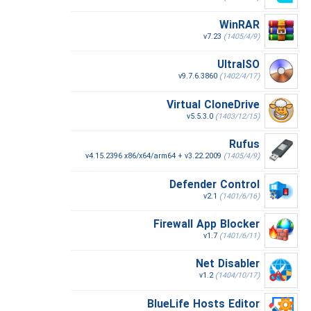
WinRAR
v7.23
(1405/4/9)
UltraISO
v9.7.6.3860
(1402/4/17)
Virtual CloneDrive
v5.5.3.0
(1403/12/15)
Rufus
v4.15.2396 x86/x64/arm64 + v3.22.2009
(1405/4/9)
Defender Control
v2.1
(1401/6/16)
Firewall App Blocker
v1.7
(1401/6/11)
Net Disabler
v1.2
(1404/10/17)
BlueLife Hosts Editor