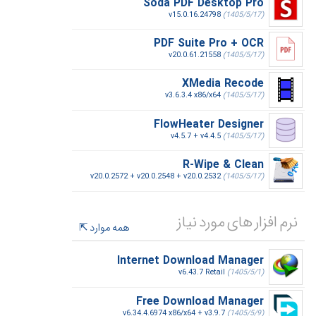
Soda PDF Desktop Pro
v15.0.16.24798
(1405/5/17)
PDF Suite Pro + OCR
v20.0.61.21558
(1405/5/17)
XMedia Recode
v3.6.3.4 x86/x64
(1405/5/17)
FlowHeater Designer
v4.5.7 + v4.4.5
(1405/5/17)
R-Wipe & Clean
v20.0.2572 + v20.0.2548 + v20.0.2532
(1405/5/17)
نرم افزار های مورد نیاز
همه موارد
Internet Download Manager
v6.43.7 Retail
(1405/5/1)
Free Download Manager
v6.34.4.6974 x86/x64 + v3.9.7
(1405/5/9)