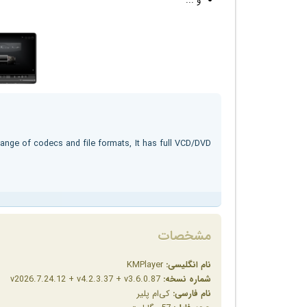
و ...
ange of codecs and file formats, It has full VCD/DVD
مشخصات
نام انگلیسی:
KMPlayer
شماره نسخه:
v2026.7.24.12 + v4.2.3.37 + v3.6.0.87
نام فارسی:
کی‌ام پلیر