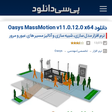
دانلود Oasys MassMotion v11.0.12.0 x64
نرم افزار مدل سازی، شبیه سازی و آنالیز مسیر های عبور و مرور
13,073
نرم افزار
← ‏
تخصصی/مهندسی
← ‏
Oasys