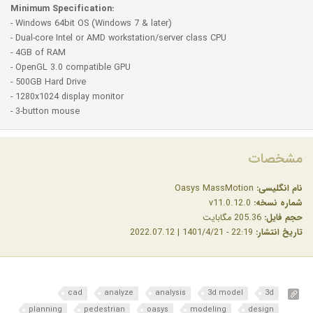
Minimum Specification:
- Windows 64bit OS (Windows 7 & later)
- Dual-core Intel or AMD workstation/server class CPU
- 4GB of RAM
- OpenGL 3.0 compatible GPU
- 500GB Hard Drive
- 1280x1024 display monitor
- 3-button mouse
مشخصات
نام انگلیسی:
Oasys MassMotion
شماره نسخه:
v11.0.12.0
حجم فایل:
205.36 مگابایت
تاریخ انتشار:
22:19 - 1401/4/21 | 2022.07.12
cad
analyze
analysis
3d model
3d
planning
pedestrian
oasys
modeling
design