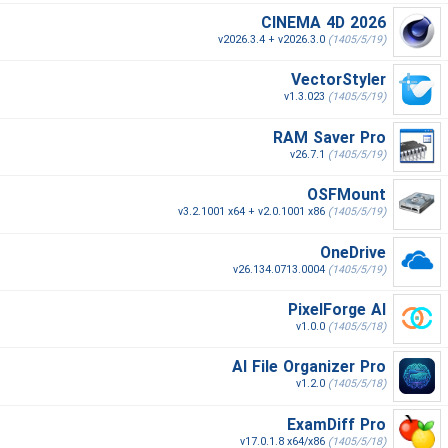
CINEMA 4D 2026
v2026.3.4 + v2026.3.0
(1405/5/19)
VectorStyler
v1.3.023
(1405/5/19)
RAM Saver Pro
v26.7.1
(1405/5/19)
OSFMount
v3.2.1001 x64 + v2.0.1001 x86
(1405/5/19)
OneDrive
v26.134.0713.0004
(1405/5/19)
PixelForge AI
v1.0.0
(1405/5/18)
AI File Organizer Pro
v1.2.0
(1405/5/18)
ExamDiff Pro
v17.0.1.8 x64/x86
(1405/5/18)