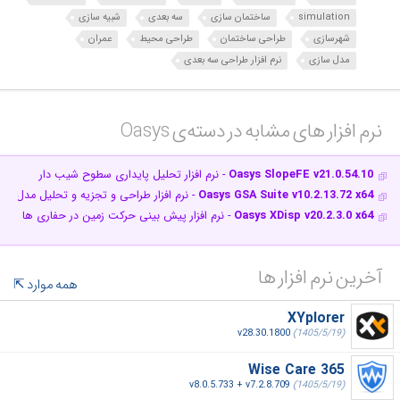
simulation
ساختمان سازی
سه بعدی
شبیه سازی
شهرسازی
طراحی ساختمان
طراحی محیط
عمران
مدل سازی
نرم افزار طراحی سه بعدی
نرم افزار های مشابه در دسته‌ی‌ Oasys‎
Oasys SlopeFE v21.0.54.10
- نرم افزار تحلیل پایداری سطوح شیب دار
Oasys GSA Suite v10.2.13.72 x64
- نرم افزار طراحی و تجزیه و تحلیل مدل ه
Oasys XDisp v20.2.3.0 x64
- نرم افزار پیش بینی حرکت زمین در حفاری ها
آخرین نرم افزار ها
همه موارد
XYplorer
v28.30.1800
(1405/5/19)
Wise Care 365
v8.0.5.733 + v7.2.8.709
(1405/5/19)