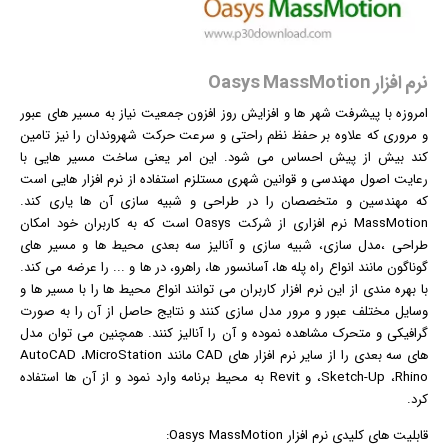
نرم افزار Oasys MassMotion
امروزه با پیشرفت شهر ها و افزایش روز افزون جمعیت نیاز به مسیر های عبور
و مروری که علاوه بر حفظ نظم راحتی و سرعت حرکت شهروندان را نیز تامین
کند بیش از پیش احساس می شود. این امر یعنی ساخت مسیر هایی با
رعایت اصول مهندسی و قوانین شهری مستلزم استفاده از
نرم افزار
هایی است
که مهندسین و متخصصان را در طراحی و شبیه سازی آن ها یاری کند.
MassMotion نرم افزاری از شرکت Oasys است که به کاربران خود امکان
طراحی ،مدل سازی، شبیه سازی و آنالیز سه بعدی محیط ها و مسیر های
گوناگون مانند انواع راه پله ها، آسانسور ها، راهرو، در ها و ... را عرضه می کند.
با بهره مندی از این نرم افزار کاربران می توانند انواع محیط ها را با مسیر ها و
وسایل مختلف عبور و مرور مدل سازی کنند و نتایج حاصل از آن را به صورت
گرافیک
ی و متحرک مشاهده نموده و آن را آنالیز کنند. همچنین می توان مدل
های سه بعدی را از سایر نرم افزار های CAD مانند AutoCAD ،MicroStation
،Sketch-Up ،Rhino و Revit به محیط برنامه وارد نمود و از آن ها استفاده
کرد.
قابلیت های کلیدی
نرم افزار
Oasys MassMotion: