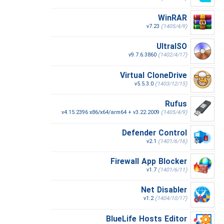
WinRAR
v7.23
(1405/4/9)
UltraISO
v9.7.6.3860
(1402/4/17)
Virtual CloneDrive
v5.5.3.0
(1403/12/15)
Rufus
v4.15.2396 x86/x64/arm64 + v3.22.2009
(1405/4/9)
Defender Control
v2.1
(1401/6/16)
Firewall App Blocker
v1.7
(1401/6/11)
Net Disabler
v1.2
(1404/10/17)
BlueLife Hosts Editor