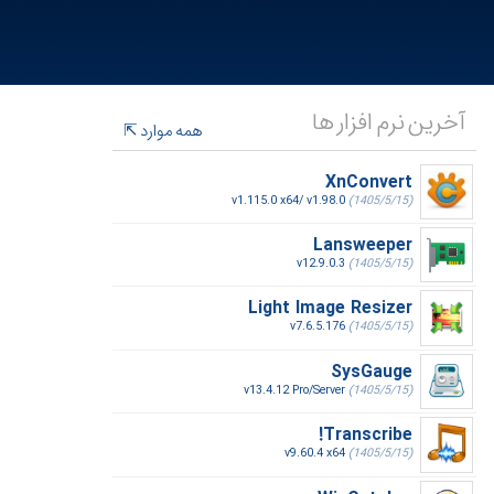
آخرین نرم افزار ها
همه موارد
XnConvert
v1.115.0 x64/ v1.98.0
(1405/5/15)
Lansweeper
v12.9.0.3
(1405/5/15)
Light Image Resizer
v7.6.5.176
(1405/5/15)
SysGauge
v13.4.12 Pro/Server
(1405/5/15)
Transcribe!
v9.60.4 x64
(1405/5/15)