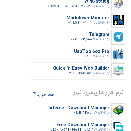
WinCatalog
v2026.3.1.805 + v2026.2.0.629
(1405/5/15)
Markdown Monster
v4.5.0.6 + v4.1.1
(1405/5/15)
Telegram
v7.0.9 x86/x64
(1405/5/15)
UsbToolbox Pro
v1.3
(1405/5/15)
Quick 'n Easy Web Builder
v13.1.0 x86/x64
(1405/5/15)
نرم افزار های مورد نیاز
همه موارد
Internet Download Manager
v6.43.7 Retail
(1405/5/1)
Free Download Manager
v6.34.4.6974 x86/x64 + v3.9.7
(1405/5/9)