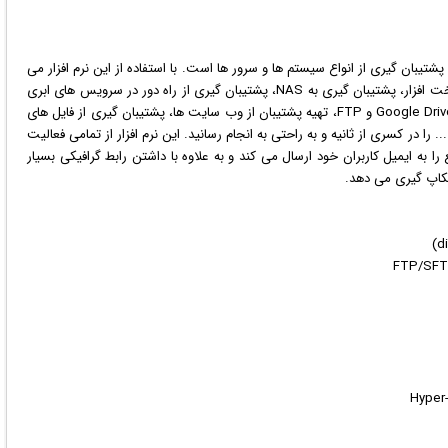
 پشتیبان گیری از انواع سیستم ها و سرور ها است. با استفاده از این
نرم افزار
می
توانید فعالیت هایی چون ایجاد فایل های ایمیج مستقل از سخت افزار، پشتیبان گیری به NAS، پشتیبان گیری از راه دور در سرویس های ابری
نظیر Google Drive ،Amazon S3 ،Azure Storage ،OneDrive ،Dropbo و FTP، تهیه پشتیبان از وب سایت ها، پشتیبان گیری از فایل های
.. را در کسری از ثانیه و به راحتی به انجام رسانید. این نرم افزار از تمامی فعالیت
را به
ایمیل
کاربران خود ارسال می کند و به علاوه با داشتن رابط
گرافیک
ی بسیار
 بکاپ گیری می دهد.