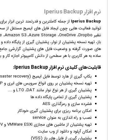
نرم افزار Iperius Backup
Iperius Backup
از جمله کاملترین و قدرتمند ترین ابزار برای
باز، تهیه نسخه پشتیبان از نوار، پشتیبان گیری از پایگاه داده و .
های صورت گرفته و وضعیت فایل های پشتیبان گزارشی جامع 
ساده به هر کاربری با هر سطحی از دانش کامپیوتر اجازه کار و
قابلیت‌های کلیدی
نرم افزار
Iperius Backup:
بکاپ گیری از هارد توسط فایل ایمیج (disaster recovery)
تهیه نسخه پشتیبان بر روی انواع سرویس های ابری و FTP/SFTP
پشتیبان گیری از هر نوع نوار مانند LTO ،DAT و ...
پشتیبان گیری از تمامی پایگاه داده ها
فشرده سازی و رمزگذاری AES
امکان برنامه ریزی برای پشتیبان گیری خودکار
نصب و راه اندازی به عنوان service
تهیه پشتیبان از ماشین های مجازی VMWare ESXi و Hyper-V
امکان آپلود و دانلود از وب سایت
پشتیبان گیری از فایل های باز (VSS)