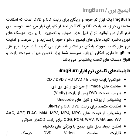
ایمیج برن / ImgBurn
ImgBurn
یک ابزار کم حجم و رایگان برای رایت CD و DVD است که امکانات
متعددی در زمینه رایت CD و DVD در اختیار کاربران قرار می دهد. توسط این
نرم افزار
می توانید انواع فایل های صوتی و تصویری را بر روی دیسک های
نوری ذخیره کنید، فایل های ایمیج دلخواه خود را بسازید و از سرعت و امنیت
نرم افزار که به صورت رایگان در اختیار شما قرار می گیرد، لذت ببرید. نرم افزار
ImgBurn دارای امکان ارزیابی سیستم شما برای تعیین میزان سرعت رایت و
انواع دیسک های تحت پشتیبانی می باشد.
قابلیت‌های کلیدی
نرم افزار
ImgBurn:
خواندن/رایت CD / DVD / HD DVD / Blu-ray
ساخت فایل image از سی دی و دی وی دی
بررسی صحت DVD پس از رایت (Verify)
پشتیبانی از پوشه و فایل های Unucode
امکانات متعدد برای رایت CD، DVD و Blu-ray
پشتیبانی از فرمت های AAC, APE, FLAC, M4A, MP3, MP4, MPC,
OGG, PCM, WAV, WMA and WV برای رایت CDهای صوتی
امکان ایجاد فایل های ایمیج با ویژگی های دلخواه
قابلیت ساخت DVD Video دیسک از