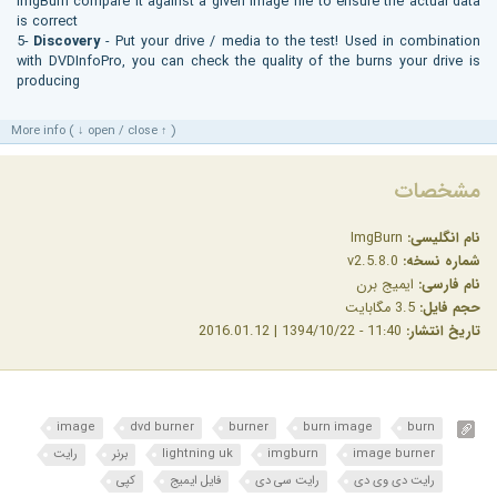
ImgBurn compare it against a given image file to ensure the actual data
is correct
5-
Discovery
- Put your drive / media to the test! Used in combination
with DVDInfoPro, you can check the quality of the burns your drive is
producing
More info ( ↓ open / close ↑ )
مشخصات
نام انگلیسی:
ImgBurn
شماره نسخه:
v2.5.8.0
نام فارسی:
ایمیج برن
حجم فایل:
3.5 مگابایت
تاریخ انتشار:
11:40 - 1394/10/22 | 2016.01.12
image
dvd burner
burner
burn image
burn
image burner
imgburn
lightning uk
برنر
رایت
رایت دی وی دی
رایت سی دی
فایل ایمیج
کپی