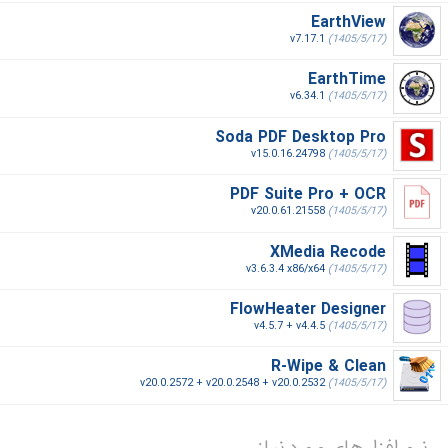
EarthView
v7.17.1
(1405/5/17)
EarthTime
v6.34.1
(1405/5/17)
Soda PDF Desktop Pro
v15.0.16.24798
(1405/5/17)
PDF Suite Pro + OCR
v20.0.61.21558
(1405/5/17)
XMedia Recode
v3.6.3.4 x86/x64
(1405/5/17)
FlowHeater Designer
v4.5.7 + v4.4.5
(1405/5/17)
R-Wipe & Clean
v20.0.2572 + v20.0.2548 + v20.0.2532
(1405/5/17)