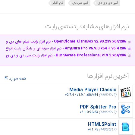
کپی دی وی دی
کپی سی دی
نرم افزار
نرم افزار های مشابه در دسته‌ی‌ رایت‎
OpenCloner UltraBox v2.90.239 x64/x86
- نرم افزار رایت فیلم های دی وی د
AnyBurn Pro v6.9.0 x64 + v6.4 x86
- نرم افزار حرفه ای و رایگان رایت انواع CD و DVD
BurnAware Professional v19.2 x64/x86
- نرم افزار رایت سی دی و دی وی د
آخرین نرم افزار ها
همه موارد
Media Player Classic
v2.7.4 / v1.9.1 x86/x64
(1405/5/17)
PDF Splitter Pro
v6.1.0.92/63
(1405/5/17)
HTML5Point
v4.1.75
(1405/5/17)