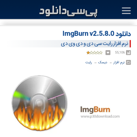
دانلود ImgBurn v2.5.8.0
نرم افزار رایت سی دی و دی وی دی
55,106
نرم افزار
← ‏
دیسک
← ‏
رایت