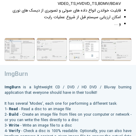
VIDEO_TS,HVDVD_TS,BDMV/BDAV
قابلیت خواندن انواع داده های صوتی و تصویری از دیسک های نوری
امکان ارزیابی سیستم قبل از شروع عملیات رایت
و ...
ImgBurn
ImgBurn
is a lightweight CD / DVD / HD DVD / Blu-ray burning
application that everyone should have in their toolkit!
It has several 'Modes', each one for performing a different task:
1-
Read
- Read a disc to an image file
2-
Build
- Create an image file from files on your computer or network -
or you can write the files directly to a disc
3-
Write
- Write an image file to a disc
4-
Verify
- Check a disc is 100% readable. Optionally, you can also have