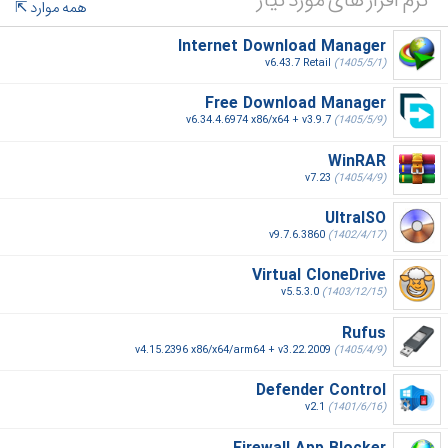
نرم افزار های مورد نیاز
همه موارد
Internet Download Manager
v6.43.7 Retail
(1405/5/1)
Free Download Manager
v6.34.4.6974 x86/x64 + v3.9.7
(1405/5/9)
WinRAR
v7.23
(1405/4/9)
UltraISO
v9.7.6.3860
(1402/4/17)
Virtual CloneDrive
v5.5.3.0
(1403/12/15)
Rufus
v4.15.2396 x86/x64/arm64 + v3.22.2009
(1405/4/9)
Defender Control
v2.1
(1401/6/16)