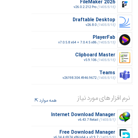
FileMaker 2026
v26.0.2.212 Pro
(1405/5/15)
Draftable Desktop
v26.8.0
(1405/5/15)
PlayerFab
v7.0.5.8 x64 + 7.0.4.5 x86
(1405/5/15)
Clipboard Master
v5.9.106
(1405/5/15)
Teams
v26198.304.4946.9672
(1405/5/15)
نرم افزار های مورد نیاز
همه موارد
Internet Download Manager
v6.43.7 Retail
(1405/5/1)
Free Download Manager
v6.34.4.6974 x86/x64 + v3.9.7
(1405/5/9)