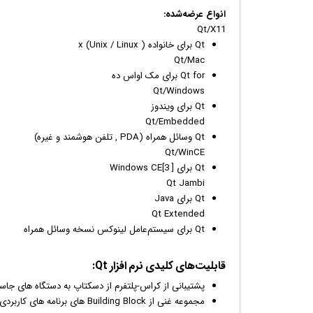
انواع عرضه‌شده:
Qt/X11
Qt برای خانواده x (Unix / Linux )
Qt/Mac
Qt for برای مک اواس ده
Qt/Windows
Qt برای
ویندوز
Qt/Embedded
Qt وسائل همراه (PDA , تلفن هوشمند و غیره)
Qt/WinCE
Qt برای Windows CE[3 ]
Qt Jambi
Qt برای Java
Qt Extended
Qt برای سیستم‌عامل لینوکس نسخه وسائل همراه
قابلیت‌های کلیدی
نرم افزار
Qt:
پشتیبانی از کراس-پلتفرم از
دسکتاپ
به دستگاه های جاس
مجموعه غنی از Building Block های برنامه های کاربردی