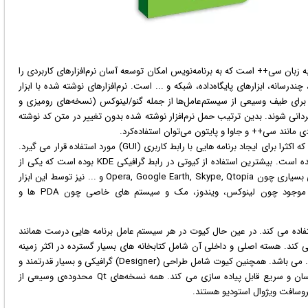
به زبان سی++ است که به برنامه‌نویس امکان توسعه آسان نرم‌افزارهای کاربردی را
چندرسانه، ابزارهای پایگاه‌داده، شبکه و ... است. نرم‌افزارهای نوشته شده با ابزار
اس برای طیف وسیعی از سیستم‌عامل‌ها از جمله گنو/لینوکس (نسخه‌های رومیزی و
 ... همگردانی شوند. بدین ترتیب حمل نرم‌افزار نوشته شده بدون تغییر در متن کد نوشته
ی مانند سی++ و جاوا و پایتون می‌توان استفاده‌کرد.
می باشد که اکثرا برای ایجاد برنامه هایی با رابط کاربری (GUI) مورد استفاده قرار می گیرد.
اما پس از نسخه ۴ امکان ایجاد برنامه های متنی نیز فراهم شده است. بیشترین استفاده از کیوتی در رابط گرافیکی KDE بوده است که یکی از
مهمترین محیط های گرافیکی لینوکس می باشد. نرم افزار های بسیاری چون Opera, Google Earth, Skype, Qtopia و ... نیز توسط این ابزار
ایجاد گردیده اند. کیوت تقریبا در اکثر سیستم عامل های موجود چون لینوکس، ویندوز، مک و سیستم های خاصی چون PDA ها و
تفاده می کند. در عین حال کیوت در هر سیستم عامل برنامه هایی درست همانند
تم عامل یا اصطلاحا محلی (native) تولید می کند. هسته اصلی و داخلی آن شامل کتابخانه های بسیار گسترده در اکثر زمینه
 می باشد. همچنین کیوت شامل طراحی (Designer)
گرافیک
ی و بسیار قدرتمند و
ساده می باشد که برنامه نویسی و ایجاد پنجره ها را بسیار آسان و سریع قابل پیاده سازی می کند. همه نسخه‌های Qt محدوده‌ی وسیعی از