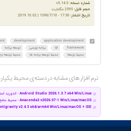
شماره نسخه:
v5.14.0
حجم فایل:
2595 مگابایت
تاریخ انتشار:
17:50 - 1398/7/10 | 2019.10.02
ent
development
application development
framework
qt
برنامه نویسی
توسعه برنامه
محیط توسعه
محیط توسعه برنامه ها
محیط توسعه نرم 
نرم افزار های مشابه در دسته‌ی‌ محیط یکپارچه
Android Studio 2026.1.3.7 x64 Win/Linux
- اندورید استو
Anaconda3 v2026.07-1 Win/Linux/macOS
- محیط جامع 
ntigravity v2.4.3 x64/arm64 Win/Linux/macOS + IDE