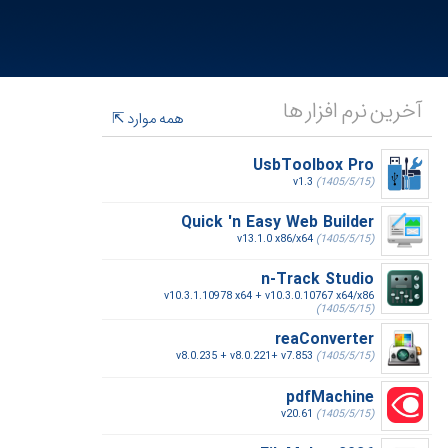
آخرین نرم افزار ها
همه موارد
UsbToolbox Pro
v1.3
(1405/5/15)
Quick 'n Easy Web Builder
v13.1.0 x86/x64
(1405/5/15)
n-Track Studio
v10.3.1.10978 x64 + v10.3.0.10767 x64/x86
(1405/5/15)
reaConverter
v8.0.235 + v8.0.221+ v7.853
(1405/5/15)
pdfMachine
v20.61
(1405/5/15)