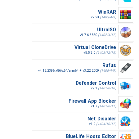
WinRAR
v7.23
(1405/4/9)
UltraISO
v9.7.6.3860
(1402/4/17)
Virtual CloneDrive
v5.5.3.0
(1403/12/15)
Rufus
v4.15.2396 x86/x64/arm64 + v3.22.2009
(1405/4/9)
Defender Control
v2.1
(1401/6/16)
Firewall App Blocker
v1.7
(1401/6/11)
Net Disabler
v1.2
(1404/10/17)
BlueLife Hosts Editor