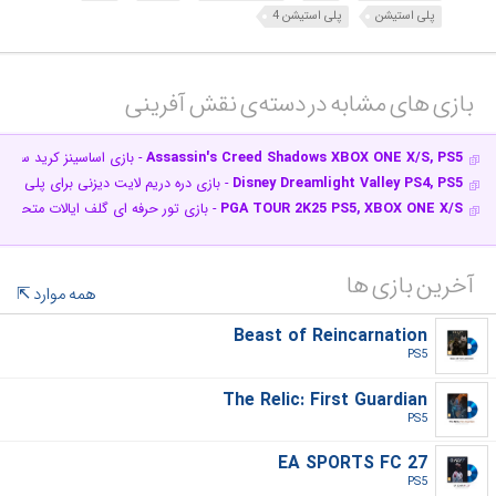
پلی استیشن
پلی استیشن 4
بازی های مشابه در دسته‌ی‌ نقش آفرینی‎
Assassin's Creed Shadows XBOX ONE X/S, PS5
- بازی اساسینز کرید سایه ها بر
Disney Dreamlight Valley PS4, PS5
- بازی دره دریم لایت دیزنی برای پلی استیشن 4 و پلی استیشن 5 +
PGA TOUR 2K25 PS5, XBOX ONE X/S
- بازی تور حرفه ای گلف ایالات متحده 2025 برای پلی استیشن 5 و ایکس باکس
آخرین بازی ها
همه موارد
Beast of Reincarnation
PS5‎
The Relic: First Guardian
PS5‎
EA SPORTS FC 27
PS5‎