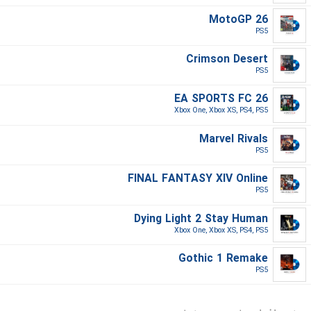
MotoGP 26
PS5‎
Crimson Desert
PS5‎
EA SPORTS FC 26
Xbox One, Xbox XS, PS4, PS5‎
Marvel Rivals
PS5‎
FINAL FANTASY XIV Online
PS5‎
Dying Light 2 Stay Human
Xbox One, Xbox XS, PS4, PS5‎
Gothic 1 Remake
PS5‎