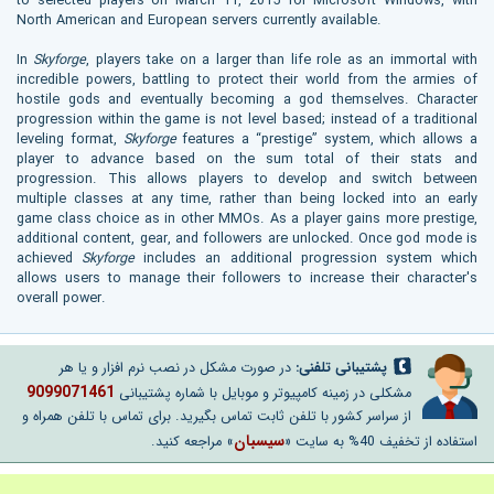
to selected players on March 11, 2015 for Microsoft Windows, with
North American and European servers currently available.
In
Skyforge
, players take on a larger than life role as an immortal with
incredible powers, battling to protect their world from the armies of
hostile gods and eventually becoming a god themselves. Character
progression within the game is not level based; instead of a traditional
leveling format,
Skyforge
features a “prestige” system, which allows a
player to advance based on the sum total of their stats and
progression. This allows players to develop and switch between
multiple classes at any time, rather than being locked into an early
game class choice as in other MMOs. As a player gains more prestige,
additional content, gear, and followers are unlocked. Once god mode is
achieved
Skyforge
includes an additional progression system which
allows users to manage their followers to increase their character's
overall power.
پشتیبانی تلفنی:
در صورت مشکل در نصب نرم افزار و یا هر
9099071461
مشکلی در زمینه کامپیوتر و موبایل با شماره پشتیبانی
از سراسر کشور با تلفن ثابت تماس بگیرید. برای تماس با تلفن همراه و
سیسبان
استفاده از تخفیف 40% به سایت «
» مراجعه کنید.