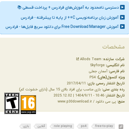
مشخصات
شرکت سازنده:
Allods Team
نام انگلیسی:
Skyforge
نام فارسی:
آسمان جعلی
ویژه کنسول(های):
PS4
تاریخ انتشار رسمی بازی:
2017/04/11
رده بندی سنی:
بازی مناسب برای افراد بالای 15 سال (دارای خشونت کم)
تاریخ انتشار:
10:46 - 1404/9/11 | 2025.12.02
منبع:
پی سی دانلود / www.p30download.ir
free-to-play
ps4
role playing
آنلاین
بازی