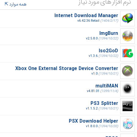
نرم افزار های مورد نیاز
همه موارد
Internet Download Manager
v6.42.36 Retail
(1404/2/17)
ImgBurn
v2.5.8.0
(1394/10/22)
Iso2GoD
v1.3.6
(1394/10/22)
Xbox One External Storage Device Converter
v1.0
(1394/10/21)
multiMAN
v4.81.01
(1399/11/4)
PS3 Splitter
v1.1.5.2
(1394/10/21)
PSX Download Helper
v1.8.0.0
(1394/10/20)