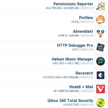
Permissions Reporter
v5.6.708 x64 + v5.0.609 x64
(1405/5/17)
PicView
v5.0.2
(1405/5/17)
Ahnenblatt
v4.49.0.1 x64/x86
(1405/5/16)
HTTP Debugger Pro
v10.7
(1405/5/16)
Helium Music Manager
v18.1.812 + v18.1.788
(1405/5/16)
Recoverit
v14.0.34.2 x64 + v8.0 Ultimate
(1405/5/16)
Vivaldi + Mail
v8.1.4087.62 x86/x64
(1405/5/16)
Qihoo 360 Total Security
v12.0.0.1153
(1405/5/16)