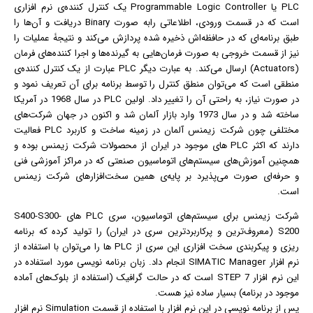
PLC یا Programmable Logic Controller یک کنترل کننده‌ی نرم افزاری
است که در قسمت ورودی، اطلاعاتی رابه صورت Binary دریافت و آن‌ها را
طبق برنامه‌ای که در حافظه‌اش ذخیره شده پردازش می‌کند و نتیجۀ عملیات را
نیز از قسمت خروجی به صورت فرمان‌هایی به گیرنده‌ها و اجرا کننده‌های فرمان
(Actuators) ارسال می‌کند. به عبارت دیگر PLC عبارت از یک کنترل کننده‌ی
منطقی است که می‌توان منطق کنترل را توسط برنامه برای آن تعریف نمود و
در صورت نیاز، به راحتی آن را تغییر داد. اولین PLC در سال 1968 در آمریكا
ساخته شد و در سال 1973 وارد بازار آلمان شد و اكنون در جهان شركت‌های
مختلفی چون شرکت زیمنس آلمان در زمینه ساخت و كاربرد PLC فعالیت
دارند که اکثر PLC های موجود در ایران از محصولات شرکت زیمنس بوده و
همچنین آموزش‌های سیستم‌های اتوماسیون صنعتی که در مراکز آموزشی فنی
و حرفه‌ای صورت می‌پذیرد بر پایه‌ی همین سخت‌افزارهای شرکت زیمنس
است.
شرکت زیمنس برای سیستم‌های اتوماسیون، سری PLC های S400-S300-
S200 (معروف‌ترین و پرکاربردترین سری در ایران) را تولید کرده که برنامه
ریزی و پیکربندی سخت افزاری این سری از PLC ها را می‌توان با استفاده از
نرم افزار
SIMATIC Manager انجام داد. زبان برنامه نویسی مورد استفاده در
این نرم افزار STEP 7 است که در حالت
گرافیک
(استفاده از بلوک‌های آماده
موجود در برنامه) بسیار ساده نیز هست.
پس از برنامه نویسی در این نرم افزار با استفاده از قسمت Simulation نرم افزار