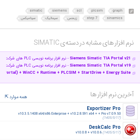
simatic
siemens
scl
plcsim
graph
sinamics
step 7
زیمنس
سیماتیک
سینامیکس
نرم افزار های مشابه در دسته‌ی‌ SIMATIC‎
Siemens Simatic TIA Portal v21
- نرم افزار برنامه نویسی PLC های شرکت زیمنس
Siemens Simatic TIA Portal v19
- نرم افزار برنامه نویسی PLC های شرکت زیمنس
 Portal) + WinCC + Runtime + PLCSIM + StartDrive + Energy Suite…
آخرین نرم افزار ها
همه موارد
Exportizer Pro
v10.3.5.1408 x64/x86 Enterprise + v10.2.8.591 x64 + + Pro v7.0.9.50
(1405/5/17)
DeskCalc Pro
v10.0.8 + v10.0.6
(1405/5/17)