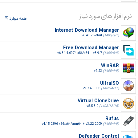
نرم افزار های مورد نیاز
همه موارد
Internet Download Manager
v6.43.7 Retail
(1405/5/1)
Free Download Manager
v6.34.4.6974 x86/x64 + v3.9.7
(1405/5/9)
WinRAR
v7.23
(1405/4/9)
UltraISO
v9.7.6.3860
(1402/4/17)
Virtual CloneDrive
v5.5.3.0
(1403/12/15)
Rufus
v4.15.2396 x86/x64/arm64 + v3.22.2009
(1405/4/9)
Defender Control