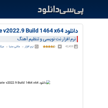
دانلود Avid Sibelius Ultimate v2022.9 Build 1464 x64
نرم افزار نت نویسی و تنظیم آهنگ
42,459
نرم افزار
← ‏
مالتی مدیا
← ‏
میکس