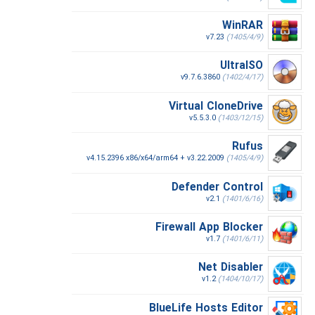
WinRAR
v7.23
(1405/4/9)
UltraISO
v9.7.6.3860
(1402/4/17)
Virtual CloneDrive
v5.5.3.0
(1403/12/15)
Rufus
v4.15.2396 x86/x64/arm64 + v3.22.2009
(1405/4/9)
Defender Control
v2.1
(1401/6/16)
Firewall App Blocker
v1.7
(1401/6/11)
Net Disabler
v1.2
(1404/10/17)
BlueLife Hosts Editor