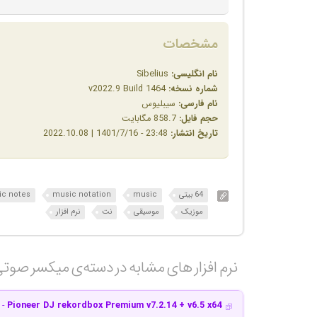
مشخصات
نام انگلیسی:
Sibelius
شماره نسخه:
v2022.9 Build 1464
نام فارسی:
سیبلیوس
حجم فایل:
858.7 مگابایت
تاریخ انتشار:
23:48 - 1401/7/16 | 2022.10.08
64 بیتی
music
music notation
c notes
موزیک
موسیقی
نت
نرم افزار
نرم افزار های مشابه در دسته‌ی‌ میکسر صوتی
Pioneer DJ rekordbox Premium v7.2.14 + v6.5 x64
- 