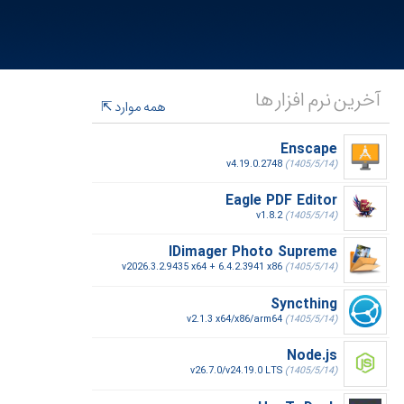
آخرین نرم افزار ها
همه موارد
Enscape
v4.19.0.2748
(1405/5/14)
Eagle PDF Editor
v1.8.2
(1405/5/14)
IDimager Photo Supreme
v2026.3.2.9435 x64 + 6.4.2.3941 x86
(1405/5/14)
Syncthing
v2.1.3 x64/x86/arm64
(1405/5/14)
Node.js
v26.7.0/v24.19.0 LTS
(1405/5/14)