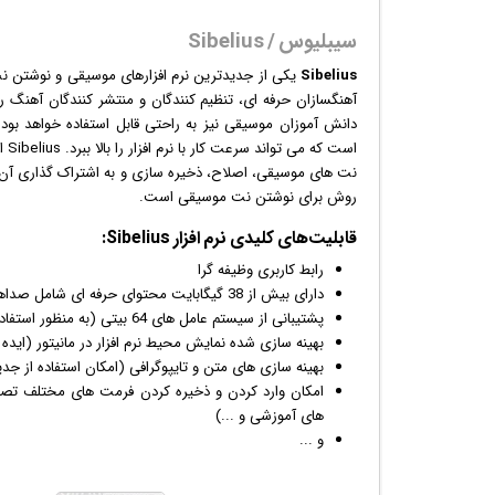
سیبلیوس / Sibelius
Sibelius
یکی از جدیدترین
نرم افزار
های موسیقی و نوشتن نت ا
آهنگسازان حرفه ای، تنظیم کنندگان و منتشر کنندگان آهنگ را 
است
نت های موسیقی، اصلاح، ذخیره سازی و به اشتراک گذاری آن ه
روش برای نوشتن نت موسیقی است.
قابلیت‌های کلیدی
نرم افزار
Sibelius:
رابط کاربری وظیفه گرا
دارای بیش از 38 گیگابایت محتوای حرفه ای شامل صداهای ارکستر سمفونی، سازهای موسیقی راک و پاپ و ...
پشتیبانی از سیستم عامل های 64 بیتی (به منظور استفاده کامل از قدرت و سرعت سیستم های ۶۴bit)
بهینه سازی شده نمایش محیط نرم افزار در مانیتور (ایده
بهینه سازی های متن و تایپوگرافی (امکان استفاده از جد
امکان وارد کردن و ذخیره کردن فرمت های مختلف تصا
های آموزشی و ...)
و ...