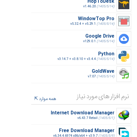
HopToDesk
v1.46.20
(1405/5/14)
WindowTop Pro
v5.32.4 + v5.29.1
(1405/5/14)
Google Drive
v129.0.1
(1405/5/14)
Python
v3.14.7 + v3.8.10 + v3.4.4
(1405/5/14)
GoldWave
v7.07
(1405/5/14)
نرم افزار های مورد نیاز
همه موارد
Internet Download Manager
v6.43.7 Retail
(1405/5/1)
Free Download Manager
v6.34.4.6974 x86/x64 + v3.9.7
(1405/5/9)