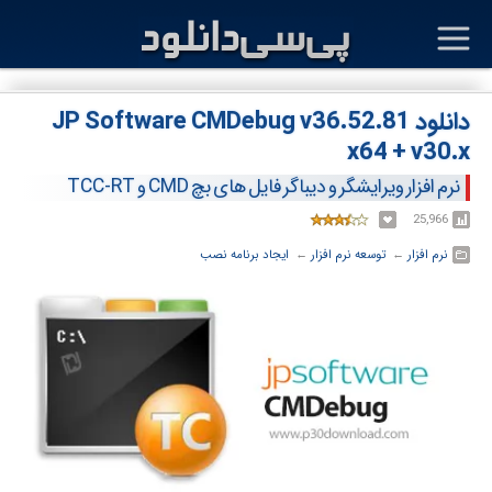
دانلود JP Software CMDebug v36.52.81
x64 + v30.x
نرم افزار ویرایشگر و دیباگر فایل های بچ CMD و TCC-RT
25,966
نرم افزار
← ‏
توسعه نرم افزار
← ‏
ایجاد برنامه نصب