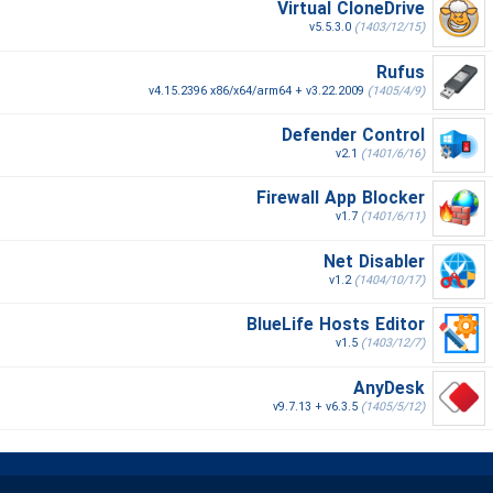
Virtual CloneDrive
v5.5.3.0
(1403/12/15)
Rufus
v4.15.2396 x86/x64/arm64 + v3.22.2009
(1405/4/9)
Defender Control
v2.1
(1401/6/16)
Firewall App Blocker
v1.7
(1401/6/11)
Net Disabler
v1.2
(1404/10/17)
BlueLife Hosts Editor
v1.5
(1403/12/7)
AnyDesk
v9.7.13 + v6.3.5
(1405/5/12)