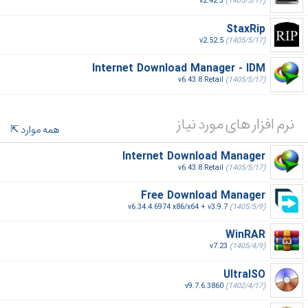
v2.42.3
(1405/5/17)
StaxRip
v2.52.5
(1405/5/17)
Internet Download Manager - IDM
v6.43.8 Retail
(1405/5/17)
نرم افزار های مورد نیاز
همه موارد
Internet Download Manager
v6.43.8 Retail
(1405/5/17)
Free Download Manager
v6.34.4.6974 x86/x64 + v3.9.7
(1405/5/9)
WinRAR
v7.23
(1405/4/9)
UltraISO
v9.7.6.3860
(1402/4/17)