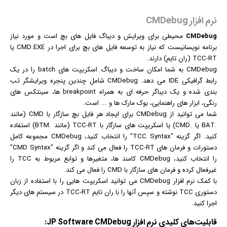
نرم افزار CMDebug
CMDebug
محیطی برای ویرایش و دیباگ فایل های بچ است و مورد نیاز
برنامه نویسانیست که نیاز به توسعه فایل های بچ برای اجرا در CMD.EXE یا
TCC-RT (ران تایم) دارند.
CMDebug به شما امکان ساخت و دیباگ اسکریپت های batch را در یک
رابط
گرافیک
ی IDE می دهد. CMDebug شامل چندین پنجره ویرایشگر تب
بندی شده و یک دیباگر حرفه ای به همراه breakpoint ها، سینتکس های
رنگی، ابزار های راهنمایی، بوک مارک ها و ... است.
شما می توانید از CMDebug برای ایجاد هر فایل بچ سازگار با CMD (مانند
.BAT یا .CMD) یا اسکریپت های سازگار با TCC-RT (مانند .BTM) استفاده
کنید. اگر گزینه "TCC Syntax" را انتخاب کنید، CMDebug مجموعه کامل
دستورات و فرمان های TCC-RT را فعال می کند و اگر گزینه "CMD Syntax"
را انتخاب کنید، CMDebug کامند ها، متغیرها و توابع مربوط به TCC را
غیرفعال کرده و فرمان های سازگار با CMD را فعال می کند.
با کمک
نرم افزار
CMDebug می توانید اسکریپت هایی را با استفاده از زبان
دستوری TCC نوشته و سپس آنها را با ران تایم TCC-RT در سیستم های دیگر
اجرا کنید.
قابلیت‌های کلیدی
نرم افزار
JP Software CMDebug: