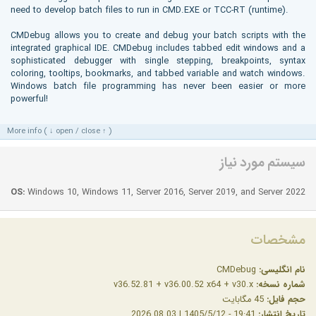
need to develop batch files to run in CMD.EXE or TCC-RT (runtime).
CMDebug allows you to create and debug your batch scripts with the
integrated graphical IDE. CMDebug includes tabbed edit windows and a
sophisticated debugger with single stepping, breakpoints, syntax
coloring, tooltips, bookmarks, and tabbed variable and watch windows.
Windows batch file programming has never been easier or more
powerful!
More info ( ↓ open / close ↑ )
سیستم مورد نیاز
OS:
Windows 10, Windows 11, Server 2016, Server 2019, and Server 2022
مشخصات
نام انگلیسی:
CMDebug
شماره نسخه:
v36.52.81 + v36.00.52 x64 + v30.x
حجم فایل:
45 مگابایت
تاریخ انتشار:
19:41 - 1405/5/12 | 2026.08.03