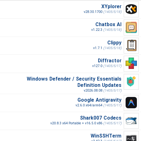
XYplorer
v28.30.1700
(1405/5/18)
Chatbox AI
v1.22.3
(1405/5/18)
Clippy
v1.7.1
(1405/5/18)
Diffractor
v127.0
(1405/5/17)
Windows Defender / Security Essentials
Definition Updates
v2026.08.08
(1405/5/17)
Google Antigravity
v2.6.0 x64/arm64
(1405/5/17)
Shark007 Codecs
v20.8.3 x64 Portable + v16.5.0 x86
(1405/5/17)
WinSSHTerm