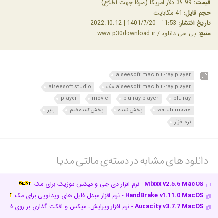
قیمت:
39.99 دلار آمریکا (صرفاً جهت اطلاع)
حجم فایل:
41 مگابایت
تاریخ انتشار:
11:53 - 1401/7/20 | 2022.10.12
منبع:
پی سی دانلود / www.p30download.ir
aiseesoft mac blu-ray player
aiseesoft mac blu-ray player مک
aiseesoft studio
player
movie
blu-ray player
blu-ray
watch movie
پخش کننده
پخش کننده فیلم
پلیر
نرم افزار
دانلود های مشابه در دسته‌ی‌ مالتی مدیا‎
Mixxx v2.5.6 MacOS
- نرم افزار دی جی و میکس موزیک برای مک
HandBrake v1.11.0 MacOS
- نرم افزار مبدل فایل های ویدئویی برای مک
Audacity v3.7.7 MacOS
- نرم افزار ویرایش، میکس و افکت گذاری بر روی فای