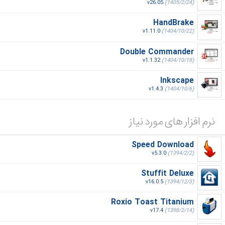
v26.05
(1405/2/24)
HandBrake
v1.11.0
(1404/10/22)
Double Commander
v1.1.32
(1404/10/18)
Inkscape
v1.4.3
(1404/10/6)
نرم افزار های مورد نیاز
Speed Download
v5.3.0
(1394/2/2)
Stuffit Deluxe
v16.0.5
(1394/12/3)
Roxio Toast Titanium
v17.4
(1398/2/14)