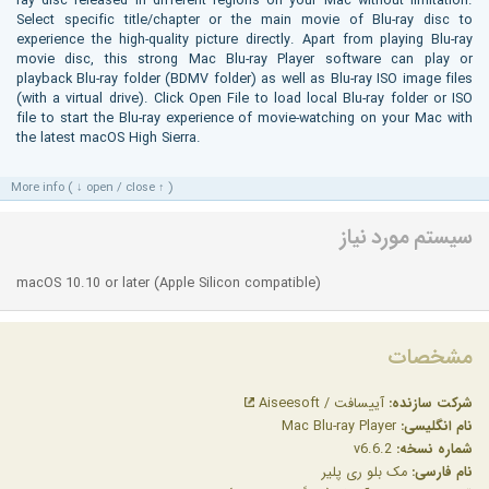
ray disc released in different regions on your Mac without limitation.
Select specific title/chapter or the main movie of Blu-ray disc to
experience the high-quality picture directly. Apart from playing Blu-ray
movie disc, this strong Mac Blu-ray Player software can play or
playback Blu-ray folder (BDMV folder) as well as Blu-ray ISO image files
(with a virtual drive). Click Open File to load local Blu-ray folder or ISO
file to start the Blu-ray experience of movie-watching on your Mac with
the latest macOS High Sierra.
More info ( ↓ open / close ↑ )
سیستم مورد نیاز
macOS 10.10 or later (Apple Silicon compatible)
مشخصات
شرکت سازنده:
آییسافت / Aiseesoft
نام انگلیسی:
Mac Blu-ray Player
شماره نسخه:
v6.6.2
نام فارسی:
مک بلو ری پلیر