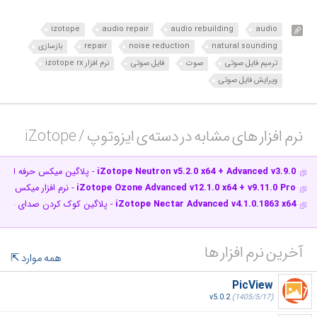
izotope
audio repair
audio rebuilding
audio
natural sounding
noise reduction
repair
بازسازی
ترمیم فایل صوتی
صوت
فایل صوتی
نرم افزار izotope rx
ویرایش فایل صوتی
نرم افزار های مشابه در دسته‌ی‌ ایزوتوپ / iZotope‎
iZotope Neutron v5.2.0 x64 + Advanced v3.9.0
- پلاگین میکس حرفه ای م
iZotope Ozone Advanced v12.1.0 x64 + v9.11.0 Pro
- نرم افزار میکس و 
iZotope Nectar Advanced v4.1.0.1863 x64
- پلاگین کوک کردن صدای خوانن
آخرین نرم افزار ها
همه موارد
PicView
v5.0.2
(1405/5/17)