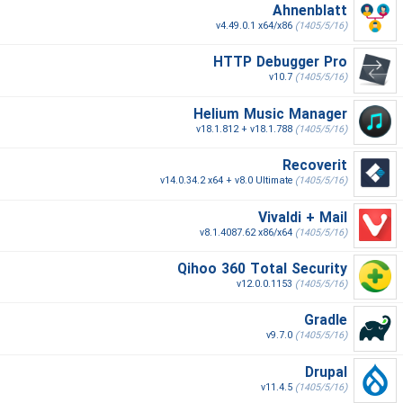
Ahnenblatt
v4.49.0.1 x64/x86
(1405/5/16)
HTTP Debugger Pro
v10.7
(1405/5/16)
Helium Music Manager
v18.1.812 + v18.1.788
(1405/5/16)
Recoverit
v14.0.34.2 x64 + v8.0 Ultimate
(1405/5/16)
Vivaldi + Mail
v8.1.4087.62 x86/x64
(1405/5/16)
Qihoo 360 Total Security
v12.0.0.1153
(1405/5/16)
Gradle
v9.7.0
(1405/5/16)
Drupal
v11.4.5
(1405/5/16)