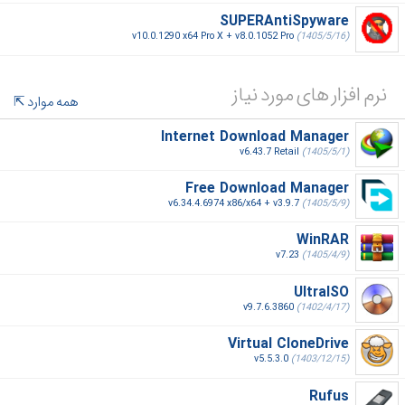
SUPERAntiSpyware
v10.0.1290 x64 Pro X + v8.0.1052 Pro
(1405/5/16)
نرم افزار های مورد نیاز
همه موارد
Internet Download Manager
v6.43.7 Retail
(1405/5/1)
Free Download Manager
v6.34.4.6974 x86/x64 + v3.9.7
(1405/5/9)
WinRAR
v7.23
(1405/4/9)
UltraISO
v9.7.6.3860
(1402/4/17)
Virtual CloneDrive
v5.5.3.0
(1403/12/15)
Rufus