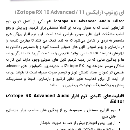
ای زوتوپ آر ایکس 11 / iZotope RX 10 Advanced
iZotope RX Advanced Audio Editor
نام یکی از کامل ترین
نرم
افزار
هایی است که به عنوان برنامه ای کاملاً مستقل برای ترمیم، ویرایش و رفع
اغلب مشکلات فایل های صوتی طراحی شده است. این نرم افزار ویژگی های
منحصر به فردی را شامل می‌شود که به شما کمک می کنند تا بهترین نتیجه را
در بازسازی و بهتر نمودن فایل های صوتی کسب کنید و با دسترسی داشتن به
ابزارهای قدرتمند RX شما می توانید نتایجی را به دست آورید که با دیگر برنامه
ها و پلاگین هایی که در زمینه ترمیم فایل های صوتی وجود دارند این کار به
سادگی میسر نخواهد بود. iZotope RX با جدیدترین تکنولوژی های cleaner،
طبیعی تر نمودن صدا، کاهش نویز و ترمیم صوت همراه است تا بتواند برنامه
ای ایده آل برای فعالیت هایی نظیر آرشیو و بازسازی، ضبط و مسترینگ،
پخش و پادکستینگ، تولیدات ویدئویی و ... باشد.
قابلیت‌های کلیدی
نرم افزار
iZotope RX Advanced Audio
Editor:
نرم افزاری مستقل و مجموعه ای از پلاگین های مناسب برای بازسازی
فایل های
از بین بردن اعوجاج بیش از حد، به صورت خودکار
اصلاح و رفع مشکلات فایل های صوتی