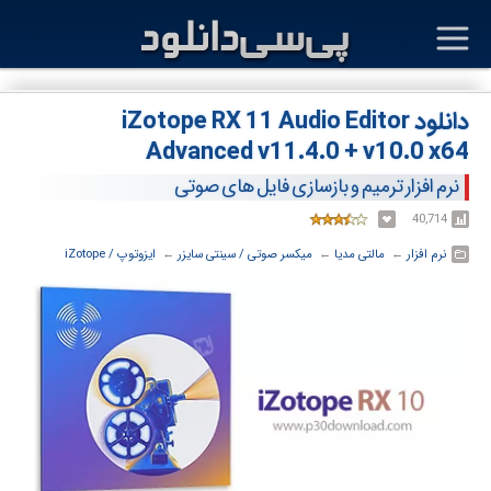
دانلود iZotope RX 11 Audio Editor
Advanced v11.4.0 + v10.0 x64
نرم افزار ترمیم و بازسازی فایل های صوتی
40,714
نرم افزار
← ‏
مالتی مدیا
← ‏
میکسر صوتی / سینتی سایزر
← ‏
ایزوتوپ / iZotope