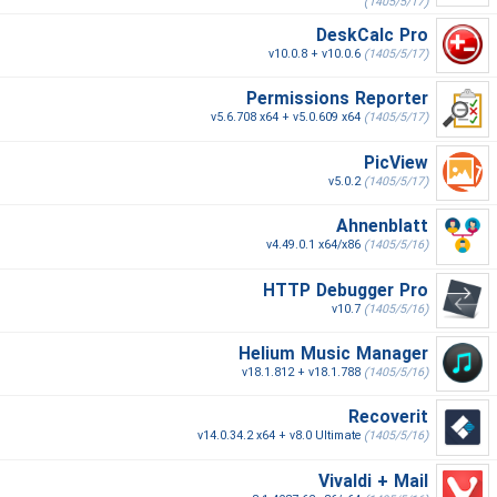
(1405/5/17)
DeskCalc Pro
v10.0.8 + v10.0.6
(1405/5/17)
Permissions Reporter
v5.6.708 x64 + v5.0.609 x64
(1405/5/17)
PicView
v5.0.2
(1405/5/17)
Ahnenblatt
v4.49.0.1 x64/x86
(1405/5/16)
HTTP Debugger Pro
v10.7
(1405/5/16)
Helium Music Manager
v18.1.812 + v18.1.788
(1405/5/16)
Recoverit
v14.0.34.2 x64 + v8.0 Ultimate
(1405/5/16)
Vivaldi + Mail