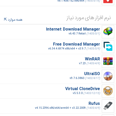
v8.1.4087.62 x86/x64
(1405/5/16)
نرم افزار های مورد نیاز
همه موارد
Internet Download Manager
v6.43.7 Retail
(1405/5/1)
Free Download Manager
v6.34.4.6974 x86/x64 + v3.9.7
(1405/5/9)
WinRAR
v7.23
(1405/4/9)
UltraISO
v9.7.6.3860
(1402/4/17)
Virtual CloneDrive
v5.5.3.0
(1403/12/15)
Rufus
v4.15.2396 x86/x64/arm64 + v3.22.2009
(1405/4/9)