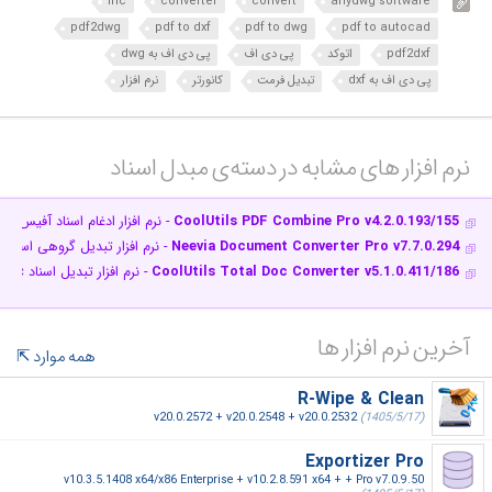
inc
converter
convert
anydwg software
pdf2dwg
pdf to dxf
pdf to dwg
pdf to autocad
pdf2dxf
اتوکد
پی دی اف
پی دی اف به dwg
پی دی اف به dxf
تبدیل فرمت
کانورتر
نرم افزار
نرم افزار های مشابه در دسته‌ی‌ مبدل اسناد‎
CoolUtils PDF Combine Pro v4.2.0.193/155
- نرم افزار ادغام اسناد آفیس و
Neevia Document Converter Pro v7.7.0.294
- نرم افزار تبدیل گروهی اسنا
CoolUtils Total Doc Converter v5.1.0.411/186
- نرم افزار تبدیل اسناد Doc یا RTF به پی دی اف و فرمت های
آخرین نرم افزار ها
همه موارد
R-Wipe & Clean
v20.0.2572 + v20.0.2548 + v20.0.2532
(1405/5/17)
Exportizer Pro
v10.3.5.1408 x64/x86 Enterprise + v10.2.8.591 x64 + + Pro v7.0.9.50