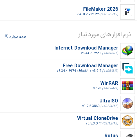
FileMaker 2026
v26.0.2.212 Pro
(1405/5/15)
نرم افزار های مورد نیاز
همه موارد
Internet Download Manager
v6.43.7 Retail
(1405/5/1)
Free Download Manager
v6.34.4.6974 x86/x64 + v3.9.7
(1405/5/9)
WinRAR
v7.23
(1405/4/9)
UltraISO
v9.7.6.3860
(1402/4/17)
Virtual CloneDrive
v5.5.3.0
(1403/12/15)
Rufus