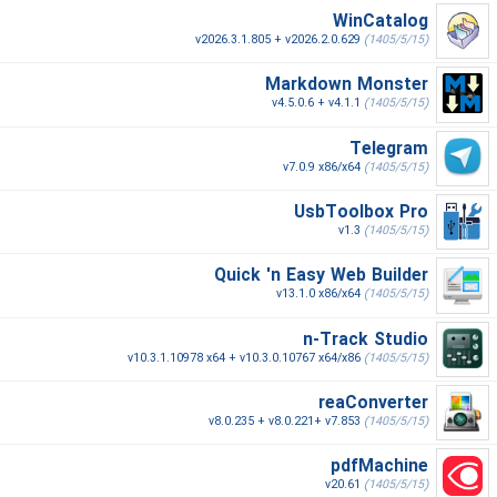
WinCatalog
v2026.3.1.805 + v2026.2.0.629
(1405/5/15)
Markdown Monster
v4.5.0.6 + v4.1.1
(1405/5/15)
Telegram
v7.0.9 x86/x64
(1405/5/15)
UsbToolbox Pro
v1.3
(1405/5/15)
Quick 'n Easy Web Builder
v13.1.0 x86/x64
(1405/5/15)
n-Track Studio
v10.3.1.10978 x64 + v10.3.0.10767 x64/x86
(1405/5/15)
reaConverter
v8.0.235 + v8.0.221+ v7.853
(1405/5/15)
pdfMachine
v20.61
(1405/5/15)