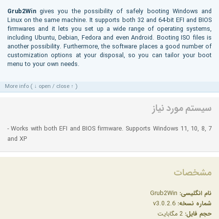
Grub2Win
gives you the possibility of safely booting Windows and
Linux on the same machine. It supports both 32 and 64-bit EFI and BIOS
firmwares and it lets you set up a wide range of operating systems,
including Ubuntu, Debian, Fedora and even Android. Booting ISO files is
another possibility. Furthermore, the software places a good number of
customization options at your disposal, so you can tailor your boot
menu to your own needs.
More info ( ↓ open / close ↑ )
سیستم مورد نیاز
- Works with both EFI and BIOS firmware. Supports Windows 11, 10, 8, 7
and XP
مشخصات
نام انگلیسی:
Grub2Win
شماره نسخه:
v3.0.2.6
حجم فایل:
2 مگابایت