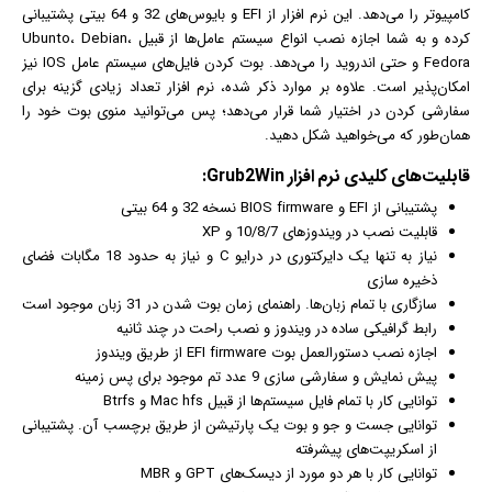
کامپیوتر را می‌دهد. این نرم افزار از EFI و بایوس‌های 32 و 64 بیتی پشتیبانی
کرده و به شما اجازه نصب انواع سیستم عامل‌ها از قبیل Ubunto، Debian،
Fedora و حتی اندروید را می‌دهد. بوت کردن فایل‌های سیستم عامل IOS نیز
امکان‌پذیر است. علاوه بر موارد ذکر شده، نرم افزار تعداد زیادی گزینه برای
سفارشی کردن در اختیار شما قرار می‌دهد؛ پس می‌توانید منوی بوت خود را
همان‌طور که می‌خواهید شکل دهید.
قابلیت‌های کلیدی
نرم افزار
Grub2Win:
پشتیبانی از EFI و BIOS firmware نسخه 32 و 64 بیتی
قابلیت نصب در
ویندوز
های 10/8/7 و XP
نیاز به تنها یک دایرکتوری در درایو C و نیاز به حدود 18 مگابات فضای
ذخیره سازی
سازگاری با تمام زبان‌ها. راهنمای زمان بوت شدن در 31 زبان موجود است
رابط
گرافیک
ی ساده در ویندوز و نصب راحت در چند ثانیه
اجازه نصب دستورالعمل بوت EFI firmware از طریق ویندوز
پیش نمایش و سفارشی سازی 9 عدد تم موجود برای پس زمینه
توانایی کار با تمام فایل سیستم‌ها از قبیل Mac hfs و Btrfs
توانایی جست و جو و بوت یک پارتیشن از طریق برچسب آن. پشتیبانی
از اسکریپت‌های پیشرفته
توانایی کار با هر دو مورد از دیسک‌های GPT و MBR