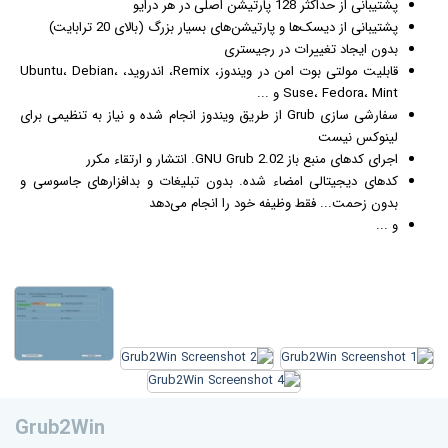
پشتیبانی از حداکثر 128 پارتیشن اصلی در هر درایو
پشتیبانی از دیسک‌ها و پارتیشن‌های بسیار بزرگ (بالای 20 ترابایت)
بدون ایجاد تغییرات در رجیستری
قابلیت مولتی بوت امن در ویندوز، Remix، اندروید، Ubuntu، Debian،
Suse، Fedora، Mint و ...
سفارشی سازی Grub از طریق ویندوز انجام شده و نیاز به تنظیمی برای
لینوکس نیست
اجرای کدهای منبع باز GNU Grub 2.02. انتشار و ارتقاء مکرر
کدهای دیجیتالی امضاء شده. بدون
تبلیغ
ات و بدافزارهای جاسوسی و
بدون زحمت... فقط وظیفه خود را انجام می‌دهد
و ...
Grub2Win