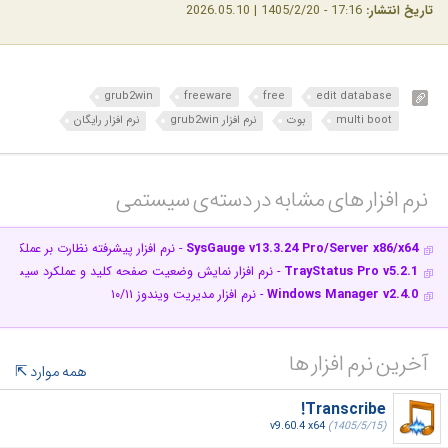
تاریخ انتشار:
17:16 - 1405/2/20 | 2026.05.10
grub2win
freeware
free
edit database
multi boot
بوت
نرم افزار grub2win
نرم افزار رایگان
نرم افزار های مشابه در دسته‌ی‌ سیستمی‎
SysGauge v13.3.24 Pro/Server x86/x64
- نرم افزار پیشرفته نظارت بر عملکرد 
TrayStatus Pro v5.2.1
- نرم افزار نمایش وضعیت صفحه کلید و عملکرد سیستم
Windows Manager v2.4.0
- نرم افزار مدیریت ویندوز ۱۰/۱۱
آخرین نرم افزار ها
همه موارد
Transcribe!
v9.60.4 x64
(1405/5/15)