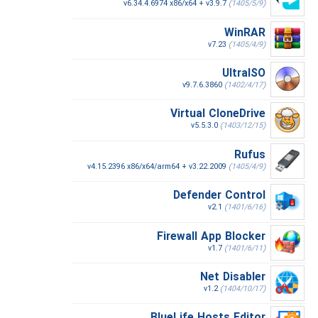
v6.34.4.6974 x86/x64 + v3.9.7
(1405/5/9)
WinRAR
v7.23
(1405/4/9)
UltraISO
v9.7.6.3860
(1402/4/17)
Virtual CloneDrive
v5.5.3.0
(1403/12/15)
Rufus
v4.15.2396 x86/x64/arm64 + v3.22.2009
(1405/4/9)
Defender Control
v2.1
(1401/6/16)
Firewall App Blocker
v1.7
(1401/6/11)
Net Disabler
v1.2
(1404/10/17)