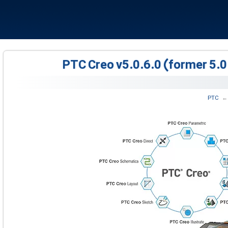
 ‏
PTC