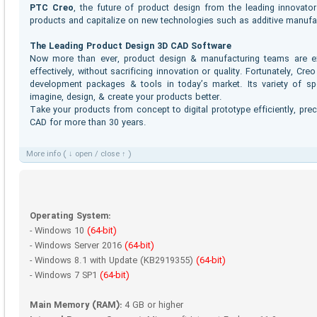
PTC Creo
, the future of product design from the leading innova
products and capitalize on new technologies such as additive manufa
The Leading Product Design 3D CAD Software
Now more than ever, product design & manufacturing teams are ex
effectively, without sacrificing innovation or quality. Fortunately, C
development packages & tools in today’s market. Its variety of spec
imagine, design, & create your products better.
Take your products from concept to digital prototype efficiently, prec
CAD for more than 30 years.
More info ( ↓ open / close ↑ )
Operating System:
- Windows 10
(64-bit)
- Windows Server 2016
(64-bit)
- Windows 8.1 with Update (KB2919355)
(64-bit)
- Windows 7 SP1
(64-bit)
Main Memory (RAM):
4 GB or higher