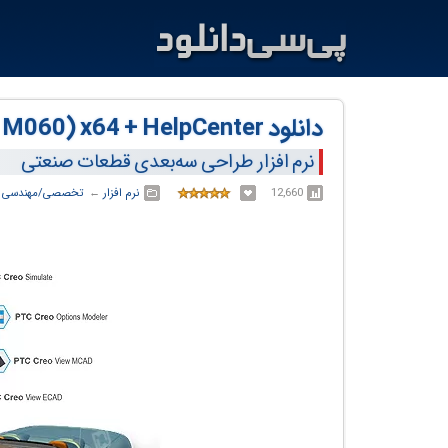
دانلود PTC Creo v5.0.6.0 (former 5.0 M060) x64 + HelpCenter
نرم افزار طراحی سه‌بعدی قطعات صنعتی
12,660
نرم افزار
← ‏
تخصصی/مهندسی
←