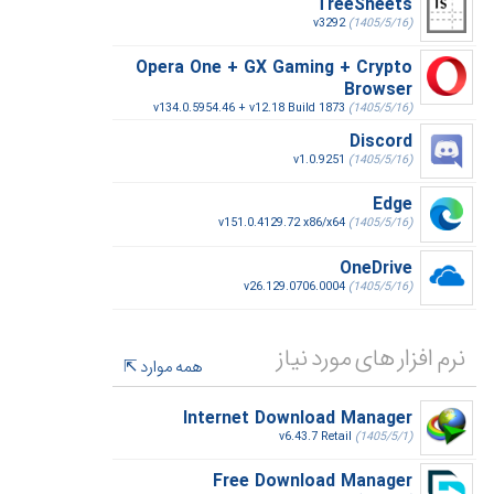
TreeSheets
v3292
(1405/5/16)
Opera One + GX Gaming + Crypto
Browser
v134.0.5954.46 + v12.18 Build 1873
(1405/5/16)
Discord
v1.0.9251
(1405/5/16)
Edge
v151.0.4129.72 x86/x64
(1405/5/16)
OneDrive
v26.129.0706.0004
(1405/5/16)
نرم افزار های مورد نیاز
همه موارد
Internet Download Manager
v6.43.7 Retail
(1405/5/1)
Free Download Manager