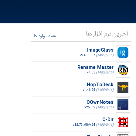
آخرین نرم افزار ها
همه موارد
ImageGlass
v9.6.1.807
(1405/5/16)
Rename Master
v4.05
(1405/5/16)
HopToDesk
v1.46.25
(1405/5/16)
QOwnNotes
v26.8.2
(1405/5/16)
Q-Dir
v12.73 x86/x64
(1405/5/16)