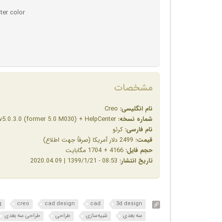
ter color
مشخصات
نام انگلیسی:
Creo
شماره نسخه:
v5.0.3.0 (former 5.0 M030) + HelpCenter
نام فارسی:
کرئو
قیمت:
2499 دلار آمریکا (صرفاً جهت اطلاع)
حجم فایل:
4166 + 1704 مگابایت
تاریخ انتشار:
08:53 - 1399/1/21 | 2020.04.09
g
creo
cad design
cad
3d design
سه بعدی
شبیه‌سازی
طراحی
طراحی سه بعدی