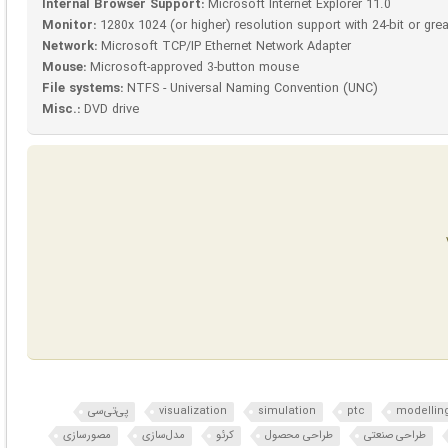
Internal Browser Support:
Microsoft Internet Explorer 11.0
Monitor:
1280x 1024 (or higher) resolution support with 24-bit or grea
Network:
Microsoft TCP/IP Ethernet Network Adapter
Mouse:
Microsoft-approved 3-button mouse
File systems:
NTFS - Universal Naming Convention (UNC)
Misc.:
DVD drive
modellin
ptc
simulation
visualization
پی‌تی‌سی
طراحی صنعتی
طراحی محصول
کرئو
مدل‌سازی
مصورسازی