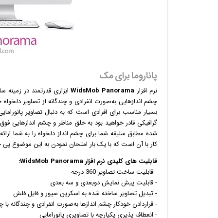
پاناروما برای مک
نرم افزار
WidsMob Panorama
ابزاری قدرتمند در زمینه سا
بسیار مناسب برای افرادی است که به دنبال تصاویر پانورامایی یا همان تصاویر با چشم انداز 
گرافیک
ی قادر خواهید بود به خلق مناظر و چشم اندازهایی فوق ا
شده مطابق سلیقه شما برای چشم انداز دلخواه را به شما ارائه
کار با آن است که با یک بار امتحان نمودن به این موضوع پی خ
قابلیت های کلیدی
نرم افزار
WidsMob Panorama:
- قابلیت ساخت تصاویر 360 درجه
- قابلیت پیش نمایش دوبعدی و سه بعدی
- تبدیل تصاویر ساخته شده به
اسکرین سیور
و فایل فلش
- قراردادن خودکار چشم اندازها به‌صورت انفرادی و چندگانه با چرخش ۰
- انعطاف پذیری یکپارچه با تصاویری پانورامایی