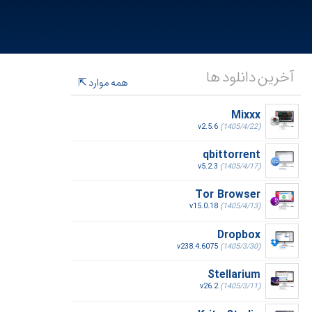
آخرین دانلود ها
همه موارد
Mixxx
v2.5.6
(1405/4/22)
qbittorrent
v5.2.3
(1405/4/17)
Tor Browser
v15.0.18
(1405/4/13)
Dropbox
v238.4.6075
(1405/3/30)
Stellarium
v26.2
(1405/3/11)