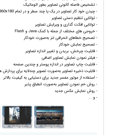
- تشخیص فاصله کانونی تصاویر بطور اتوماتیک
- چیدن خود کار تصاویر در یک یا چند سطر و در تمام 360x180 درجه و به شکل کاملا کروی
- توانایی تنظیم دستی تصاویر
- توانایی افکت گذاری و ویرایش تصاویر
- خروجی های مختلف از جمله با کمک Java و Flash
- تصحیح خطاهای انحرافی لنز به‌صورت خودکار
- تصحیح نمایش خودکار
- قابلیت چرخش، بریدن و تغییر اندازه تصاویر
- فیلتر نمودن نمایش تصاویر اضافی
- قابلیت چاپ تصاویر در اندازه پوستر و چندین صفحه
- قابلیت ذخیره تصاویر به‌صورت تصویر چندلایه برای پردازش 
- استفاده از موتور مفسر جدید برای دستیابی به کیفیت بالاتر
- روش خم نمودن تصاویر به‌صورت انطباق پذیر
- روش نمایش
عکس
جدید
- و ...