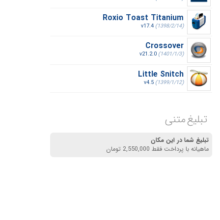
Roxio Toast Titanium
v17.4
(1398/2/14)
Crossover
v21.2.0
(1401/1/3)
Little Snitch
v4.5
(1399/1/12)
تبلیغ متنی
تبلیغ شما در این مکان
ماهیانه با پرداخت فقط 2,550,000 تومان