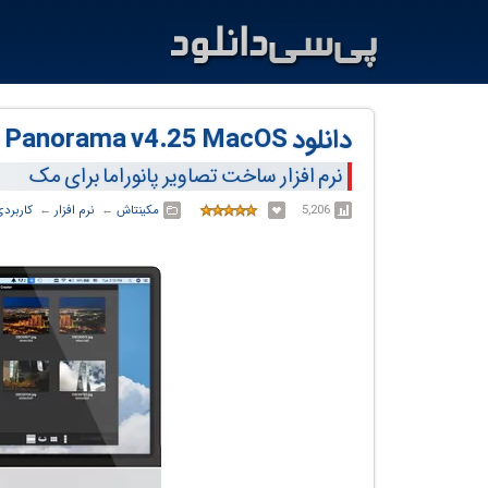
دانلود WidsMob Panorama v4.25 MacOS
نرم افزار ساخت تصاویر پانوراما برای مک
5,206
مکینتاش
← ‏
نرم افزار
← ‏
کاربرد