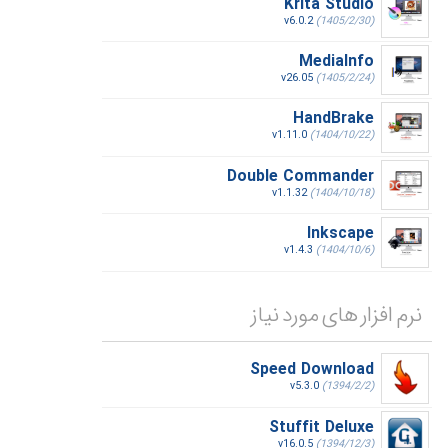
Krita Studio
v6.0.2
(1405/2/30)
MediaInfo
v26.05
(1405/2/24)
HandBrake
v1.11.0
(1404/10/22)
Double Commander
v1.1.32
(1404/10/18)
Inkscape
v1.4.3
(1404/10/6)
نرم افزار های مورد نیاز
Speed Download
v5.3.0
(1394/2/2)
Stuffit Deluxe
v16.0.5
(1394/12/3)