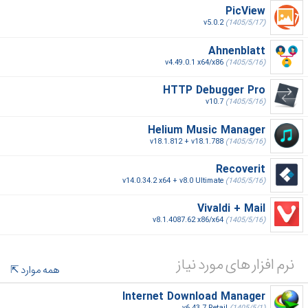
PicView
v5.0.2
(1405/5/17)
Ahnenblatt
v4.49.0.1 x64/x86
(1405/5/16)
HTTP Debugger Pro
v10.7
(1405/5/16)
Helium Music Manager
v18.1.812 + v18.1.788
(1405/5/16)
Recoverit
v14.0.34.2 x64 + v8.0 Ultimate
(1405/5/16)
Vivaldi + Mail
v8.1.4087.62 x86/x64
(1405/5/16)
نرم افزار های مورد نیاز
همه موارد
Internet Download Manager