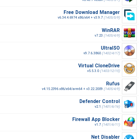
v6.43.7 Retail
(1405/5/1)
Free Download Manager
v6.34.4.6974 x86/x64 + v3.9.7
(1405/5/9)
WinRAR
v7.23
(1405/4/9)
UltraISO
v9.7.6.3860
(1402/4/17)
Virtual CloneDrive
v5.5.3.0
(1403/12/15)
Rufus
v4.15.2396 x86/x64/arm64 + v3.22.2009
(1405/4/9)
Defender Control
v2.1
(1401/6/16)
Firewall App Blocker
v1.7
(1401/6/11)
Net Disabler