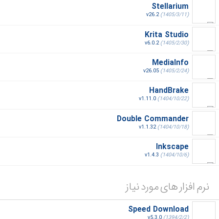
Stellarium
v26.2
(1405/3/11)
Krita Studio
v6.0.2
(1405/2/30)
MediaInfo
v26.05
(1405/2/24)
HandBrake
v1.11.0
(1404/10/22)
Double Commander
v1.1.32
(1404/10/18)
Inkscape
v1.4.3
(1404/10/6)
نرم افزار های مورد نیاز
Speed Download
v5.3.0
(1394/2/2)