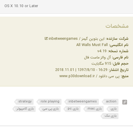
OS X 10.10 or Later
مشخصات
شرکت سازنده:
این بتوین گیمز / inbetweengames
نام انگلیسی:
All Walls Must Fall
شماره نسخه:
v4.19
نام فارسی:
آل والز ماست فال
حجم فایل:
915 مگابایت
تاریخ انتشار:
16:29 - 1397/8/10 | 2018.11.01
منبع:
پی سی دانلود / www.p30download.ir
strategy
role playing
inbetweengames
action
بازی
بازی mac
بازی pc
بازی پی سی
بازی کامپیوتر
بازی مک