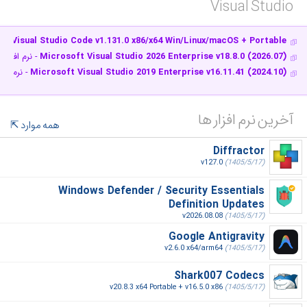
Visual Studio‎
Visual Studio Code v1.131.0 x86/x64 Win/Linux/macOS + Portable
- وی
Microsoft Visual Studio 2026 Enterprise v18.8.0 (2026.07)
- نرم افزار ویژوال
Microsoft Visual Studio 2019 Enterprise v16.11.41 (2024.10)
- نرم افزار وی
آخرین نرم افزار ها
همه موارد
Diffractor
v127.0
(1405/5/17)
Windows Defender / Security Essentials
Definition Updates
v2026.08.08
(1405/5/17)
Google Antigravity
v2.6.0 x64/arm64
(1405/5/17)
Shark007 Codecs
v20.8.3 x64 Portable + v16.5.0 x86
(1405/5/17)