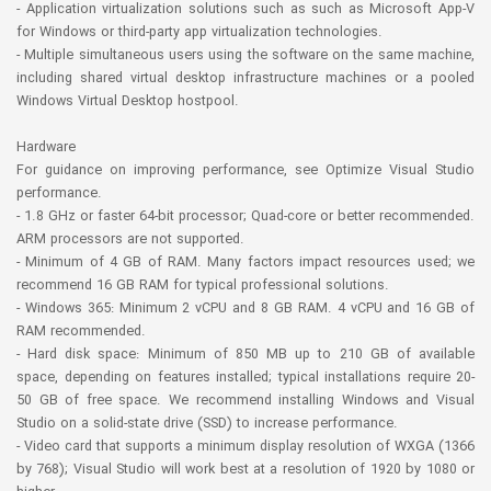
- Application virtualization solutions such as such as Microsoft App-V
for Windows or third-party app virtualization technologies.
- Multiple simultaneous users using the software on the same machine,
including shared virtual desktop infrastructure machines or a pooled
Windows Virtual Desktop hostpool.
Hardware
For guidance on improving performance, see Optimize Visual Studio
performance.
- 1.8 GHz or faster 64-bit processor; Quad-core or better recommended.
ARM processors are not supported.
- Minimum of 4 GB of RAM. Many factors impact resources used; we
recommend 16 GB RAM for typical professional solutions.
- Windows 365: Minimum 2 vCPU and 8 GB RAM. 4 vCPU and 16 GB of
RAM recommended.
- Hard disk space: Minimum of 850 MB up to 210 GB of available
space, depending on features installed; typical installations require 20-
50 GB of free space. We recommend installing Windows and Visual
Studio on a solid-state drive (SSD) to increase performance.
- Video card that supports a minimum display resolution of WXGA (1366
by 768); Visual Studio will work best at a resolution of 1920 by 1080 or