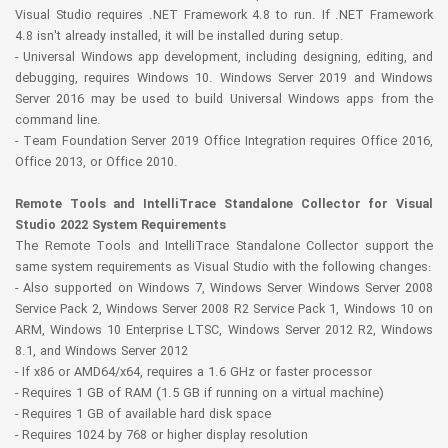
Visual Studio requires .NET Framework 4.8 to run. If .NET Framework
4.8 isn't already installed, it will be installed during setup.
- Universal Windows app development, including designing, editing, and
debugging, requires Windows 10. Windows Server 2019 and Windows
Server 2016 may be used to build Universal Windows apps from the
command line.
- Team Foundation Server 2019 Office Integration requires Office 2016,
Office 2013, or Office 2010.
Remote Tools and IntelliTrace Standalone Collector for Visual
Studio 2022 System Requirements
The Remote Tools and IntelliTrace Standalone Collector support the
same system requirements as Visual Studio with the following changes:
- Also supported on Windows 7, Windows Server Windows Server 2008
Service Pack 2, Windows Server 2008 R2 Service Pack 1, Windows 10 on
ARM, Windows 10 Enterprise LTSC, Windows Server 2012 R2, Windows
8.1, and Windows Server 2012
- If x86 or AMD64/x64, requires a 1.6 GHz or faster processor
- Requires 1 GB of RAM (1.5 GB if running on a virtual machine)
- Requires 1 GB of available hard disk space
- Requires 1024 by 768 or higher display resolution