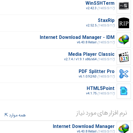
WinSSHTerm
v2.42.3
(1405/5/17)
StaxRip
v2.52.5
(1405/5/17)
Internet Download Manager - IDM
v6.43.8 Retail
(1405/5/17)
Media Player Classic
v2.7.4 / v1.9.1 x86/x64
(1405/5/17)
PDF Splitter Pro
v6.1.0.92/63
(1405/5/17)
HTML5Point
v4.1.75
(1405/5/17)
نرم افزار های مورد نیاز
همه موارد
Internet Download Manager
v6.43.8 Retail
(1405/5/17)