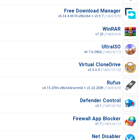
Free Download Manager
v6.34.4.6974 x86/x64 + v3.9.7
(1405/5/9)
WinRAR
v7.23
(1405/4/9)
UltraISO
v9.7.6.3860
(1402/4/17)
Virtual CloneDrive
v5.5.3.0
(1403/12/15)
Rufus
v4.15.2396 x86/x64/arm64 + v3.22.2009
(1405/4/9)
Defender Control
v2.1
(1401/6/16)
Firewall App Blocker
v1.7
(1401/6/11)
Net Disabler