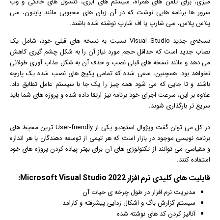
میزی، برای تلفن های همراه، سیستم های ابری، کنسول های خانگی و وب
سرور ها برنامه هایی نوشت که در آن زبان های محبوبی مانند پایتون، سی
پلاس پلاس، سی شارپ یا اف شارپ نوشته شده باشند.
نسخه‌ی جدید Visual Studio نسبت به نسخه های قبلی خود، شامل یک
نصاب جدید است که حداقل حجم مورد نیاز آن را به شکل چشم گیری کاهش
می دهد و مانند نسخه های قبلی نصب و حذف آن به شکل عذاب آوری طولانی
نخواهد بود. همچنین، سعی شده که تمامی پکیج های نصب شده یک پارچه
باشند و تا جایی که می شود همه چیز را یک جا با سیستم عامل تطابق داد.
علاوه بر این، سرعت اجرای خود برنامه نیز ارتقا داده شده و پروژه های شما باید
سریع تر بارگذاری شوند.
در کل می توان گفت ویژوال استودیو یکی از User-friendly ترین محیط های
برنامه نویسی موجود در بازار است که هر تیمی از توسعه دهندگان با هر اندازه
و مقیاسی می توانند از تکنولوژی های آن برای بهتر پیاده کردن پروژه های خود
استفاده کنند.
قابلیت های کلیدی
نرم افزار
Microsoft Visual Studio 2022:
مدیریت نرم افزار در طول چرخه ی حیات آن
سیستم گزارش باگ و اشکال زدایی پیشرفته و کارامد
آنالیز کردن کد های نوشته شده