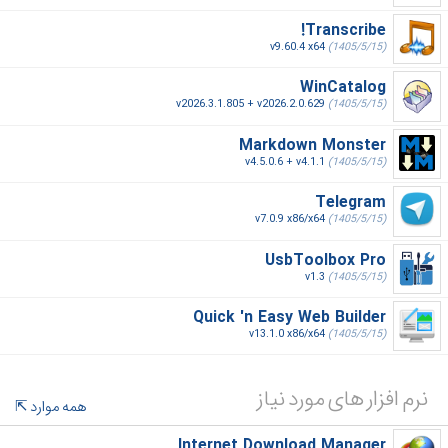
Transcribe!
v9.60.4 x64
(1405/5/15)
WinCatalog
v2026.3.1.805 + v2026.2.0.629
(1405/5/15)
Markdown Monster
v4.5.0.6 + v4.1.1
(1405/5/15)
Telegram
v7.0.9 x86/x64
(1405/5/15)
UsbToolbox Pro
v1.3
(1405/5/15)
Quick 'n Easy Web Builder
v13.1.0 x86/x64
(1405/5/15)
نرم افزار های مورد نیاز
همه موارد
Internet Download Manager