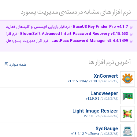
نرم افزار های مشابه در دسته‌ی‌ مدیریت پسورد‎
EaseUS Key Finder Pro v4.1.7
- نرم‎افزار بازیابی لایسنس و کلیدهای فعال‌سازی
ElcomSoft Advanced Intuit Password Recovery v3.15.653
- نرم افزار بازیاب
LastPass Password Manager v5.4.4.1499
- نرم افزار مدیریت پسوردهای این
آخرین نرم افزار ها
همه موارد
XnConvert
v1.115.0 x64/ v1.98.0
(1405/5/15)
Lansweeper
v12.9.0.3
(1405/5/15)
Light Image Resizer
v7.6.5.176
(1405/5/15)
SysGauge
v13.4.12 Pro/Server
(1405/5/15)