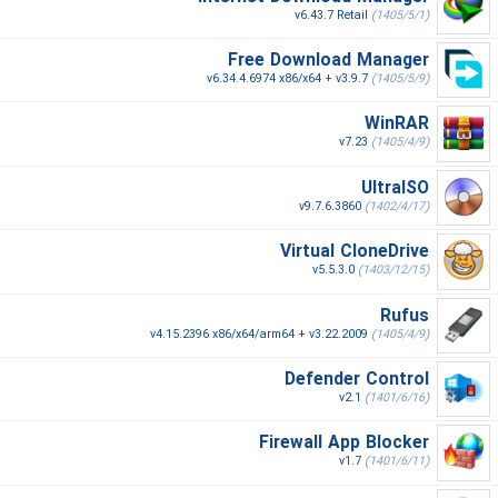
v6.43.7 Retail
(1405/5/1)
Free Download Manager
v6.34.4.6974 x86/x64 + v3.9.7
(1405/5/9)
WinRAR
v7.23
(1405/4/9)
UltraISO
v9.7.6.3860
(1402/4/17)
Virtual CloneDrive
v5.5.3.0
(1403/12/15)
Rufus
v4.15.2396 x86/x64/arm64 + v3.22.2009
(1405/4/9)
Defender Control
v2.1
(1401/6/16)
Firewall App Blocker
v1.7
(1401/6/11)