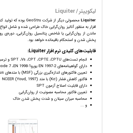
لیکوییتر / Liquiter
Liquiter
محصولی دیگر از شرکت GeoStru بوده که تولید کننده‌ی انواع برنامه‌های آنالیز و بررسی خاک و سازه‌های مربوط به آن است. این
افزار
به منظور آنالیز روان‌گرایی خاک طراحی شده و شامل انواع
پخش شدن و استحکام باقیمانده خواهد بود.
قابلیت‌‌های کلیدی
نرم افزار
Liquiter:
انجام تست‌های SPT ،Vs ،CPT ،CPTE ،CPTU و ترسیم منحنی طبقه‎بندی
دارای گواهینامه‌های EN 1997-2 یوروcode 7 ،EN 1998-1 یوروcode 8 و غیره
تعیین فاکتور‌های اندازه‌گیری بزرگی (MSF) با متدهای Seed ،Idriss ،Andrus و Stokoe
فاکتور‌ کاهش فشار (Kσ) با متد NCEER (Youd, 1997)
دارای قابلیت اصلاح آزمون SPT
تعیین فاکتور‌ محاسبه مصونیت از روان‌گرایی
محاسبه میزان سیلان و شدت پخش شدن خاک
و ...