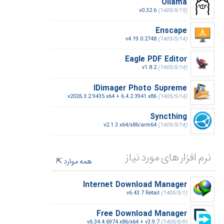
Ollama
v0.32.6
(1405/5/15)
Enscape
v4.19.0.2748
(1405/5/14)
Eagle PDF Editor
v1.8.2
(1405/5/14)
IDimager Photo Supreme
v2026.3.2.9435 x64 + 6.4.2.3941 x86
(1405/5/14)
Syncthing
v2.1.3 x64/x86/arm64
(1405/5/14)
نرم افزار های مورد نیاز
همه موارد
Internet Download Manager
v6.43.7 Retail
(1405/5/1)
Free Download Manager
v6.34.4.6974 x86/x64 + v3.9.7
(1405/5/9)