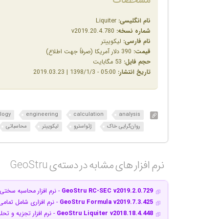
مشخصات
نام انگلیسی:
Liquiter
شماره نسخه:
v2019.20.4.780
نام فارسی:
لیکوییتر
قیمت:
390 دلار آمریکا (صرفاً جهت اطلاع)
حجم فایل:
53 مگابایت
تاریخ انتشار:
05:00 - 1398/1/3 | 2019.03.23
logy
engineering
calculation
analysis
روان‌گرایی خاک
ژئواسترو
لیکوییتر
محاسباتی
نرم افزار های مشابه در دسته‌ی‌ GeoStru‎
GeoStru RC-SEC v2019.2.0.729
- نرم افزار محاسبه سختی 
GeoStru Formula v2019.7.3.425
- نرم افزاری شامل تمام
GeoStru Liquiter v2018.18.4.448
- نرم افزار تجزیه و تح