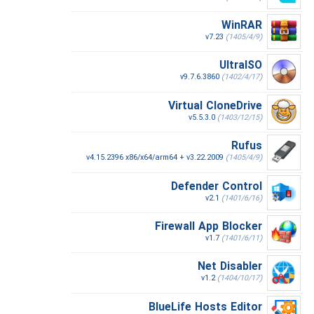
WinRAR
v7.23
(1405/4/9)
UltraISO
v9.7.6.3860
(1402/4/17)
Virtual CloneDrive
v5.5.3.0
(1403/12/15)
Rufus
v4.15.2396 x86/x64/arm64 + v3.22.2009
(1405/4/9)
Defender Control
v2.1
(1401/6/16)
Firewall App Blocker
v1.7
(1401/6/11)
Net Disabler
v1.2
(1404/10/17)
BlueLife Hosts Editor