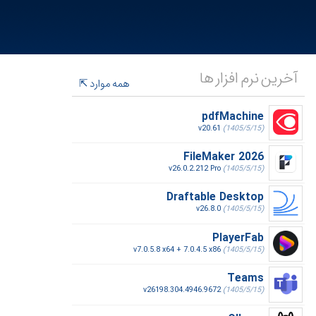
آخرین نرم افزار ها
همه موارد
pdfMachine
v20.61
(1405/5/15)
FileMaker 2026
v26.0.2.212 Pro
(1405/5/15)
Draftable Desktop
v26.8.0
(1405/5/15)
PlayerFab
v7.0.5.8 x64 + 7.0.4.5 x86
(1405/5/15)
Teams
v26198.304.4946.9672
(1405/5/15)