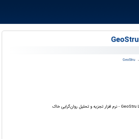
‏
GeoStru