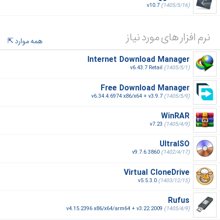
v10.7
(1405/5/16)
نرم افزار های مورد نیاز
همه موارد
Internet Download Manager
v6.43.7 Retail
(1405/5/1)
Free Download Manager
v6.34.4.6974 x86/x64 + v3.9.7
(1405/5/9)
WinRAR
v7.23
(1405/4/9)
UltraISO
v9.7.6.3860
(1402/4/17)
Virtual CloneDrive
v5.5.3.0
(1403/12/15)
Rufus
v4.15.2396 x86/x64/arm64 + v3.22.2009
(1405/4/9)