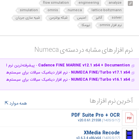
flow simulation
engineering
analyze
simulation
omnis
numeca
lattice-boltzmann
solver
آنالیز
امنیس
شبکه بولتزمن
شبیه‌ سازی جریان
نرم افزار omnis
نیومکا
نرم افزار های مشابه در دسته‌ی‌ Numeca‎
Cadence FINE MARINE v12.1 x64 + Documention
- پیشرفته‌ترین نرم افزار
NUMECA FINE/Turbo v17.1 x64
- نرم افزار دینامیک سیالات برای سیستم‌های د
NUMECA FINE/Turbo v16.1 x64
- نرم افزار دینامیک سیالات برای سیستم‌های د
آخرین نرم افزار ها
همه موارد
PDF Suite Pro + OCR
v20.0.61.21558
(1405/5/17)
XMedia Recode
v3.6.3.4 x86/x64
(1405/5/17)