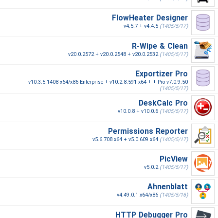
FlowHeater Designer
v4.5.7 + v4.4.5
(1405/5/17)
R-Wipe & Clean
v20.0.2572 + v20.0.2548 + v20.0.2532
(1405/5/17)
Exportizer Pro
v10.3.5.1408 x64/x86 Enterprise + v10.2.8.591 x64 + + Pro v7.0.9.50
(1405/5/17)
DeskCalc Pro
v10.0.8 + v10.0.6
(1405/5/17)
Permissions Reporter
v5.6.708 x64 + v5.0.609 x64
(1405/5/17)
PicView
v5.0.2
(1405/5/17)
Ahnenblatt
v4.49.0.1 x64/x86
(1405/5/16)
HTTP Debugger Pro