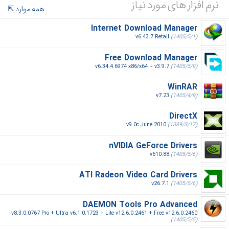
نرم افزار های مورد نیاز
همه موارد
Internet Download Manager
v6.43.7 Retail
(1405/5/1)
Free Download Manager
v6.34.4.6974 x86/x64 + v3.9.7
(1405/5/9)
WinRAR
v7.23
(1405/4/9)
DirectX
v9.0c June 2010
(1389/3/17)
nVIDIA GeForce Drivers
v610.88
(1405/5/6)
ATI Radeon Video Card Drivers
v26.7.1
(1405/5/6)
DAEMON Tools Pro Advanced
v8.3.0.0767 Pro + Ultra v6.1.0.1723 + Lite v12.6.0.2461 + Free v12.6.0.2460
(1405/5/5)