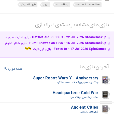
saber interactive
shooting
بازی
بازی کامپیوتر
بازی های مشابه در دسته‌ی‌ تیراندازی‎
Battlefield REDSEC - 22 Jul 2026 SteamBackup
- بازی امنیت سرخ میدان 
Hunt: Showdown 1896 - 16 Jul 2026 SteamBackup
- بازی شکار: نمایش 1896
Fortnite - 17 Jul 2026 EpicGames
- بازی فورتنایت
آخرین بازی ها
همه موارد
Super Robot Wars Y - Anniversary
جنگ ربات‌های بزرگ Y - نسخه سالگرد‎
Headquarters: Cold War
ستاد فرماندهی: جنگ سرد‎
Ancient Cities
شهرهای باستانی‎