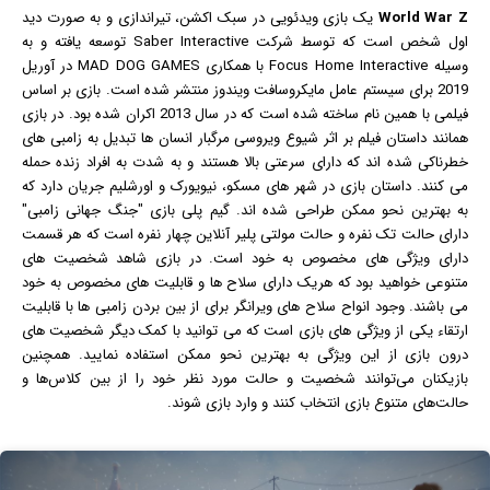
World War Z
یک
بازی
ویدئویی در سبک اکشن، تیراندازی و به صورت دید
اول شخص است که توسط شرکت Saber Interactive توسعه یافته و به
وسیله Focus Home Interactive با همکاری MAD DOG GAMES در آوریل
2019 برای سیستم عامل مایکروسافت
ویندوز
منتشر شده است. بازی بر اساس
فیلم
ی با همین نام ساخته شده است که در سال 2013 اکران شده بود. در بازی
همانند داستان فیلم بر اثر شیوع ویروسی مرگبار انسان ها تبدیل به زامبی های
خطرناکی شده اند که دارای سرعتی بالا هستند و به شدت به افراد زنده حمله
می کنند. داستان بازی در شهر های مسکو، نیویورک و اورشلیم جریان دارد که
به بهترین نحو ممکن طراحی شده اند. گیم پلی بازی "جنگ جهانی زامبی"
دارای حالت تک نفره و حالت مولتی پلیر آنلاین چهار نفره است که هر قسمت
دارای ویژگی های مخصوص به خود است. در بازی شاهد شخصیت های
متنوعی خواهید بود که هریک دارای سلاح ها و قابلیت های مخصوص به خود
می باشند. وجود انواح سلاح های ویرانگر برای از بین بردن زامبی ها با قابلیت
ارتقاء یکی از ویژگی های بازی است که می توانید با کمک دیگر شخصیت های
درون بازی از این ویژگی به بهترین نحو ممکن استفاده نمایید. همچنین
بازیکنان می‌توانند شخصیت و حالت مورد نظر خود را از بین کلاس‌ها و
حالت‌های متنوع بازی انتخاب کنند و وارد بازی شوند.