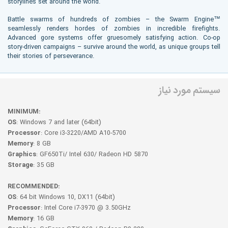
storylines set around the world.
Battle swarms of hundreds of zombies – the Swarm Engine™
seamlessly renders hordes of zombies in incredible firefights.
Advanced gore systems offer gruesomely satisfying action. Co-op
story-driven campaigns – survive around the world, as unique groups tell
their stories of perseverance.
سیستم مورد نیاز
MINIMUM:
OS
: Windows 7 and later (64bit)
Processor
: Core i3-3220/AMD A10-5700
Memory
: 8 GB
Graphics
: GF650Ti/ Intel 630/ Radeon HD 5870
Storage
: 35 GB
RECOMMENDED:
OS
: 64 bit Windows 10, DX11 (64bit)
Processor
: Intel Core i7-3970 @ 3.50GHz
Memory
: 16 GB