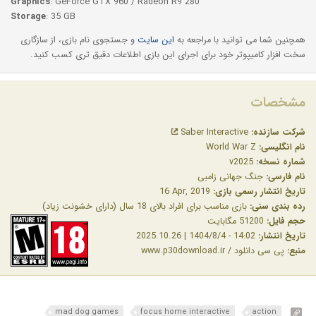
Graphics
: GeForce GTX 960 / Radeon R9 280
Storage
: 35 GB
همچنین شما می توانید با مراجعه به
این سایت
و جستجوی نام بازی، از سازگاری
سخت افزار کامیپوتر خود برای اجرای این بازی اطلاعات دقیق تری کسب کنید.
مشخصات
شرکت سازنده:
Saber Interactive
نام انگلیسی:
World War Z
شماره نسخه:
v2025
نام فارسی:
جنگ جهانی زامبی
تاریخ انتشار رسمی بازی:
‎16 Apr, 2019
رده بندی سنی:
بازی مناسب برای افراد بالای 18 سال (دارای خشونت زیاد)
حجم فایل:
51200 مگابایت
تاریخ انتشار:
14:02 - 1404/8/4 | 2025.10.26
منبع:
پی سی دانلود / www.p30download.ir
mad dog games
focus home interactive
action