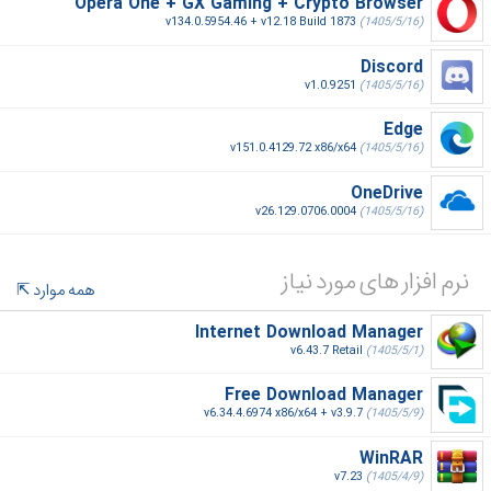
Opera One + GX Gaming + Crypto Browser
v134.0.5954.46 + v12.18 Build 1873
(1405/5/16)
Discord
v1.0.9251
(1405/5/16)
Edge
v151.0.4129.72 x86/x64
(1405/5/16)
OneDrive
v26.129.0706.0004
(1405/5/16)
نرم افزار های مورد نیاز
همه موارد
Internet Download Manager
v6.43.7 Retail
(1405/5/1)
Free Download Manager
v6.34.4.6974 x86/x64 + v3.9.7
(1405/5/9)
WinRAR
v7.23
(1405/4/9)