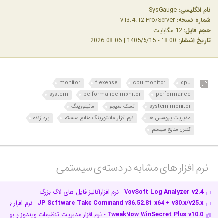
نام انگلیسی:
SysGauge
شماره نسخه:
v13.4.12 Pro/Server
حجم فایل:
12 مگابایت
تاریخ انتشار:
18:00 - 1405/5/15 | 2026.08.06
monitor
flexense
cpu monitor
cpu
system
performance monitor
performance
system monitor
تسک منیجر
مانیتورینگ
مدیریت پروسس ها
نرم افزار مانیتورینگ منابع سیستم
پردازنده
کنترل منابع سیستم
نرم افزار های مشابه در دسته‌ی‌ سیستمی‎
VovSoft Log Analyzer v2.4
- نرم افزارآنالیز فایل های لاگ بزرگ
JP Software Take Command v36.52.81 x64 + v30.x/v25.x
- نرم افزار برای سازماندهی 
TweakNow WinSecret Plus v10.0
- نرم افزار مدیریت تنظیمات ویندوز و بهین