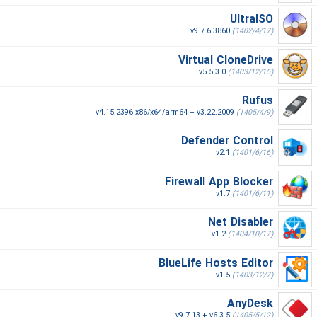
UltraISO
v9.7.6.3860
(1402/4/17)
Virtual CloneDrive
v5.5.3.0
(1403/12/15)
Rufus
v4.15.2396 x86/x64/arm64 + v3.22.2009
(1405/4/9)
Defender Control
v2.1
(1401/6/16)
Firewall App Blocker
v1.7
(1401/6/11)
Net Disabler
v1.2
(1404/10/17)
BlueLife Hosts Editor
v1.5
(1403/12/7)
AnyDesk
v9.7.13 + v6.3.5
(1405/5/12)