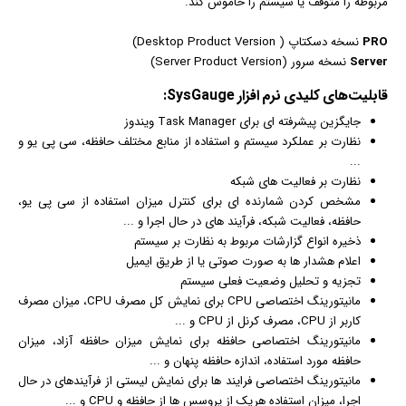
مربوطه را متوقف یا سیستم را خاموش کند.
PRO
نسخه
دسکتاپ
( Desktop Product Version)
Server
نسخه سرور (Server Product Version)
قابلیت‌های کلیدی
نرم افزار
SysGauge:
جایگزین پیشرفته ای برای Task Manager
ویندوز
نظارت بر عملکرد سیستم و استفاده از منابع مختلف حافظه، سی پی یو و
...
نظارت بر فعالیت های شبکه
مشخص کردن شمارنده ای برای کنترل میزان استفاده از سی پی یو،
حافظه، فعالیت شبکه، فرآیند های در حال اجرا و ...
ذخیره انواع گزارشات مربوط به نظارت بر سیستم
اعلام هشدار ها به صورت صوتی یا از طریق
ایمیل
تجزیه و تحلیل وضعیت فعلی سیستم
مانیتورینگ اختصاصی CPU برای نمایش کل مصرف CPU، میزان مصرف
کاربر از CPU، مصرف کرنل از CPU و ...
مانیتورینگ اختصاصی حافظه برای نمایش میزان حافظه آزاد، میزان
حافظه مورد استفاده، اندازه حافظه پنهان و ...
مانیتورینگ اختصاصی فرایند ها برای نمایش لیستی از فرآیندهای در حال
اجرا، میزان استفاده هریک از پروسس ها از حافظه و CPU و ...