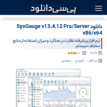
دانلود SysGauge v13.4.12 Pro/Server
x86/x64
نرم افزار پیشرفته نظارت بر عملکرد و میزان استفاده از منابع
مختلف سیستم
26,586
نرم افزار
← ‏
کاربردی
← ‏
سیستمی