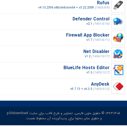
Rufus
v4.15.2396 x86/x64/arm64 + v3.22.2009
(1405/4/9)
Defender Control
v2.1
(1401/6/16)
Firewall App Blocker
v1.7
(1401/6/11)
Net Disabler
v1.2
(1404/10/17)
BlueLife Hosts Editor
v1.5
(1403/12/7)
AnyDesk
v9.7.13 + v6.3.5
(1405/5/12)
۱۳۸۳-۱۴۰۵ © حقوق متون فارسی، تصاویر و طرح قالب برای سایت p30download
و حقوق سایر محتوا برای پدیدآورنده آن محفوظ هست.