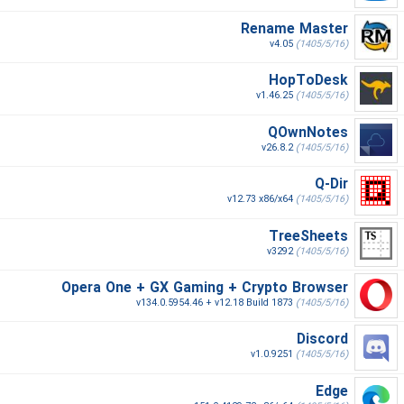
Rename Master
v4.05
(1405/5/16)
HopToDesk
v1.46.25
(1405/5/16)
QOwnNotes
v26.8.2
(1405/5/16)
Q-Dir
v12.73 x86/x64
(1405/5/16)
TreeSheets
v3292
(1405/5/16)
Opera One + GX Gaming + Crypto Browser
v134.0.5954.46 + v12.18 Build 1873
(1405/5/16)
Discord
v1.0.9251
(1405/5/16)
Edge