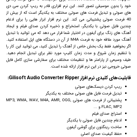
خود را بدون موسیقی تصور کنند. این
نرم افزار
ی قادر به ریپ کردن سی دی
های صوتی و تبدیل فرمت های صوتی مختلف به یکدیگر است که از بیش از
40 فرمت صوتی پشتیبانی می کند. این نرم افزار ابزار هایی را برای ادغام
چندین فایل صوتی با یکدیگر، استخراج و ذخیره کردن صدای
فیلم
و ایجاد
آهنگ های زنگ برای آیفون در اختیار شما قرار می دهد که می توانید با تبدیل
آهنگ مورد علاقه خود به فرمت M4A از آن در دستگاه های اپل استفاده کنید.
اگر بخواهید فقط یک بخش خاص از آهنگ را تبدیل کنید، می توانید این کار را
با تنظیم زمان شروع و مدت زمان کلیپ مورد نظر برای تبدیل انجام دهید.
طیف وسیعی از پارامتر ها و تنظیمات مختلف برای سفارشی سازی کامل فایل
صوتی خروجی نیز در این نرم افزار ارائه شده است.
قابلیت‌های کلیدی
نرم افزار
Gilisoft Audio Converter Ripper:
ریپ کردن دیسک‌های صوتی
تبدیل فرمت فایل های صوتی مختلف به یکدیگر
پشتیبانی از فرمت های صوتی MP3, WMA, WAV, M4A, AMR, OGG,
FLAC, MP2 و ...
استراج صدای
فیلم
ادغام چندین فایل صوتی با یکدیگر
ساخت رینگتون برای گوشی آیفون
حفظ کیفیت صدای اصلی