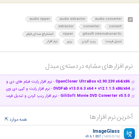
audio ripper
audio extractor
audio converter
extractor
converter
convert
gilisoft international llc
ripper
استخراج صدای فیلم
تبدیل فرمت
ریپ کردن
ریپر
نرم افزار
نرم افزار های مشابه در دسته‌ی‌ مبدل‎
OpenCloner UltraBox v2.90.239 x64/x86
- نرم افزار رایت فیلم های دی وی د
DVDFab v13.0.6.3 x64 + v12.1.1.5 x86/x64
- نرم افزار رایت و کپی دی وی دی 
GiliSoft Movie DVD Converter v5.5.0
- نرم افزار ریپ کردن و تبدیل فرمت 
آخرین نرم افزار ها
همه موارد
ImageGlass
v9.6.1.807
(1405/5/16)