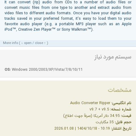
It can convert (rip) audio from CDs to a number of audio files or
convert music files from one type to another and extract audio from
video files to different audio formats. Once you have your digital audio
tracks saved in your preferred format, it's easy to load them to your
favorite audio player (e.g. a portable MP3 player such as an Apple
iPod™, Creative Zen Player™ or Sony Walkman™).
More info ( ↓ open / close ↑ )
سیستم مورد نیاز
OS:
Windows 2000/2003/XP/Vista/7/8/10/11
مشخصات
نام انگلیسی:
Audio Converter Ripper
شماره نسخه:
v9.7 + v9.5
قیمت:
34.95 دلار آمریکا (صرفاً جهت اطلاع)
حجم فایل:
35 مگابایت
تاریخ انتشار:
10:19 - 1404/10/18 | 2026.01.08