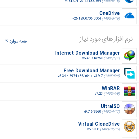
v151.0.4129.72 x86/x64
(1405/5/16)
OneDrive
v26.129.0706.0004
(1405/5/16)
نرم افزار های مورد نیاز
همه موارد
Internet Download Manager
v6.43.7 Retail
(1405/5/1)
Free Download Manager
v6.34.4.6974 x86/x64 + v3.9.7
(1405/5/9)
WinRAR
v7.23
(1405/4/9)
UltraISO
v9.7.6.3860
(1402/4/17)
Virtual CloneDrive
v5.5.3.0
(1403/12/15)