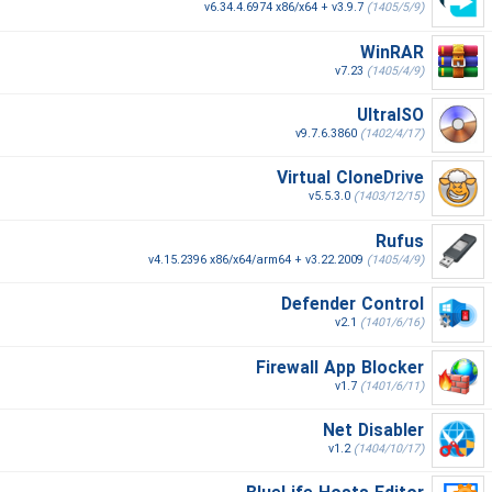
v6.34.4.6974 x86/x64 + v3.9.7
(1405/5/9)
WinRAR
v7.23
(1405/4/9)
UltraISO
v9.7.6.3860
(1402/4/17)
Virtual CloneDrive
v5.5.3.0
(1403/12/15)
Rufus
v4.15.2396 x86/x64/arm64 + v3.22.2009
(1405/4/9)
Defender Control
v2.1
(1401/6/16)
Firewall App Blocker
v1.7
(1401/6/11)
Net Disabler
v1.2
(1404/10/17)