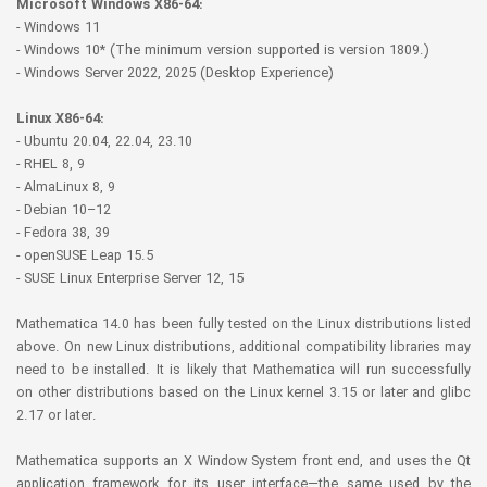
Microsoft Windows X86-64:
- Windows 11
- Windows 10* (The minimum version supported is version 1809.)
- Windows Server 2022, 2025 (Desktop Experience)
Linux X86-64:
- Ubuntu 20.04, 22.04, 23.10
- RHEL 8, 9
- AlmaLinux 8, 9
- Debian 10–12
- Fedora 38, 39
- openSUSE Leap 15.5
- SUSE Linux Enterprise Server 12, 15
Mathematica 14.0 has been fully tested on the Linux distributions listed
above. On new Linux distributions, additional compatibility libraries may
need to be installed. It is likely that Mathematica will run successfully
on other distributions based on the Linux kernel 3.15 or later and glibc
2.17 or later.
Mathematica supports an X Window System front end, and uses the Qt
application framework for its user interface—the same used by the