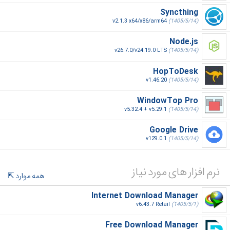
Syncthing
v2.1.3 x64/x86/arm64
(1405/5/14)
Node.js
v26.7.0/v24.19.0 LTS
(1405/5/14)
HopToDesk
v1.46.20
(1405/5/14)
WindowTop Pro
v5.32.4 + v5.29.1
(1405/5/14)
Google Drive
v129.0.1
(1405/5/14)
نرم افزار های مورد نیاز
همه موارد
Internet Download Manager
v6.43.7 Retail
(1405/5/1)
Free Download Manager