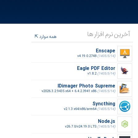
آخرین نرم افزار ها
همه موارد
Enscape
v4.19.0.2748
(1405/5/14)
Eagle PDF Editor
v1.8.2
(1405/5/14)
IDimager Photo Supreme
v2026.3.2.9435 x64 + 6.4.2.3941 x86
(1405/5/14)
Syncthing
v2.1.3 x64/x86/arm64
(1405/5/14)
Node.js
v26.7.0/v24.19.0 LTS
(1405/5/14)