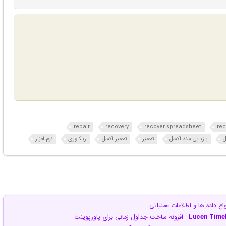
repair
recovery
recover spreadsheet
rec
ل
بازیابی سند اکسل
تعمیر
تعمیر اکسل
ریکاوری
نرم افزار
نواع داده ها و اطلاعات عملیاتی
Lucen Timel
- افزونه ساخت جداول زمانی برای پاورپوینت