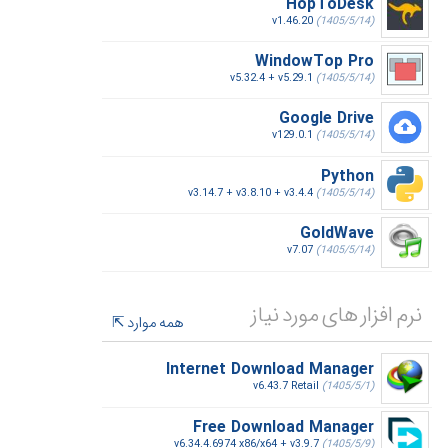
HopToDesk
v1.46.20
(1405/5/14)
WindowTop Pro
v5.32.4 + v5.29.1
(1405/5/14)
Google Drive
v129.0.1
(1405/5/14)
Python
v3.14.7 + v3.8.10 + v3.4.4
(1405/5/14)
GoldWave
v7.07
(1405/5/14)
نرم افزار های مورد نیاز
همه موارد
Internet Download Manager
v6.43.7 Retail
(1405/5/1)
Free Download Manager
v6.34.4.6974 x86/x64 + v3.9.7
(1405/5/9)