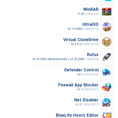
WinRAR
v7.23
(1405/4/9)
UltraISO
v9.7.6.3860
(1402/4/17)
Virtual CloneDrive
v5.5.3.0
(1403/12/15)
Rufus
v4.15.2396 x86/x64/arm64 + v3.22.2009
(1405/4/9)
Defender Control
v2.1
(1401/6/16)
Firewall App Blocker
v1.7
(1401/6/11)
Net Disabler
v1.2
(1404/10/17)
BlueLife Hosts Editor