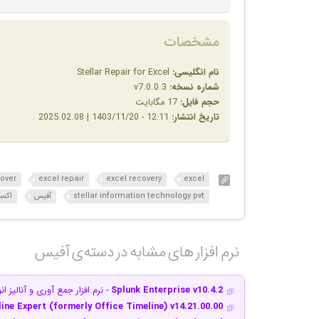
مشخصات
نام انگلیسی:
Stellar Repair for Excel
شماره نسخه:
v7.0.0.3
حجم فایل:
17 مگابایت
تاریخ انتشار:
12:11 - 1403/11/20 | 2025.02.08
over
excel repair
excel recovery
excel
stellar information technology pvt
آفیس
اکس
نرم افزار های مشابه در دسته‌ی‌ آفیس‎
Splunk Enterprise v10.4.2
- نرم افزار جمع آوری و آنالیز ا
ine Expert (formerly Office Timeline) v14.21.00.00