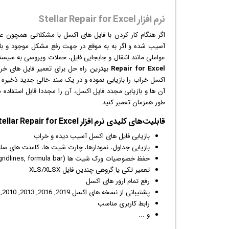
نرم افزار Stellar Repair for Excel
اگر هنگام کار کردن با فایل های اکسل با مشکلاتی همچون عمل
آسیب شده و اگر به به موقع در جهت رفع مشکل موجود و
با
عواملی مانند انتقال و جابجایی فایل، حملات ویروسی به سیستم
Repair for Excel
آن ها و بازیابی مجدد فایل اکسل، آن را مجددا قابل استفاده 
طور همزمان تعمیر کنید.
قابلیت‌های کلیدی
نرم افزار
Stellar Repair for Excel:
بازی
ابی فایل های اکسل آسیب دیده و خراب
بازیابی جداول، نمودارها، چارت شیت ها، کامنت های سلول،
حفظ خصوصیات ورک شیت ها (freeze panes, split, gridlines, formula bar) و فرمت بندی سلول
تعمیر تکی یا گروهی چندین فایل XLS/XLSX
رفع تمام ارور های اکسل
پشتیبانی از نسخه های اکسل 2019, 2016, 2013, 2010, 2007, 2003 و 2000
رابط کاربری مناسب
و ...