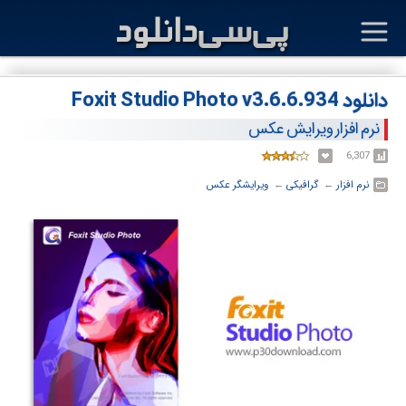
دانلود Foxit Studio Photo v3.6.6.934
نرم افزار ویرایش عکس
6,307
نرم افزار
← ‏
گرافیکی
← ‏
ویرایشگر عکس