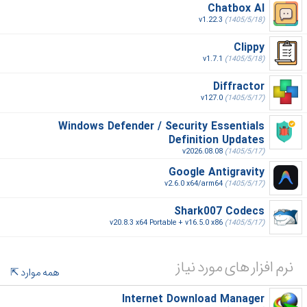
Chatbox AI
v1.22.3
(1405/5/18)
Clippy
v1.7.1
(1405/5/18)
Diffractor
v127.0
(1405/5/17)
Windows Defender / Security Essentials
Definition Updates
v2026.08.08
(1405/5/17)
Google Antigravity
v2.6.0 x64/arm64
(1405/5/17)
Shark007 Codecs
v20.8.3 x64 Portable + v16.5.0 x86
(1405/5/17)
نرم افزار های مورد نیاز
همه موارد
Internet Download Manager