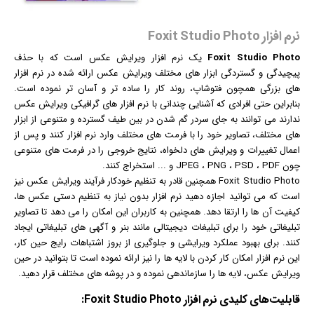
نرم افزار Foxit Studio Photo
Foxit Studio Photo
یک
نرم افزار
ویرایش
عکس
است که با حذف
پیچیدگی و گستردگی ابزار های مختلف ویرایش عکس ارائه شده در نرم افزار
های بزرگی همچون فتوشاپ، روند کار را ساده تر و آسان تر نموده است.
بنابراین حتی افرادی که آشنایی چندانی با نرم افزار های
گرافیک
ی ویرایش عکس
ندارند می توانند به جای سردر گم شدن در بین طیف گسترده و متنوعی از ابزار
های مختلف، تصاویر خود را با فرمت های مختلف وارد نرم افزار کنند و پس از
اعمال تغییرات و ویرایش های دلخواه، نتایج خروجی را در فرمت های متنوعی
چون JPEG ، PNG ، PSD ، PDF و ... استخراج کنند.
Foxit Studio Photo همچنین قادر به تنظیم خودکار فرآیند ویرایش عکس نیز
است که می توانید اجازه دهید نرم افزار بدون نیاز به تنظیم دستی عکس ها،
کیفیت آن ها را ارتقا دهد. همچنین به کاربران این امکان را می دهد تا تصاویر
تبلیغ
اتی خود را برای تبلیغات دیجیتالی مانند بنر و آگهی های تبلیغاتی ایجاد
کنند. برای بهبود عملکرد ویرایشی و جلوگیری از بروز اشتباهات رایج حین کار،
این نرم افزار امکان کار کردن با لایه ها را نیز ارائه نموده است تا بتوانید در حین
ویرایش عکس، لایه ها را سازماندهی نموده و در پوشه های مختلف قرار دهید.
قابلیت‌های کلیدی
نرم افزار
Foxit Studio Photo: