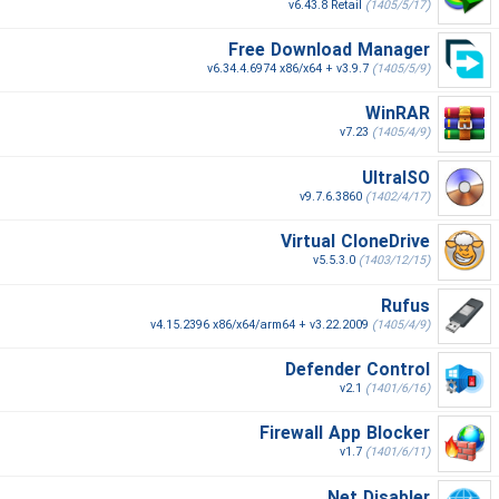
v6.43.8 Retail
(1405/5/17)
Free Download Manager
v6.34.4.6974 x86/x64 + v3.9.7
(1405/5/9)
WinRAR
v7.23
(1405/4/9)
UltraISO
v9.7.6.3860
(1402/4/17)
Virtual CloneDrive
v5.5.3.0
(1403/12/15)
Rufus
v4.15.2396 x86/x64/arm64 + v3.22.2009
(1405/4/9)
Defender Control
v2.1
(1401/6/16)
Firewall App Blocker
v1.7
(1401/6/11)
Net Disabler