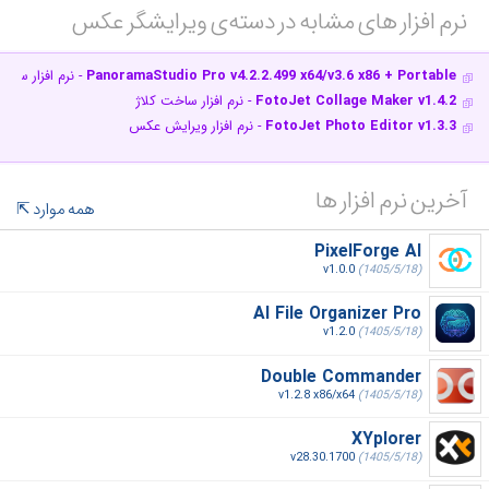
نرم افزار های مشابه در دسته‌ی‌ ویرایشگر عکس‎
PanoramaStudio Pro v4.2.2.499 x64/v3.6 x86 + Portable
- نرم افزار ساخت
FotoJet Collage Maker v1.4.2
- نرم افزار ساخت کلاژ
FotoJet Photo Editor v1.3.3
- نرم افزار ویرایش عکس
آخرین نرم افزار ها
همه موارد
PixelForge AI
v1.0.0
(1405/5/18)
AI File Organizer Pro
v1.2.0
(1405/5/18)
Double Commander
v1.2.8 x86/x64
(1405/5/18)
XYplorer
v28.30.1700
(1405/5/18)