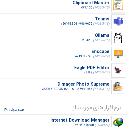
Clipboard Master
v5.9.106
(1405/5/15)
Teams
v26198.304.4946.9672
(1405/5/15)
Ollama
v0.32.6
(1405/5/15)
Enscape
v4.19.0.2748
(1405/5/14)
Eagle PDF Editor
v1.8.2
(1405/5/14)
IDimager Photo Supreme
v2026.3.2.9435 x64 + 6.4.2.3941 x86
(1405/5/14)
نرم افزار های مورد نیاز
همه موارد
Internet Download Manager
v6.43.7 Retail
(1405/5/1)