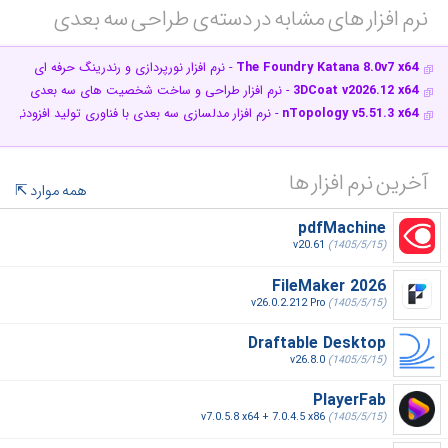
نرم افزار های مشابه در دسته‌ی‌ طراحی سه بعدی‎
The Foundry Katana 8.0v7 x64
- نرم افزار نورپردازی و رندرینگ حرفه ای
3DCoat v2026.12 x64
- نرم افزار طراحی و ساخت شخصیت های سه بعدی
nTopology v5.51.3 x64
- نرم افزار مدلسازی سه بعدی با فناوری تولید افزودنی
آخرین نرم افزار ها
همه موارد
pdfMachine
v20.61
(1405/5/15)
FileMaker 2026
v26.0.2.212 Pro
(1405/5/15)
Draftable Desktop
v26.8.0
(1405/5/15)
PlayerFab
v7.0.5.8 x64 + 7.0.4.5 x86
(1405/5/15)