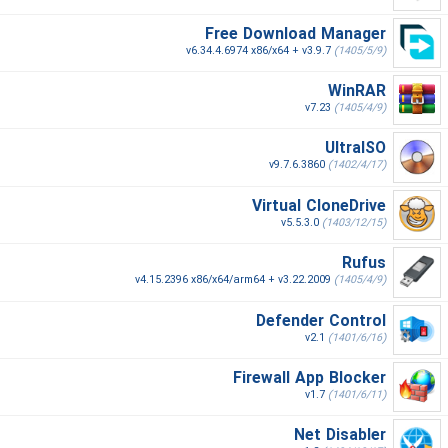
Free Download Manager
v6.34.4.6974 x86/x64 + v3.9.7
(1405/5/9)
WinRAR
v7.23
(1405/4/9)
UltraISO
v9.7.6.3860
(1402/4/17)
Virtual CloneDrive
v5.5.3.0
(1403/12/15)
Rufus
v4.15.2396 x86/x64/arm64 + v3.22.2009
(1405/4/9)
Defender Control
v2.1
(1401/6/16)
Firewall App Blocker
v1.7
(1401/6/11)
Net Disabler