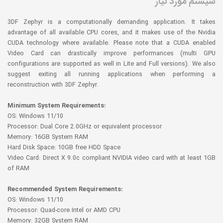
سیستم مورد نیاز
3DF Zephyr is a computationally demanding application. It takes
advantage of all available CPU cores, and it makes use of the Nvidia
CUDA technology where available. Please note that a CUDA enabled
Video Card can drastically improve performances (multi GPU
configurations are supported as well in Lite and Full versions). We also
suggest exiting all running applications when performing a
reconstruction with 3DF Zephyr.
Minimum System Requirements:
OS: Windows 11/10
Processor: Dual Core 2.0GHz or equivalent processor
Memory: 16GB System RAM
Hard Disk Space: 10GB free HDD Space
Video Card: Direct X 9.0c compliant NVIDIA video card with at least 1GB
of RAM
Recommended System Requirements:
OS: Windows 11/10
Processor: Quad-core Intel or AMD CPU
Memory: 32GB System RAM