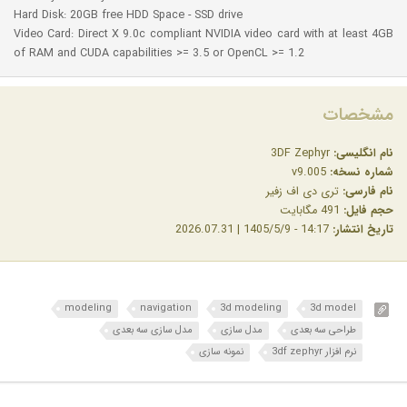
Hard Disk: 20GB free HDD Space - SSD drive
Video Card: Direct X 9.0c compliant NVIDIA video card with at least 4GB
of RAM and CUDA capabilities >= 3.5 or OpenCL >= 1.2
مشخصات
نام انگلیسی:
3DF Zephyr
شماره نسخه:
v9.005
نام فارسی:
تری دی اف زفیر
حجم فایل:
491 مگابایت
تاریخ انتشار:
14:17 - 1405/5/9 | 2026.07.31
modeling
navigation
3d modeling
3d model
طراحی سه بعدی
مدل سازی
مدل سازی سه بعدی
نرم افزار 3df zephyr
نمونه سازی