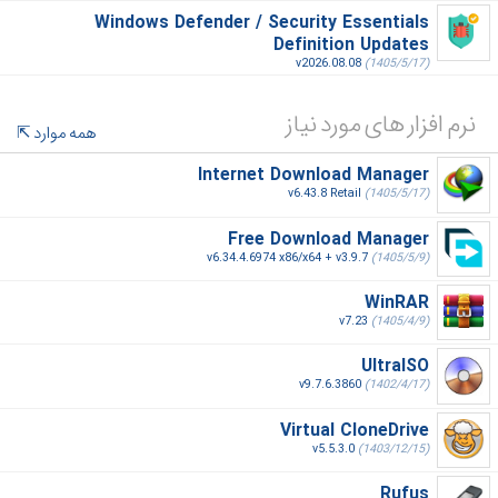
Windows Defender / Security Essentials
Definition Updates
v2026.08.08
(1405/5/17)
نرم افزار های مورد نیاز
همه موارد
Internet Download Manager
v6.43.8 Retail
(1405/5/17)
Free Download Manager
v6.34.4.6974 x86/x64 + v3.9.7
(1405/5/9)
WinRAR
v7.23
(1405/4/9)
UltraISO
v9.7.6.3860
(1402/4/17)
Virtual CloneDrive
v5.5.3.0
(1403/12/15)
Rufus