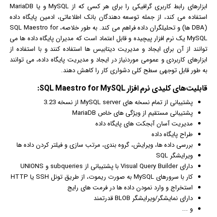
ابزارهای رابط کاربری
گرافیک
ی را برای هر کسی که از MySQL و یا MariaDB
استفاده می کند، از جمله توسعه دهندگان بانک اطلاعاتی، ادمین پایگاه داده
(DBA ها) و تحلیلگران داده فراهم می کند. به طور خلاصه، SQL Maestro for
MySQL یک نرم افزار پیچیده و قابل اعتماد است که مدیران پایگاه داده ها می
توانند از آن برای ایجاد و مدیریت دیتابیس ها استفاده کنند و با استفاده از
ابزارهای کاربردی و عمومی موردنیاز در ایجاد و مدیریت پایگاه داده، می توانند
به طور قابل توجهی سطح کلی دشواری کار را کاهش دهند.
قابلیت‌های کلیدی
نرم افزار
SQL Maestro for MySQL:
پشتیبانی از تمام نسخه های MySQL server از نسخه 3.23
پشتیبانی مستقیم از ویژگی های خاص MariaDB
مدیریت آسان آبجکت های پایگاه داده
طراح پایگاه داده
بررسی داده ها، ویرایش، گروه بندی، مرتب سازی و فیلتر کردن داده ها
ویرایشگر SQL
دارای Visual Query Builder با پشتیبانی از subqueries و UNIONS
کار با سرورهای MySQL به صورت ریموت، از طریق تونل SSH یا HTTP
استخراج و وارد نمودن داده ها در فرمت های رایج
دارای نمایشگر/ویرایشگر BLOB قدرتمند
و ...