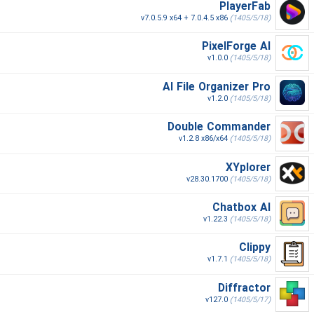
PlayerFab
v7.0.5.9 x64 + 7.0.4.5 x86
(1405/5/18)
PixelForge AI
v1.0.0
(1405/5/18)
AI File Organizer Pro
v1.2.0
(1405/5/18)
Double Commander
v1.2.8 x86/x64
(1405/5/18)
XYplorer
v28.30.1700
(1405/5/18)
Chatbox AI
v1.22.3
(1405/5/18)
Clippy
v1.7.1
(1405/5/18)
Diffractor
v127.0
(1405/5/17)