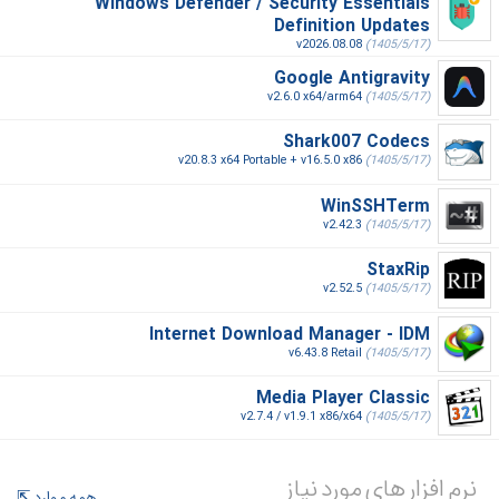
Windows Defender / Security Essentials
Definition Updates
v2026.08.08
(1405/5/17)
Google Antigravity
v2.6.0 x64/arm64
(1405/5/17)
Shark007 Codecs
v20.8.3 x64 Portable + v16.5.0 x86
(1405/5/17)
WinSSHTerm
v2.42.3
(1405/5/17)
StaxRip
v2.52.5
(1405/5/17)
Internet Download Manager - IDM
v6.43.8 Retail
(1405/5/17)
Media Player Classic
v2.7.4 / v1.9.1 x86/x64
(1405/5/17)
نرم افزار های مورد نیاز
همه موارد