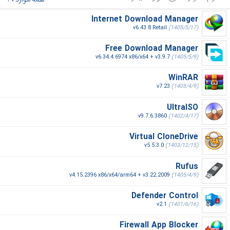
Internet Download Manager
v6.43.8 Retail
(1405/5/17)
Free Download Manager
v6.34.4.6974 x86/x64 + v3.9.7
(1405/5/9)
WinRAR
v7.23
(1405/4/9)
UltraISO
v9.7.6.3860
(1402/4/17)
Virtual CloneDrive
v5.5.3.0
(1403/12/15)
Rufus
v4.15.2396 x86/x64/arm64 + v3.22.2009
(1405/4/9)
Defender Control
v2.1
(1401/6/16)
Firewall App Blocker