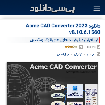
دانلود Acme CAD Converter 2023
v8.10.6.1560
نرم افزار تبدیل فرمت فایل های اتوکد به تصویر
186,948
نرم افزار
← ‏
گرافیکی
← ‏
مبدل تصویر