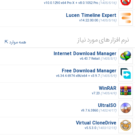
v10.0.1290 x64 Pro X + v8.0.1052 Pro
(1405/5/16)
Lucen Timeline Expert
v14.22.00.00
(1405/5/16)
نرم افزار های مورد نیاز
همه موارد
Internet Download Manager
v6.43.7 Retail
(1405/5/1)
Free Download Manager
v6.34.4.6974 x86/x64 + v3.9.7
(1405/5/9)
WinRAR
v7.23
(1405/4/9)
UltraISO
v9.7.6.3860
(1402/4/17)
Virtual CloneDrive
v5.5.3.0
(1403/12/15)