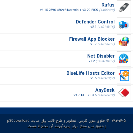
Rufus
v4.15.2396 x86/x64/arm64 + v3.22.2009
(1405/4/9)
Defender Control
v2.1
(1401/6/16)
Firewall App Blocker
v1.7
(1401/6/11)
Net Disabler
v1.2
(1404/10/17)
BlueLife Hosts Editor
v1.5
(1403/12/7)
AnyDesk
v9.7.13 + v6.3.5
(1405/5/12)
۱۳۸۳-۱۴۰۵ © حقوق متون فارسی، تصاویر و طرح قالب برای سایت p30download
و حقوق سایر محتوا برای پدیدآورنده آن محفوظ هست.