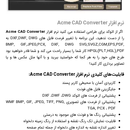
نرم افزار Acme CAD Converter
اگر از اتوکد برای طراحی استفاده می کنید
نرم افزار
Acme CAD Converter
را از دست ندهید، این برنامه با تغییر فرمت فایل های DXF,DWF, DWG به
BMP, GIF,JPEG,PCX, DXF, DWG SVG,SVGZ,CGM,EPS,PDF,
HPGL(PLT,HGL),PDF کار شما را بسیار راحت می کند و شما قادر خواهید بود
طرح های خود را به هر کجا که خواستید ببرید و با آنها مثل
عکس
ها و یا
تصاویر برداری کار کنید!
قابلیت‌های کلیدی
نرم افزار
Acme CAD Converter:
کاربردی آسان با محیطی کاربر پسند
جایگزینی فایل های
فونت
پشتیبانی از فرمت های اتوکد DXF ،DWF ،DWG
پشتیبانی از فرمت های تصویری WMF BMP, GIF, JPEG, TIFF, PNG,
TGA, PCX ، PDF
پشتیبانی رنگ ها و فونت های موجود به درستی
قابلیت نمایش تک رنگ نقشه و استفاده از رنگ زمینه دلخواه
تغییر اندازه نقشه به اندازه های دلخواه از جمله تمام صفحه