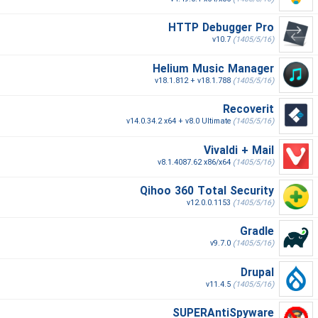
HTTP Debugger Pro
v10.7
(1405/5/16)
Helium Music Manager
v18.1.812 + v18.1.788
(1405/5/16)
Recoverit
v14.0.34.2 x64 + v8.0 Ultimate
(1405/5/16)
Vivaldi + Mail
v8.1.4087.62 x86/x64
(1405/5/16)
Qihoo 360 Total Security
v12.0.0.1153
(1405/5/16)
Gradle
v9.7.0
(1405/5/16)
Drupal
v11.4.5
(1405/5/16)
SUPERAntiSpyware