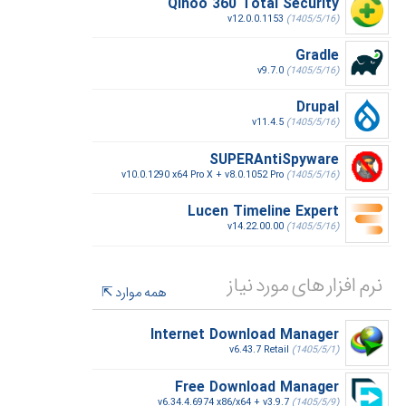
Qihoo 360 Total Security
v12.0.0.1153
(1405/5/16)
Gradle
v9.7.0
(1405/5/16)
Drupal
v11.4.5
(1405/5/16)
SUPERAntiSpyware
v10.0.1290 x64 Pro X + v8.0.1052 Pro
(1405/5/16)
Lucen Timeline Expert
v14.22.00.00
(1405/5/16)
نرم افزار های مورد نیاز
همه موارد
Internet Download Manager
v6.43.7 Retail
(1405/5/1)
Free Download Manager
v6.34.4.6974 x86/x64 + v3.9.7
(1405/5/9)