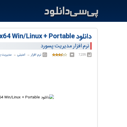
دانلود KeePassXC v2.7.8 x86/x64 Win/Linux + Portable
نرم افزار مدیریت پسورد
7,235
نرم افزار
← ‏
امنیتی
← ‏
مدیریت پ