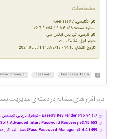
مشخصات
نام انگلیسی:
KeePassXC
شماره نسخه:
v2.7.8 x64 / 2.6.6 x86
نام فارسی:
کی پس ایکس سی
حجم فایل:
34 مگابایت
تاریخ انتشار:
14:10 - 1403/2/18 | 2024.05.07
sword manager
password
keepassxc team
نرم افزار های مشابه در دسته‌ی‌ مدیریت پسو
EaseUS Key Finder Pro v4.1.7
- نرم‎افزار بازیابی لایسنس و کلیدهای فعال‌سازی
Soft Advanced Intuit Password Recovery v3.15.653
LastPass Password Manager v5.4.4.1499
- نرم افزار 