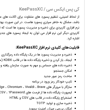
کی پس ایکس سی / KeePassXC
از لحاظ امنیتی، تنظیم پسورد های متفاوت برای اکانت ه
باشد، مشکل به خاطر سپاری پسورد هاست. در این صورت بهتر
نرم افزار
ی کاربردی برای ذخیره و مدیریت پسورد ها است که تما
کاربردی دیگر این نرم افزار می توان به ایجاد پسورد های جدی
اشاره کرد.
قابلیت‌های کلیدی
نرم افزار
KeePassXC:
ذخیره و مدیریت پسورد ها در یک پایگاه داده رمزگذاری 
ایجاد، باز کردن و ذخیره پایگاه داده ها در قالب KDBX (سازگار با KeePass)
ذخیره داده های حساس و مهم به صورت سازمان یافته و 
امکان جستجو
ساخت رمز عبور جدید
تایپ خودکار رمز ورود در برنامه
سازگار با مرورگر های Google Chrome ، Mozilla Firefox ، Microsoft Edge ، Chromium ، Vivaldi ، Brave و Tor-Browser
ایمپورت پایگاه داده ها از فرمت های CSV ، 1Password و KeePass1
استخراج پایگاه داده در قالب های CSV و HTML
ذخیره سازی و تولید TOTP
امکان بررسی میزان امنیت پسورد