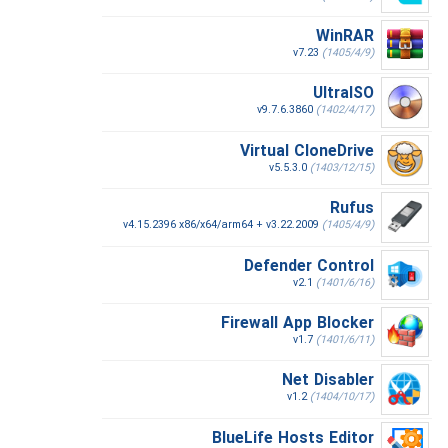
WinRAR
v7.23
(1405/4/9)
UltraISO
v9.7.6.3860
(1402/4/17)
Virtual CloneDrive
v5.5.3.0
(1403/12/15)
Rufus
v4.15.2396 x86/x64/arm64 + v3.22.2009
(1405/4/9)
Defender Control
v2.1
(1401/6/16)
Firewall App Blocker
v1.7
(1401/6/11)
Net Disabler
v1.2
(1404/10/17)
BlueLife Hosts Editor