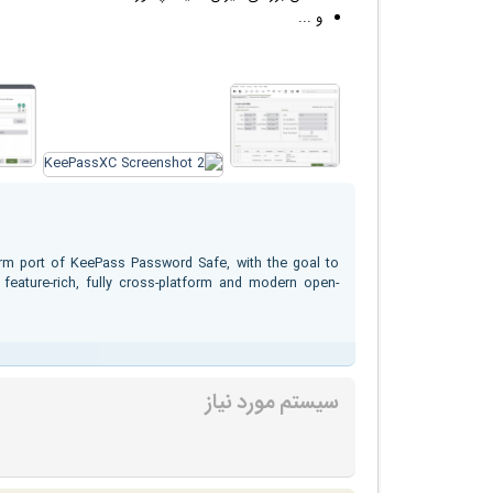
و ...
rm port of KeePass Password Safe, with the goal to
feature-rich, fully cross-platform and modern open-
سیستم مورد نیاز