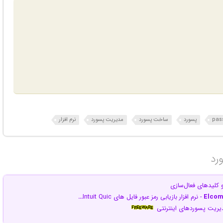
pas
پسورد
ساخت پسورد
مدیریت پسورد
نرم افزار
رد‎
Elcom
- نرم افزار بازیابی رمز عبور فایل های Intuit Quic
…
مدیریت پسوردهای اینترنتی