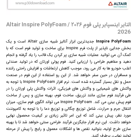
التایر اینسپایر پلی فوم ۲۰۲۶ / Altair Inspire PolyFoam
2026
Inspire PolyFoam
جدیدترین ابزار آنالیز شبیه سازی Altair است و یک
بخش جدایی ناپذیر از پلت فرم Inspire برای ساخت و تولید فوم است که با
کمک آن می توانید عملیات شبیه سازی پر کردن یک قالب را یاد گرفته و انجام
دهید و مفاهیم طراحی را ارزیابی کنید. فوم پولی اورتان که در تولید صندلی
اغلب خودرو ها به کار می رود، موجب کاهش ارتعاشات و افزایش راحتی راننده
و مسافران در حین سفر خواهد شد. از این رو استفاده از این فوم در صنعت
حمل و نقل بسیار گسترده شده است.
نرم افزار
Inspire PolyFoam با توجه به
واکنش های شیمیایی و واکنش های فیزیکی، اثرات واکنش پلی اورتان را در
طی فرآیند فوم سازی مانند تزریق، ساخت فوم، بهینه سازی و پس از ساخت
فوم پیش بینی می کند. Inspire PolyFoam می تواند الگوی فوم سازی، میزان
انتقال جرم و حرارت، شامل توزیع چگالی و توزیع دما را با توجه به کامپوننت
مورد نظر، پیش بینی کند که این امر تاثیر زیادی بر کیفیت محصول نهایی
خواهد داشت. این نرم افزار جایگزین فرآیند طراحی سنتی خواهد شد تا با بهینه
سازی طرح اولیه، بتوانید نقص ها و اشکالات معمول و رایج را پیش از مرحله
تولید نهایی، برطرف کنید.