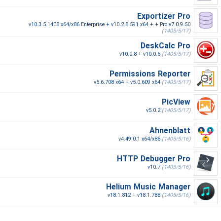
Exportizer Pro
v10.3.5.1408 x64/x86 Enterprise + v10.2.8.591 x64 + + Pro v7.0.9.50
(1405/5/17)
DeskCalc Pro
v10.0.8 + v10.0.6
(1405/5/17)
Permissions Reporter
v5.6.708 x64 + v5.0.609 x64
(1405/5/17)
PicView
v5.0.2
(1405/5/17)
Ahnenblatt
v4.49.0.1 x64/x86
(1405/5/16)
HTTP Debugger Pro
v10.7
(1405/5/16)
Helium Music Manager
v18.1.812 + v18.1.788
(1405/5/16)