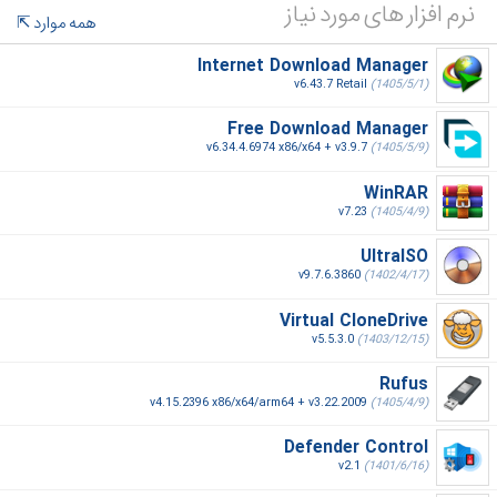
نرم افزار های مورد نیاز
همه موارد
Internet Download Manager
v6.43.7 Retail
(1405/5/1)
Free Download Manager
v6.34.4.6974 x86/x64 + v3.9.7
(1405/5/9)
WinRAR
v7.23
(1405/4/9)
UltraISO
v9.7.6.3860
(1402/4/17)
Virtual CloneDrive
v5.5.3.0
(1403/12/15)
Rufus
v4.15.2396 x86/x64/arm64 + v3.22.2009
(1405/4/9)
Defender Control
v2.1
(1401/6/16)