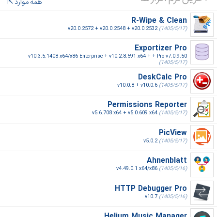
همه موارد
R-Wipe & Clean
v20.0.2572 + v20.0.2548 + v20.0.2532
(1405/5/17)
Exportizer Pro
v10.3.5.1408 x64/x86 Enterprise + v10.2.8.591 x64 + + Pro v7.0.9.50
(1405/5/17)
DeskCalc Pro
v10.0.8 + v10.0.6
(1405/5/17)
Permissions Reporter
v5.6.708 x64 + v5.0.609 x64
(1405/5/17)
PicView
v5.0.2
(1405/5/17)
Ahnenblatt
v4.49.0.1 x64/x86
(1405/5/16)
HTTP Debugger Pro
v10.7
(1405/5/16)
Helium Music Manager