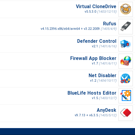
Virtual CloneDrive
v5.5.3.0
(1403/12/15)
Rufus
v4.15.2396 x86/x64/arm64 + v3.22.2009
(1405/4/9)
Defender Control
v2.1
(1401/6/16)
Firewall App Blocker
v1.7
(1401/6/11)
Net Disabler
v1.2
(1404/10/17)
BlueLife Hosts Editor
v1.5
(1403/12/7)
AnyDesk
v9.7.13 + v6.3.5
(1405/5/12)