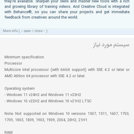
they're available. Sharpen your skills and master new tools with a rich
and growing library of training videos. And Creative Cloud is integrated
with Behance®, so you can share your projects and get immediate
feedback from creatives around the world.
More info ( ↓ open / close ↑ )
سیستم مورد نیاز
Minimum specification
Processor
Multicore Intel processor (with 64-bit support) with SSE 4.2 or later or
AMD Athlon 64 processor with SSE 4.2 or later.
Operating system
- Windows 11 v24H2 and Windows 11 v23H2
- Windows 10 v22H2 and Windows 10 v21H2 LTSC
Note: Not supported on Windows 10 versions 1507, 1511, 1607, 1703,
1709, 1803, 1809, 1903, 1909, 2004, 20H2, 21H1
RAM