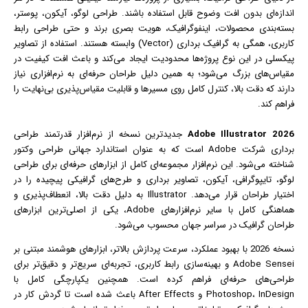
اندازه‌ای بدون افت وضوح قابل استفاده باشند. طراحی
لوگو
،
آیکون
، پوستر،
بسته‌بندی محصولات، اینفوگرافیک، هویت بصری برند و حتی طراحی رابط
کاربری، همگی به گرافیک برداری (Vector) وابسته هستند. استفاده از تصاویر
پیکسلی در این نوع پروژه‌ها محدودیت ایجاد می‌کند و باعث افت کیفیت در
مقیاس‌های بزرگ می‌شود؛ به همین دلیل طراحان حرفه‌ای به نرم‌افزاری نیاز
دارند که دقت بالا، کنترل کامل روی مسیرها و قابلیت مقیاس‌پذیری بی‌نهایت را
فراهم کند.
Adobe Illustrator 2026
جدیدترین نسخه از نرم‌افزار قدرتمند طراحی
برداری شرکت Adobe است که به عنوان استاندارد جهانی طراحی وکتور
شناخته می‌شود. این نرم‌افزار مجموعه‌ای کامل از ابزارهای حرفه‌ای برای طراحی
لوگو، تایپوگرافی، آیکون، تصاویر برداری و طرح‌های گرافیکی پیچیده را در
اختیار طراحان قرار می‌دهد. Illustrator به دلیل دقت بالا، انعطاف‌پذیری و
هماهنگی کامل با سایر نرم‌افزارهای Adobe، یکی از اصلی‌ترین ابزارهای
طراحان گرافیک در سراسر جهان محسوب می‌شود.
نسخه 2026 با بهبود عملکرد، سرعت پردازش بالاتر، ابزارهای هوشمند مبتنی بر
Adobe Sensei و بهینه‌سازی رابط کاربری، تجربه‌ای سریع‌تر و دقیق‌تر برای
طراحی‌های حرفه‌ای فراهم کرده است. همچنین یکپارچگی کامل با
Photoshop، InDesign و After Effects باعث شده است تا گردش کار در