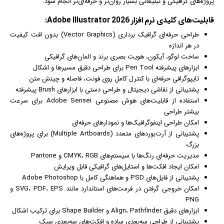
پروژه‌های
گرافیک
ی و
تبلیغ
اتی بسیار روان‌تر و حرفه‌ای‌تر انجام شود.
قابلیت‌های کلیدی
نرم افزار
Adobe Illustrator 2026:
طراحی حرفه‌ای گرافیک برداری (Vector Graphics) بدون افت کیفیت
در هر اندازه
ساخت
لوگو
،
آیکون
، هویت بصری برند و المان‌های گرافیکی
ابزارهای پیشرفته Pen Tool برای طراحی دقیق مسیرها و اشکال
تایپوگرافی حرفه‌ای با کنترل کامل روی
فونت
، فاصله و چینش متن
پشتیبانی از نقاشی دیجیتال و طراحی دستی با ابزارهای Brush پیشرفته
استفاده از قابلیت‌های هوش مصنوعی Adobe Sensei برای سرعت
بیشتر طراحی
امکان طراحی اینفوگرافیک‌ها و نمودارهای حرفه‌ای
پشتیبانی از آرت‌بوردهای متعدد (Multiple Artboards) برای پروژه‌های
بزرگ
مدیریت حرفه‌ای رنگ‌ها با سیستم‌های CMYK، RGB و Pantone
امکان ایجاد افکت‌ها و استایل‌های گرافیکی قابل ویرایش
پشتیبانی از فایل‌های PSD و هماهنگی کامل با Adobe Photoshop
امکان خروجی گرفتن در فرمت‌های استاندارد مانند SVG، PDF، EPS و
PNG
ابزارهای دقیق Align، Pathfinder و Shape Builder برای ترکیب اشکال
پشتیبانی از طراحی سه‌بعدی ساده و افکت‌های سه‌بعدی سبک