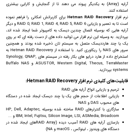
آرایه (Array) به یکدیگر پیوند می دهند تا از گنجایش و کارایی بیشتری
استفاده کنند.
نرم افزار
Hetman RAID Recovery
برای کاربرانش امکانی را فراهم نموده
است تا به تعمیر و
بازی
ابی RAID 0, RAID 1, RAID 4, RAID 5, RAID 6 و دیگر
آرایه هایی که بوسیله اتصال چندین دیسک به کامپیوتر شما ایجاد شده اند،
بپردازید. به وسیله این نرم افزار می توانید داده های از دست رفته ای که بر روی
یک یا چند هارددیسک متصل به سیستم تان ذخیره شده بودند و همچنین
سرور های NAS را ریکاوری کنید. با استفاده از Hetman RAID Recovery به
استخراج داده از هارد درایو های بکار رفته در سیستم های Synology, QNAP,
ASUSTOR, Western Digital, Thecus, TerraMaster و Buffalo NAS
systems بپردازید.
قابلیت‌های کلیدی
نرم افزار
Hetman RAID Recovery:
ترمیم و
بازی
ابی انواع آرایه های RAID
بازیابی اطلاعات از حجم های یک یا چند دیسک ایجاد شده در دستگاه
های محبوب DAS و NAS
سازگاری با کنترلرهای RAID ساخته شده بوسیله HP, Dell, Adaptec,
IBM, Intel, Fujitsu, Silicon Image, LSI, ASMedia, Broadcom و ...
بازسازی آرایه های RAID آسیب دیده (RAID Arrayهای ایجاد شده در
دستگاه های
ویندوز
، لینوکس ، macOS و NA)