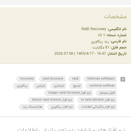
مشخصات
نام انگلیسی:
RAID Recovery
شماره نسخه:
v3.1
نام فارسی:
رید ریکاوری
حجم فایل:
81 مگابایت
تاریخ انتشار:
16:47 - 1405/4/17 | 2026.07.08
recovery
raid recovery
raid
hetman software
runtime softwar
ایمیج
بازسازی
بازیابی
ریکاوری
فایل سیستم
نرم افزار magic raid recovery
نرم افزار rs raid retrieve
نرم افزار starus raid restore
نرم افزار بازگردانی اطلاعات
نرم افزار ریکاوری
هارددیسک رید
نرم افزار های مشابه در دسته‌ی‌ بازیابی اطلاعات‎