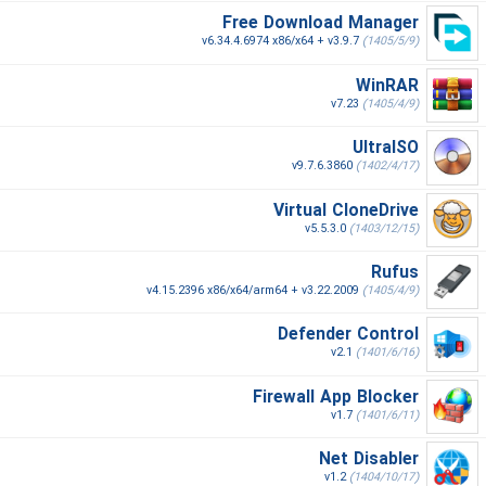
Free Download Manager
v6.34.4.6974 x86/x64 + v3.9.7
(1405/5/9)
WinRAR
v7.23
(1405/4/9)
UltraISO
v9.7.6.3860
(1402/4/17)
Virtual CloneDrive
v5.5.3.0
(1403/12/15)
Rufus
v4.15.2396 x86/x64/arm64 + v3.22.2009
(1405/4/9)
Defender Control
v2.1
(1401/6/16)
Firewall App Blocker
v1.7
(1401/6/11)
Net Disabler
v1.2
(1404/10/17)