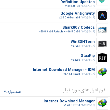
Definition Updates
v2026.08.08
(1405/5/17)
Google Antigravity
v2.6.0 x64/arm64
(1405/5/17)
Shark007 Codecs
v20.8.3 x64 Portable + v16.5.0 x86
(1405/5/17)
WinSSHTerm
v2.42.3
(1405/5/17)
StaxRip
v2.52.5
(1405/5/17)
Internet Download Manager - IDM
v6.43.8 Retail
(1405/5/17)
نرم افزار های مورد نیاز
همه موارد
Internet Download Manager
v6.43.8 Retail
(1405/5/17)