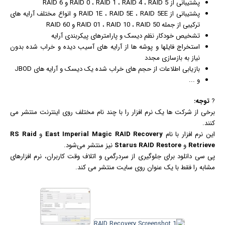
پشتیبانی از RAID 0 ، RAID 1 ، RAID 4 ، RAID 5 و RAID 6
پشتیبانی از RAID 1E ، RAID 5E ، RAID 5EE و انواع مختلف آرایه های
ترکیبی از جمله RAID 01 ، RAID 10 ، RAID 50 و RAID 60
تشخیص خودکار نظم دیسک و پارامترهای پیکربندی آرایه
استخراج فایلها و پوشه ها از آرایه های آسیب دیده و خراب شده بدون
نیاز به بازسازی مجدد
بازیابی اطلاعات از حجم های خراب شده یک دیسک و آرایه های JBOD
و ...
?
توجه:
برخی از شرکت ها یک نرم افزار را با چند نام مختلف روی
اینترنت
منتشر می
کنند.
این نرم افزار با نام
East Imperial Magic RAID Recovery
و
RS Raid
Retrieve
و
Starus RAID Restore
نیز منتشر می‌شود.
پی سی دانلود برای جلوگیری از سردرگمی و اتلاف وقت کاربران، نرم افزارهای
مشابه را فقط با یک عنوان روی سایت منتشر می کند.