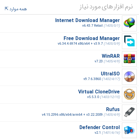
نرم افزار های مورد نیاز
همه موارد
Internet Download Manager
v6.43.7 Retail
(1405/5/1)
Free Download Manager
v6.34.4.6974 x86/x64 + v3.9.7
(1405/5/9)
WinRAR
v7.23
(1405/4/9)
UltraISO
v9.7.6.3860
(1402/4/17)
Virtual CloneDrive
v5.5.3.0
(1403/12/15)
Rufus
v4.15.2396 x86/x64/arm64 + v3.22.2009
(1405/4/9)
Defender Control
v2.1
(1401/6/16)