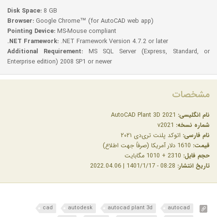
Disk Space:
8 GB
Browser:
Google Chrome™ (for AutoCAD web app)
Pointing Device:
MS-Mouse compliant
.NET Framework:
.NET Framework Version 4.7.2 or later
Additional Requirement:
MS SQL Server (Express, Standard, or
Enterprise edition) 2008 SP1 or newer
مشخصات
نام انگلیسی:
AutoCAD Plant 3D 2021
شماره نسخه:
v2021
نام فارسی:
اتوکد پلنت تری‌دی ۲۰۲۱
قیمت:
1610 دلار آمریکا (صرفاً جهت اطلاع)
حجم فایل:
2310 + 1010 مگابایت
تاریخ انتشار:
08:28 - 1401/1/17 | 2022.04.06
cad
autodesk
autocad plant 3d
autocad