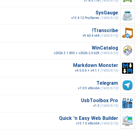
v7.6.5.176
(1405/5/15)
SysGauge
v13.4.12 Pro/Server
(1405/5/15)
Transcribe!
v9.60.4 x64
(1405/5/15)
WinCatalog
v2026.3.1.805 + v2026.2.0.629
(1405/5/15)
Markdown Monster
v4.5.0.6 + v4.1.1
(1405/5/15)
Telegram
v7.0.9 x86/x64
(1405/5/15)
UsbToolbox Pro
v1.3
(1405/5/15)
Quick 'n Easy Web Builder
v13.1.0 x86/x64
(1405/5/15)