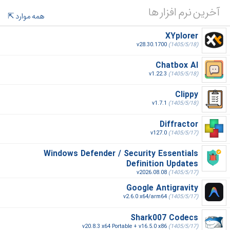
آخرین نرم افزار ها
همه موارد
XYplorer
v28.30.1700
(1405/5/18)
Chatbox AI
v1.22.3
(1405/5/18)
Clippy
v1.7.1
(1405/5/18)
Diffractor
v127.0
(1405/5/17)
Windows Defender / Security Essentials
Definition Updates
v2026.08.08
(1405/5/17)
Google Antigravity
v2.6.0 x64/arm64
(1405/5/17)
Shark007 Codecs
v20.8.3 x64 Portable + v16.5.0 x86
(1405/5/17)