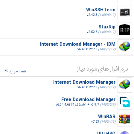
WinSSHTerm
v2.42.3
(1405/5/17)
StaxRip
v2.52.5
(1405/5/17)
Internet Download Manager - IDM
v6.43.8 Retail
(1405/5/17)
نرم افزار های مورد نیاز
همه موارد
Internet Download Manager
v6.43.8 Retail
(1405/5/17)
Free Download Manager
v6.34.4.6974 x86/x64 + v3.9.7
(1405/5/9)
WinRAR
v7.23
(1405/4/9)