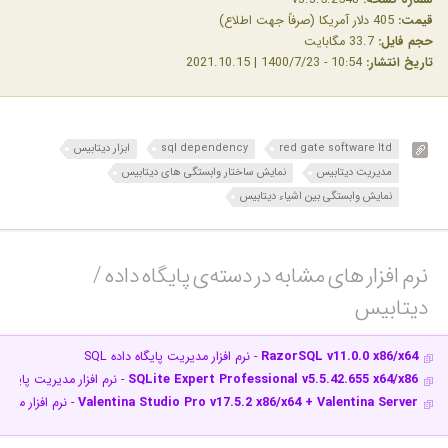
قیمت:
405 دلار آمریکا (صرفاً جهت اطلاع)
حجم فایل:
33.7 مگابایت
تاریخ انتشار:
10:54 - 1400/7/23 | 2021.10.15
red gate software ltd
sql dependency
ابزار دیتابیس
مدیریت دیتابیس
نمایش ساختار وابستگی های دیتابیس
نمایش وابستگی بین اشیاء دیتابیس
نرم افزار های مشابه در دسته‌ی‌ پایگاه داده /
دیتابیس‎
RazorSQL v11.0.0 x86/x64
- نرم افزار مدیریت پایگاه داده SQL
SQLite Expert Professional v5.5.42.655 x64/x86
- نرم افزار مدیریت پایگاه 
Valentina Studio Pro v17.5.2 x86/x64 + Valentina Server
- نرم افزار مدی