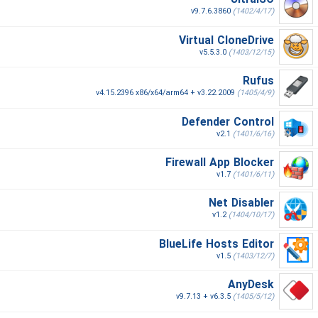
UltraISO
v9.7.6.3860
(1402/4/17)
Virtual CloneDrive
v5.5.3.0
(1403/12/15)
Rufus
v4.15.2396 x86/x64/arm64 + v3.22.2009
(1405/4/9)
Defender Control
v2.1
(1401/6/16)
Firewall App Blocker
v1.7
(1401/6/11)
Net Disabler
v1.2
(1404/10/17)
BlueLife Hosts Editor
v1.5
(1403/12/7)
AnyDesk
v9.7.13 + v6.3.5
(1405/5/12)