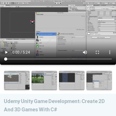
Udemy Unity Game Development: Create 2D
And 3D Games With C#