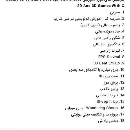
2D And 3D Games With C:
1. معرفی
2. مدرسه کد - آموزش کدنویسی در سی شارپ
3. پلتفرمر عالی (ماریو کلون)
4. جاده دونده عالی
5. شکن زامبی عالی
6. جنگجوی ماز عالی
7. تیرانداز زامبی
8. FPS Survival
9. 3D Beat Em Up
10.
بازی
مبارزه با گلادیاتور سه بعدی
11. معدنچی طلا
12. پرش موز
13. پاییز مکعب
14. تیرانداز فضایی
15. Sheep It Up
16. Wondering Sheep - بازی موبایل
17. پروژه ها و تکالیف مینی یونیتی
18. بخش پاداش