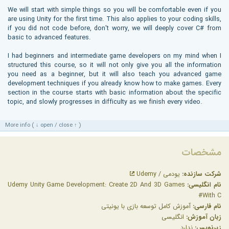
We will start with simple things so you will be comfortable even if you
are using Unity for the first time. This also applies to your coding skills,
if you did not code before, don't worry, we will deeply cover C# from
basic to advanced features.
I had beginners and intermediate game developers on my mind when I
structured this course, so it will not only give you all the information
you need as a beginner, but it will also teach you advanced game
development techniques if you already know how to make games. Every
section in the course starts with basic information about the specific
topic, and slowly progresses in difficulty as we finish every video.
More info ( ↓ open / close ↑ )
مشخصات
شرکت سازنده:
یودمی / Udemy
نام انگلیسی:
Udemy Unity Game Development: Create 2D And 3D Games
With C#
نام فارسی:
آموزش کامل توسعه بازی با یونیتی
زبان آموزش:
انگلیسی
زیرنویس:
ندارد