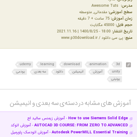
مدرس:
Awesome Tuts
سطح آموزشی:
مقدماتی, متوسطه
زمان آموزش:
75 ساعت + 7 دقیقه
حجم فایل:
45000 مگابایت
تاریخ انتشار:
18:00 - 1400/8/25 | 2021.11.16
منبع:
پی سی دانلود / www.p30download.ir
udemy
learning
download
animation
3d
unity
آموزش
انیمیشن
دانلود
سه بعدی
یودمی
یونیتی
آموزش های مشابه در دسته‌ی‌ سه بعدی و انیمیشن‎
How to use Siemens Solid Edge
- آموزش زیمنس سالید اج
AUTOCAD 3D COURSE: FROM ZERO TO ADVANCED
- آموزش اتوکد
Autodesk PowerMILL Essential Training
- آموزش اتودسک پاورمیل