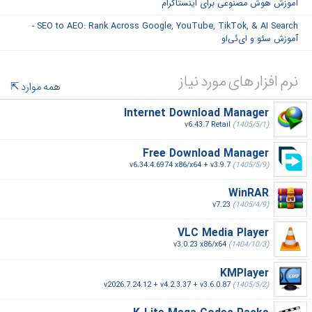
آموزش هوش مصنوعی برای اینستاگرام
SEO to AEO: Rank Across Google, YouTube, TikTok, & AI Search -
آموزش سئو و ای‌ئی‌او
نرم افزار های مورد نیاز
همه موارد
Internet Download Manager
v6.43.7 Retail
(1405/5/1)
Free Download Manager
v6.34.4.6974 x86/x64 + v3.9.7
(1405/5/9)
WinRAR
v7.23
(1405/4/9)
VLC Media Player
v3.0.23 x86/x64
(1404/10/3)
KMPlayer
v2026.7.24.12 + v4.2.3.37 + v3.6.0.87
(1405/5/2)