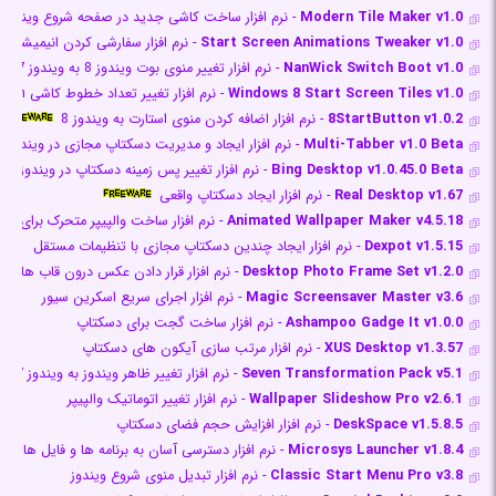
Modern Tile Maker v1.0
- نرم افزار ساخت کاشی جدید در صفحه شروع ویندوز 8
Start Screen Animations Tweaker v1.0
- نرم افزار سفارشی کردن انیمیشن های t Screen
NanWick Switch Boot v1.0
- نرم افزار تغییر منوی بوت ویندوز 8 به ویندوز 7
Windows 8 Start Screen Tiles v1.0
- نرم افزار تغییر تعداد خطوط کاشی Start Screen ویندوز 8
8StartButton v1.0.2
- نرم افزار اضافه کردن منوی استارت به ویندوز 8
Multi-Tabber v1.0 Beta
- نرم افزار ایجاد و مدیریت دسکتاپ مجازی در ویندوز 7
Bing Desktop v1.0.45.0 Beta
- نرم افزار تغییر پس زمینه دسکتاپ در ویندوز س
Real Desktop v1.67
- نرم افزار ایجاد دسکتاپ واقعی
Animated Wallpaper Maker v4.5.18
- نرم افزار ساخت والپیپر متحرک برای دس
Dexpot v1.5.15
- نرم افزار ایجاد چندین دسکتاپ مجازی با تنظیمات مستقل
Desktop Photo Frame Set v1.2.0
- نرم افزار قرار دادن عکس درون قاب های ز
Magic Screensaver Master v3.6
- نرم افزار اجرای سریع اسکرین سیور
Ashampoo Gadge It v1.0.0
- نرم افزار ساخت گجت برای دسکتاپ
XUS Desktop v1.3.57
- نرم افزار مرتب سازی آیکون های دسکتاپ
Seven Transformation Pack v5.1
- نرم افزار تغییر ظاهر ویندوز به ویندوز 7
Wallpaper Slideshow Pro v2.6.1
- نرم افزار تغییر اتوماتیک والپیپر
DeskSpace v1.5.8.5
- نرم افزار افزایش حجم فضای دسکتاپ
Microsys Launcher v1.8.4
- نرم افزار دسترسی آسان به برنامه ها و فایل ها
Classic Start Menu Pro v3.8
- نرم افزار تبدیل منوی شروع ویندوز