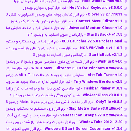
Hide Window Plus v5.0
- نرم افزار مخفی کردن برنامه های در حال اجرا
Hot Virtual Keyboard v8.5.0.0
- نرم افزار کیبورد مجازی ویندوز
Clover v3.2.1.11011
- نرم افزار نمایش پوشه های ویندوز اکسپلورر به شکل تب د
Context Menu Editor v1.1
- نرم افزار ویرایش منوی راست کلیک ویندوز
Universal Monitor Closer v1.0
- نرم افزار خاموش کردن صفحه نمایش (مانیتور
StartIsBack+ v1.7.5
- بازگرداندن منوی استارت به ویندوز 8.1
XUS Launcher v2.5.0 Professional
- نرم افزار زیبا سازی دسکتاپ و دسترسی سر
NCS WinVisible v1.1.0.7
- نرم افزار مخفی كردن پنجره های باز شده روی دسکتا
StartIsBack v2.1.2
- بازگرداندن منوی استارت به ویندوز 8
WinPlusX v4.0
- نرم افزار شبیه سازی منوی دسترسی سریع ویندوز 8 در ویندوز 7 و XP
Win+X Menu Editor v2.6.0.0 for Windows 8 x86/x64
- نرم افزار سفارشی کردن منوی n+X
Alt+Tab Tuner v1.0
- سفارشی سازی پنجره ها در حالت Alt + Tab در ویندوز 7 و 8
Tiny Windows Borders v2.5
- نرم افزار تغییر اندازه Border پنجره ها در ویندوز 8
Taskbar Pinner v1.0.1
- نرم افزار پین کردن فایل ها و پوشه ها به نوار وظیفه ویندوز 
WinAeroGlass v0.0.0.1
- فعال کردن ویژگی شفافیت پنجره ها در ویندوز ۸
OblyTile v0.8.8
- نرم افزار ساخت کاشی سفارشی برای محیط Metro ویندوز 8
Skip Metro Suite v3.0 x86/x64
- نرم افزار ورود مستقیم به دسکتاپ ویندوز 8
VeBest Icon Groups v2.0.2 x86/x64
- نرم افزار مدیریت و گروه بندی آیکون 
WindowTabs 2012.12.20
- نرم افزار مدیریت پنجره های باز شده بر روی دسکتاپ
Windows 8 Start Screen Customizer v1.3.6
- نرم افزار تغییر تصویر Start Screen ویندوز 8