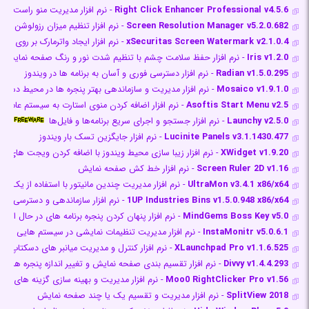
Right Click Enhancer Professional v4.5.6
- نرم افزار مدیریت منو راست کلی
Screen Resolution Manager v5.2.0.682
- نرم افزار تنظیم میزان رزولوشن و
xSecuritas Screen Watermark v2.1.0.4
- نرم افزار ایجاد واترمارک بر روی ص
Iris v1.2.0
- نرم افزار حفظ سلامت چشم با تنظیم شدت نور و رنگ صفحه نمایش
Radian v1.5.0.295
- نرم افزار دسترسی فوری و آسان به برنامه ها در ویندوز
Mosaico v1.9.1.0
- نرم افزار مدیریت و سازماندهی بهتر پنجره ها در محیط دسکت
Asoftis Start Menu v2.5
- نرم افزار اضافه کردن منوی استارت به سیستم عامل های 8 به
Launchy v2.5.0
- نرم افزار جستجو و اجرای سریع برنامه‌ها و فایل‌ها
Lucinite Panels v3.1.1430.477
- نرم افزار جایگزین تسک بار ویندوز
XWidget v1.9.20
- نرم افزار زیبا سازی محیط ویندوز با اضافه کردن ویجت های مت
Screen Ruler 2D v1.16
- نرم افزار خط کش صفحه نمایش
UltraMon v3.4.1 x86/x64
- نرم افزار مدیریت چندین مانیتور با استفاده از یک س
1UP Industries Bins v1.5.0.948 x86/x64
- نرم افزار سازماندهی و دسترسی آسا
MindGems Boss Key v5.0
- نرم افزار پنهان کردن پنجره برنامه های در حال اج
InstaMonitr v5.0.6.1
- نرم افزار مدیریت تنظیمات نمایشی در سیستم هایی با 
XLaunchpad Pro v1.1.6.525
- نرم افزار کنترل و مدیریت میانبر های دسکتاپ
Divvy v1.4.4.293
- نرم افزار تقسیم بندی صفحه نمایش و تغییر اندازه پنجره ها
Moo0 RightClicker Pro v1.56
- نرم افزار مدیریت و بهینه سازی گزینه های م
SplitView 2018
- نرم افزار مدیریت و تقسیم یک یا چند صفحه نمایش