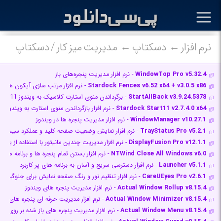
نرم افزار
دسکتاپ
مدیریت میز کار / دسکتاپ
WindowTop Pro v5.32.4
- نرم افزار مدیریت پنجره‌های باز
Stardock Fences v6.52 x64 + v3.0.5 x86
- نرم افزار مرتب سازی آیکون های
StartAllBack v3.9.24.5378
- برگرداندن منوی استارت کلاسیک به ویندوز 11
Stardock Start11 v2.7.4.0 x64
- نرم افزار بازگرداندن منوی استارت به ویندوز 11
WindowManager v10.27.1
- نرم افزار مدیریت پنجره ها در ویندوز
TrayStatus Pro v5.2.1
- نرم افزار نمایش وضعیت صفحه کلید و عملکرد سیستم
DisplayFusion Pro v12.1.1
- نرم افزار مدیریت چندین مانیتور با استفاده از یک
NTWind Close All Windows v6.0
- نرم افزار بستن تمام پنجره ها و برنامه های
Launcher v5.1.1
- نرم افزار دسترسی سریع و آسان به برنامه های پر کاربرد
CareUEyes Pro v2.6.1
- نرم افزار تنظیم نور و رنگ صفحه نمایش برای جلوگیری
Actual Window Rollup v8.15.4
- نرم افزار مدیریت پنجره های ویندوز
Actual Window Minimizer v8.15.4
- نرم افزار مدیریت حرفه ای پنجره های وین
Actual Window Menu v8.15.4
- نرم افزار مدیریت پنجره های باز شده بر روی د