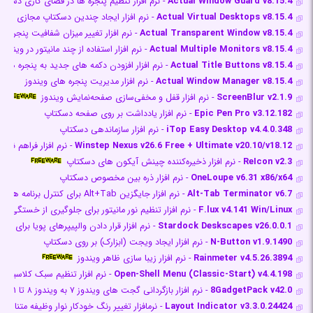
Actual Window Guard v8.15.4
- نرم افزار تنظیم پنجره ها در فضای کاری دسکتا
Actual Virtual Desktops v8.15.4
- نرم افزار ایجاد چندین دسکتاپ مجازی در وی
Actual Transparent Window v8.15.4
- نرم افزار تغییر میزان شفافیت پنجره ه
Actual Multiple Monitors v8.15.4
- نرم افزار استفاده از چند مانیتور در ویندوز
Actual Title Buttons v8.15.4
- نرم افزار افزودن دکمه های جدید به پنجره ها در
Actual Window Manager v8.15.4
- نرم افزار مدیریت پنجره های ویندوز
ScreenBlur v2.1.9
- نرم افزار قفل و مخفی‌سازی صفحه‌نمایش ویندوز
Epic Pen Pro v3.12.182
- نرم افزار یادداشت بر روی صفحه دسکتاپ
iTop Easy Desktop v4.4.0.348
- نرم افزار سازماندهی دسکتاپ
Winstep Nexus v26.6 Free + Ultimate v20.10/v18.12
- نرم افزار فراهم نمو
ReIcon v2.3
- نرم افزار ذخیره‌کننده چینش آیکون های دسکتاپ
OneLoupe v6.31 x86/x64
- نرم افزار ذره بین مخصوص دسکتاپ
Alt-Tab Terminator v6.7
- نرم افزار جایگزین Alt+Tab برای کنترل برنامه های در حال اجرا
F.lux v4.141 Win/Linux
- نرم افزار تنظیم نور مانیتور برای جلوگیری از خستگی 
Stardock Deskscapes v26.0.0.1
- نرم افزار قرار دادن والپیپرهای پویا برای دس
N-Button v1.9.1490
- نرم افزار ایجاد ویجت (ابزارک) بر روی دسکتاپ
Rainmeter v4.5.26.3894
- نرم افزار زیبا سازی ظاهر ویندوز
Open-Shell Menu (Classic-Start) v4.4.198
- نرم افزار تنظیم سبک کلاسیک 
8GadgetPack v42.0
- نرم افزار بازگردانی گجت های ویندوز ۷ به ویندوز ۸ تا ۱۱
Layout Indicator v3.3.0.24424
- نرم‎افزار تغییر رنگ خودکار نوار وظیفه متناسب با زبان نگارش