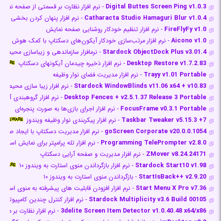
Digital Buttes Screen Ping v1.0.3
- نرم افزار نظارت بر قسمتی از صفحه نمای
Catharacta Studio Hamaguri Blur v1.0.4
- نرم افزار پنهان کردن بخشی از
FireFlyFy v1.0
- نرم افزار تنظیم خودکار روشنایی صفحه نمایش
Aicono v1.0
- نرم افزار مرتب‌سازی خودکار آیکون‌های دسکتاپ با کمک هوش مصن
Stardock ObjectDock Plus v3.01.4
- نرم‎افزار سازماندهی و زیباسازی محیط دسکتاپ
Desktop Restore v1.7.2.83
- نرم افزار ذخیره چیدمان آیکون‎های دسکتاپ
Trayy v1.01 Portable
- نرم افزار مدیریت فضای نوار وظیفه
Stardock WindowBlinds v11.06 x64 + v10.83
- نرم افزار زیبا سازی محیط وی
Desktop Fences + v2.5.1.37 Release 3 Portable
- نرم افزار گروه‎بندی آیکون‎ها در دسکتاپ
FocusFrame v0.3.1 Portable
- نرم افزار اجرای بازی‌ها به صورت پنجره‌ای
7+ Taskbar Tweaker v5.15.3
- نرم افزار پیکربندی نوار وظیفه ویندوز
goScreen Corporate v20.0.0.1054
- نرم افزار مدیریت دسکتاپ با ایجاد صفح
Programming TelePrompter v2.8.0
- نرم افزار تله پرامپتر برای نمایش اسک
ZMover v8.24.24171
- نرم افزار مدیریت و صفحه آرایی دسکتاپ
Stardock Start10 v1.98
- نرم افزار بازگرداندن منوی استارت به ویندوز ۱۰
StartIsBack++ v2.9.20
- بازگرداندن منوی استارت به ویندوز ۱۰
Start Menu X Pro v7.36
- نرم افزار افزودن قابلیت های پیشرفته به منوی استارت
Stardock Multiplicity v3.6 Build 00105
- نرم افزار کنترل چندین کامپیوتر ب
3delite Screen Item Detector v1.0.40.48 x64/x86
- نرم افزار نظارت بر م