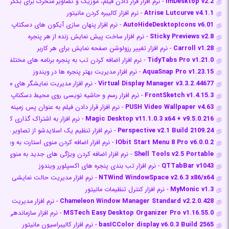
imDesktop v2.2
- نرم افزار قرار دادن فیلم، موزیک و تصاویر متحرک برای بکگراند
Atrise Lutcurve v4.1.1
- نرم افزار کالیبره کردن مانیتور
AutoHideDesktopIcons v6.01
- نرم افزار پنهان سازی آیکون های دسکتاپ در
Sticky Previews v2.8
- نرم افزار ساخت پیش نمایش زنده از هر پنجره
Carroll v1.28
- نرم افزار تغییر رزولوشن صفحه نمایش برای هر کاربر
TidyTabs Pro v1.21.0
- نرم افزار اضافه کردن تب به پنجره برنامه های مختلف
AquaSnap Pro v1.23.15
- نرم افزار مدیریت بهتر پنجره ها در ویندوز
Virtual Display Manager v3.3.2.44677
- نرم افزار مدیریت نمایشگر های مجاز
FrontSketch v1.4.15.3
- نرم افزار رسم و حاشیه نویسی روی محیط دسکتاپ و پنج
PUSH Video Wallpaper v4.63
- نرم افزار قرار دادن فیلم به عنوان پس زمینه دس
Magic Desktop v11.1.0.3 x64 + v9.5.0.216
- نرم افزار به اشتراک گذاری کامپیو
Perspective v2.1 Build 2109.24
- نرم افزار تنظیم یک اسلایدشو از تصاویر دل
IObit Start Menu 8 Pro v6.0.0.2
- نرم افزار اضافه کردن منوی استارت به ویندوز ۸ و ۰
Shell Tools v2.5 Portable
- نرم افزار اضافه کردن ویژگی های جدید به منوی را
QTTabBar v1043
- نرم افزار تب بندی پنجره های اکسپلورر ویندوز
NTWind WindowSpace v2.6.3 x86/x64
- نرم افزار مدیریت حالت نمایشی پنجر
MyMonic v1.3
- نرم افزار کنترل تنظیمات مانیتور
Chameleon Window Manager Standard v2.2.0.428
- نرم افزار مدیریت پنجر
MSTech Easy Desktop Organizer Pro v1.16.55.0
- نرم افزار سازماندهی 
basICColor display v6.0.3 Build 2565
- نرم افزار کالیبراسیون مانیتور