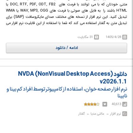
متنی خودتان که با می توانند با فرمت های DOC, RTF, PDF, ODT, FB2 یا
HTML باشند را به فایل های صوتی با فرمت های WAV, MP3, OGG یا WMA
تبدیل کنید. این نرم افزار از نسخه های مختلف صدای مایکروسافت (SAIP) برای
تبدیل متن به گفتار استفاده می کند که شما با استفاده از این قابلیت نرم افزار می
توانید سرعت صدا، گام صوت و حجم صدا را تغییر دهید. این نرم افزار یک لیست
دلخواه صدا دارد که شما برای بهبود تلفظ می توانید صدا را تغییر دهید. همچنین
1405/4/28
31 مگابایت
این نرم افزار قابلیت خواندن cantact ها از کلیپ برد ها را دارا است.
ادامه / دانلود
دانلود NVDA (NonVisual Desktop Access)
v2026.1.1
نرم افزار صفحه خوان، استفاده از کامپیوتر توسط افراد کم بینا و
نابینا
40,613
نرم افزار‎ ← ‏ مالتی مدیا‎ ← ‏ گفتار