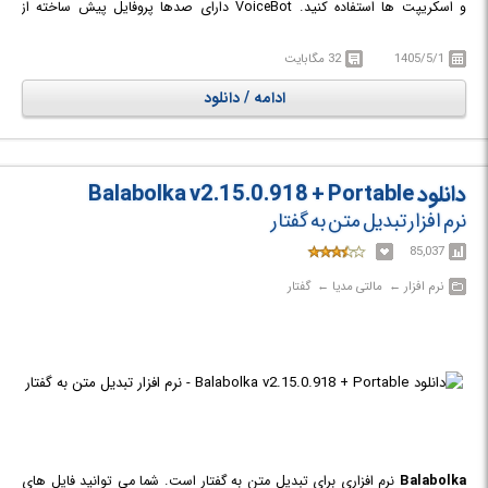
و اسکریپت ها استفاده کنید. VoiceBot دارای صدها پروفایل پیش ساخته از
فرمان های صوتی برای انجام انواع بازی ها است. همچنین می توانید برای بازی
های دلخواه خود مجموعه ای از فرمان ها را تنظیم کرده و حتی آن ها را با دیگرا
1405/5/1
32 مگابایت
ن به اشتراک بگذارید.
ادامه / دانلود
دانلود Balabolka v2.15.0.918 + Portable
نرم افزار تبدیل متن به گفتار
85,037
نرم افزار‎ ← ‏ مالتی مدیا‎ ← ‏ گفتار
Balabolka
نرم افزاری برای تبدیل متن به گفتار است. شما می توانید فایل های