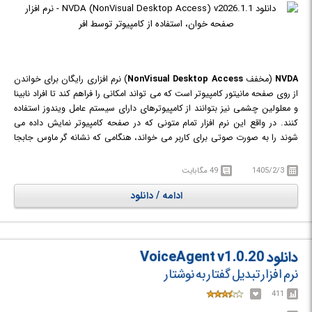
NVDA
(مخفف
NonVisual Desktop Access
) نرم افزاری رایگان برای خواندن
از روی صفحه مانیتور کامپیوتر است که می تواند امکانی را فراهم کند تا افراد نابینا
و معلولین چشمی نیز بتوانند از کامپیوترهای دارای سیستم عامل ویندوز استفاده
کنند. در واقع این نرم افزار تمام متونی که در صفحه کامپیوتر نمایش داده می
شوند را به صورت صوتی برای کاربر می خواند، هنگامی که نشانه گر ماوس جابجا
می‌شود، متن موجود در آن ناحیه خوانده می‌شود. در صورتی که کاربر دارای
صفحه نمایش بریل (braille display) برای استفاده از کامپیوتر داشته باشد، یکی
1405/2/3
49 مگابایت
از قابلیت های نرم افزار، امکان تبدیل متن به بریل (braille) خواهد بود. این نرم
ادامه / دانلود
افزار می تواند امکان تحصیل و کار با کامپیوترهای معمولی را برای کاربران نابینا
میسر کند تا آن ها نیز بتوانند به شبکه های اجتماعی، خرید های آنلاین، انجام
امور بانکی اینترنتی و ... بپردازند.
دانلود VoiceAgent v1.0.20
نرم افزار تبدیل گفتار به نوشتار
411