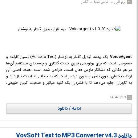
نرم افزار‎ ← ‏ مالتی مدیا‎ ← ‏ گفتار
VoiceAgent
یک برنامه تبدیل گفتار به نوشتار (Voice-to-Text) بسیار کارآمد و
خصوصی است که برای رونویسی فوری کلمات گفتاری و چسباندن مستقیم آن‌ها
در هر مکانی که نشانگر ماوس فعال است، طراحی شده است. هدف اصلی آن
ارائه دیکته‌ای بدون نقص و بدون دردسر است که به حداقل تنظیمات نیاز دارد و
به کاربران اجازه می‌دهد تا با فشردن یک کلید میانبر و صحبت کردن طبیعی،
رونویسی را فعال کنند. ویژگی متمایز اصلی VoiceAgent تعهد آن به حریم
خصوصی و امنیت کاربر است: این برنامه ۱۰۰٪ به صورت محلی روی دستگاه اجرا
1404/9/19
می‌شود، به این معنی که نیازی به اتصال به اینترنت نیست و تمام پردازش‌ها
ادامه / دانلود
کاملاً خارج از فضای ابری انجام می‌شود. این معماری آن را به یک راه‌حل ایده‌آل و
آماده برای شرکت‌ها تبدیل می‌کند که علاوه بر دیکته استاندارد، شامل "حالت‌های
هوشمند" (Smart Modes) پیشرفته برای کارهایی مانند دیکته کد، خلاصه‌سازی و
ترجمه است و در عین حال سفارشی‌سازی عمیق را از طریق یک ویرایشگر داخلی
دانلود VovSoft Text to MP3 Converter v4.3
ارائه می‌دهد.