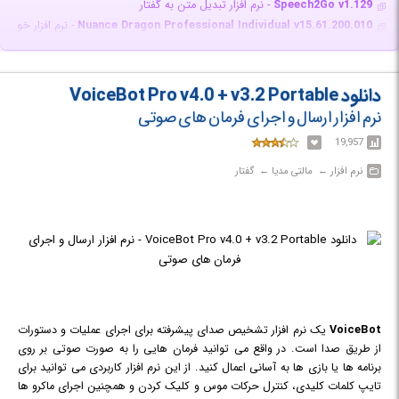
Speech2Go v1.129
- نرم افزار تبدیل متن به گفتار
Nuance Dragon Professional Individual v15.61.200.010
- نرم افزار خودکا
NaturalReader v16.1.2 Professional
- نرم افزار تبدیل متن به گفتار
NextUp Talker v1.0.48
- نرم افزار تبدیل متن به کلام برای افراد دارای ناتوانی ه
Nuance Dragon Professiona v15.30.000.141
- نرم افزار خودکار سازی فعالیت
دانلود VoiceBot Pro v4.0 + v3.2 Portable
directINNOVATION MWS Reader v5.7
- نرم افزار تبدیل متن به صدا
نرم افزار ارسال و اجرای فرمان های صوتی
Dictation Pro v1.07
- نرم افزار تبدیل گفتار به نوشتار
19,957
sion CrazyTalk Pipeline v8.13.3615.1 + Resource Pack + Bonus Pack
CIT Reader v7.0
- نرم افزار تبدیل متن به گفتار
نرم افزار‎ ← ‏ مالتی مدیا‎ ← ‏ گفتار
IVONA Text to Speech Reader v1.0.16 + All Languages
- نرم افزار تبدیل 
Nuance Dragon NaturallySpeaking Premium v13.00.000.071
- نرم افزار 
2nd Speech Center v4.15.10.120
- نرم افزار تبدیل متن به گفتار
ParsKhan v1.1
- نرم افزار پارس‌ خوان، خواننده متون فارسی
TxtReaderXpress v4.3.4178
- نرم افزار خواندن متن تایپ شده و نوشتن گفته 
CrazyTalk v5 Pro
- نرم افزار خلق تصاویر سخنگوی سه بعدی
VoiceBot
یک نرم افزار تشخیص صدای پیشرفته برای اجرای عملیات و دستورات
از طریق صدا است. در واقع می توانید فرمان هایی را به صورت صوتی بر روی
برنامه ها یا بازی ها به آسانی اعمال کنید. از این نرم افزار کاربردی می توانید برای
تایپ کلمات کلیدی، کنترل حرکات موس و کلیک کردن و همچنین اجرای ماکرو ها