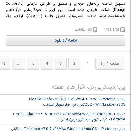
تسهیل ساخت ارائه‌های حرفه‌ای و منطبق بر طراحی سازمانی (Corporate
Design) شرکت طراحی شده است. این ابزار با خودکارسازی فرآیندهای
خسته‌کننده مانند ساخت اسلایدهای دستور جلسه (Agenda)، ارائه‌ی یک
کتابخانه‌ی جامع از اسلایدها و المان‌ها، و کنترل یکپارچگی طراحی، به کاربران
اجازه می‌دهد ارائه‌هایی سریع‌تر، دقیق‌تر و بصری‌تر بسازند. این افزونه با امکاناتی
1405/3/26
123 مگابایت
مانند نقشه‌های قابل ویرایش و نمودارهای تعاملی، سطح جدیدی از حرفه‌ای‌گری
ادامه / دانلود
را به پاورپوینت اضافه می‌کند.
1
صفحه 1 از 8
2
3
4
5
...
8
پربازدیدترین نرم افزار های هفته
دانلود Mozilla Firefox v153.0.1 x86/x64 + Farsi + Portable
Win/Linux/macOS - فایرفاکس، نرم افزار مرورگر اینترنت
دانلود Google Chrome v151.0.7922.72 x86/x64 Win/Linux/macOS +
Portable - گوگل کروم، نرم افزار مرورگر اینترنت
دانلود Telegram v7.0.7 x86/x64 Win/Linux/macOS + Portable - تلگرام،