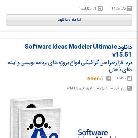
استفاده کنید. همچنین این ابزار قادر است متون شما را که در برنامه های مختلف
نوشته اید را و یا فایل های HTML را اجرا کرده و به صورت کتاب الکترونیکی با
1405/5/5
71 مگابایت
هر پسوندی که مایل باشید خروجی بگیرید.
ادامه / دانلود
دانلود Software Ideas Modeler Ultimate
v15.51
نرم افزار طراحی گرافیکی انواع پروژه های برنامه نویسی و ایده
های ذهنی
37,496
نرم افزار‎ ← ‏ اداری‎ ← ‏ مدیریت پروژه | ارائه