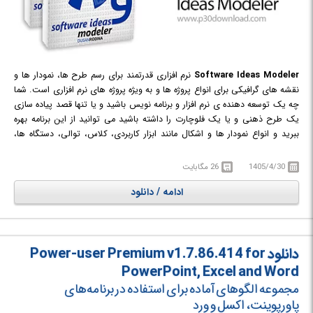
Software Ideas Modeler
نرم افزاری قدرتمند برای رسم طرح ها، نمودار ها و
نقشه های گرافیکی برای انواع پروژه ها و به ویژه پروژه های نرم افزاری است. شما
چه یک توسعه دهنده ی نرم افزار و برنامه نویس باشید و یا تنها قصد پیاده سازی
یک طرح ذهنی و یا یک فلوچارت را داشته باشید می توانید از این برنامه بهره
ببرید و انواع نمودار ها و اشکال مانند ابزار کاربردی، کلاس، توالی، دستگاه ها،
روابط نهادی، جریان داده ها، رابط کاربری و ... را برای رسم طرح نرم افزار و یا
پروژه ی خود به کار بگیرید.
1405/4/30
26 مگابایت
ادامه / دانلود
دانلود Power-user Premium v1.7.86.414 for
PowerPoint, Excel and Word
مجموعه الگوهای آماده برای استفاده در برنامه‌های
پاورپوینت، اکسل و ورد