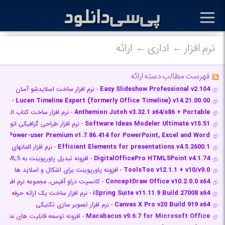
نرم افزار
اداری
ارائه
فهرست مطالب دسته ارائه
Easy Slideshow Professional v2.104
- نرم افزار ساخت اسلایدشو آسان
Lucen Timeline Expert (formerly Office Timeline) v14.21.00.00
- افزو
Anthemion Jutoh v3.32.1 x64/x86 + Portable
- نرم افزار ساخت کتاب الکترو
Software Ideas Modeler Ultimate v15.51
- نرم افزار طراحی گرافیکی انواع پ
Power-user Premium v1.7.86.414 for PowerPoint, Excel and Word
- مج
Efficient Elements for presentations v4.5.2600.1
- نرم افزار المان‎های موثر برای ارائه
DigitalOfficePro HTML5Point v4.1.74
- افزونه تبدیل پاورپوینت به HTML5
ToolsToo v12.1.1 + v10/v9.0
- افزونه پاورپوینت برای اشکال و اسلاید ها
ConceptDraw Office v10.2.0.0 x64
- کانسپت دراو آفیس، مجموعه نرم افزاری 
iSpring Suite v11.11.9 Build 27008 x64
- نرم افزار ساخت یک ارائه حرفه ای د
Canvas X Pro v20 Build 919 x64
- نرم افزار تصویر سازی تکنیکی
Macabacus v9.6.7 for Microsoft Office
- افزونه توسعه قابلیت های متنوع