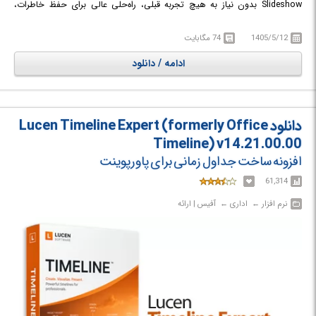
Slideshow بدون نیاز به هیچ تجربه قبلی، راه‌حلی عالی برای حفظ خاطرات،
ساخت ارائه‌های حرفه‌ای، محتوای شبکه‌های اجتماعی یا مناسبت‌های خاص
است.
1405/5/12
74 مگابایت
ادامه / دانلود
دانلود Lucen Timeline Expert (formerly Office
Timeline) v14.21.00.00
افزونه ساخت جداول زمانی برای پاورپوینت
61,314
نرم افزار‎ ← ‏ اداری‎ ← ‏ آفیس | ارائه