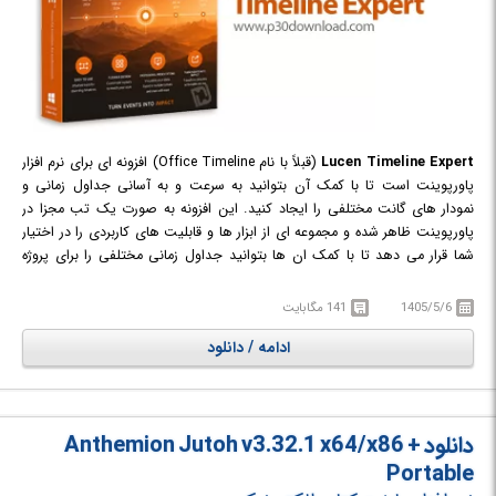
Lucen Timeline Expert
(قبلاً با نام Office Timeline) افزونه ای برای نرم افزار
پاورپوینت است تا با کمک آن بتوانید به سرعت و به آسانی جداول زمانی و
نمودار های گانت مختلفی را ایجاد کنید. این افزونه به صورت یک تب مجزا در
پاورپوینت ظاهر شده و مجموعه ای از ابزار ها و قابلیت های کاربردی را در اختیار
شما قرار می دهد تا با کمک ان ها بتوانید جداول زمانی مختلفی را برای پروژه
های تجاری، آموزشی و ... ایجاد کنید. افزونه Lucen Timeline Expert به شما
اجازه می دهد از میان قالب ها و نمونه های موجود تایم لاین های خود را ایجاد
1405/5/6
141 مگابایت
کنید یا با کمک ابزار های موجود متناسب با نیاز خود جداول و نمودار های زمانی
ادامه / دانلود
دلخواهی را ایجاد کنید. Metro', 'Modern', 'Gantt' و 'Phases مهم ترین جداول
زمانی پیش فرض موجودی هستند که می توانید یکی از آن ها را انتخاب کرده و
براساس نیاز خود تغییرات لازم را بر روی آن ها اعمال کنید.
دانلود Anthemion Jutoh v3.32.1 x64/x86 +
Portable