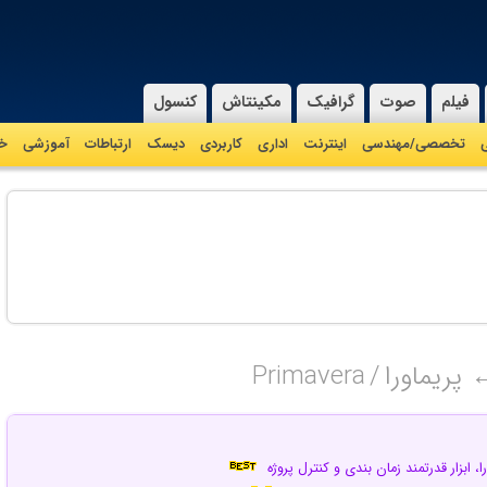
فیلم
صوت
گرافیک
مکینتاش
کنسول
ی
تخصصی/مهندسی
اینترنت
اداری
کاربردی
دیسک
ارتباطات
آموزشی
خا
پریماورا / Primavera
ورا، ابزار قدرتمند زمان بندی و کنترل پروژه