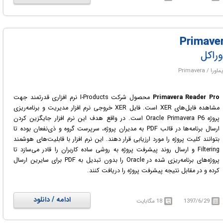
این نرم افزار در رشته مدیریت صنعتی و مهندسی صنایع استفاده زیادی می شود.
وراکل
Primavera Reader Pro
محصول شرکت I-Products نرم افزاری قدرتمند جهت
مشاهده فایل‌های XER است. فایل XER خروجی نرم افزار مدیریت و برنامه‌ریزی
پروژه Oracle Primavera P6 است. در واقع هدف این نرم افزار جایگزین کردن
ارسال برنامه‌ها در قالب PDF به مدیران پروژه، سرپرست گروه و ذی‌نفعان بوده تا
بتوانند کلیت پروژه را مورد ارزیابی قرار دهند. این نرم افزار با قابلیت‌های هوشمند
Filtering و ارسال روند پیشرفت پروژه به روشی ساده کاربران را قادر می‌سازد تا
پروژه‌های برنامه‌ریزی شده در Oracle را بدون تبدیل به PDF برای سایرین ارسال
کرده و در مقابل نتیجه پیشرفت پروژه را دریافت کنند.
ادامه / دانلود
1397/6/29
18 مگابایت