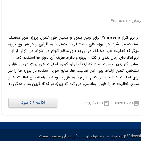
از نرم افزار
Primavera
برای زمان بندی و همین طور کنترل پروژه های مختلف
استفاده می شود. در پروژه های ساختمانی، صنعتی، نرم افزاری و در هر نوع پروژه
دیگر که فعالیت های مختلف در آن به طور منظم انجام می شوند می توان از این
نرم افزار برای زمان بندی و کنترل پروژه و براورد هزینه آن پروژه ها استفاده کرد.
اساس کار بدین صورت است که ابتدا با وارد کردن فعالیت های پروژه در نرم افزار و
مشخص کردن ارتباط بین این فعالیت ها، منابع مورد استفاده در پروژه ها را نیز
روی فعالیت ها اعمال می کنیم. سپس نرم افزار با توجه به رابطه بین فعالیت ها و
منابع، فعالیت ها را طوری زمانبندی می کند که پروژه در کوتاه ترین زمان ممکن به
اتمام برسد. همچنین اگر هزینه استفاده از منابع را نیز به نرم افزار بدهیم براورد کلی
هزینه پروژه را نیز خواهیم داشت. قابل ذکر است که این نرم افزار مشخص می کند
ادامه / دانلود
1389/10/23
618 مگابایت
که تک تک فعالیت ها در چه زمانی باید شروع شوند و در چه زمانی خاتمه یابند. از
این نرم افزار در رشته مدیریت صنعتی و مهندسی صنایع استفاده زیادی می شود.