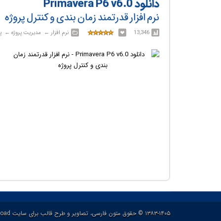
دانلود Primavera P6 v6.0
نرم افزار قدرتمند زمان بندی و کنترل پروژه
13,346
نرم افزار‎ ← ‏ مدیریت پروژه‎ ← ‏ پریماورا / Primavera
۱۳۸۳-۱۴۰۵ © حقوق متون فارسی، تصاویر و طرح قالب برای سایت p30download و حقوق سایر محتوا برای پدیدآورنده آن محفوظ هست.