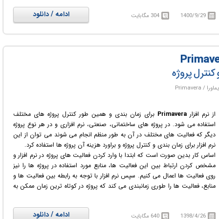
هزینه پروژه را نیز خواهیم داشت. قابل ذکر است که این نرم افزار مشخص می کند
ادامه / دانلود
1400/9/29
304 مگابایت
که تک تک فعالیت ها در چه زمانی باید شروع شوند و در چه زمانی خاتمه یابند. از
این نرم افزار در رشته مدیریت صنعتی و مهندسی صنایع استفاده زیادی می شود.
و کنترل پروژه
از نرم افزار
Primavera
برای زمان بندی و همین طور کنترل پروژه های مختلف
استفاده می شود. در پروژه های ساختمانی، صنعتی، نرم افزاری و در هر نوع پروژه
دیگر که فعالیت های مختلف در آن به طور منظم انجام می شوند می توان از این
نرم افزار برای زمان بندی و کنترل پروژه و براورد هزینه آن پروژه ها استفاده کرد.
اساس کار بدین صورت است که ابتدا با وارد کردن فعالیت های پروژه در نرم افزار و
مشخص کردن ارتباط بین این فعالیت ها، منابع مورد استفاده در پروژه ها را نیز
روی فعالیت ها اعمال می کنیم. سپس نرم افزار با توجه به رابطه بین فعالیت ها و
منابع، فعالیت ها را طوری زمانبندی می کند که پروژه در کوتاه ترین زمان ممکن به
اتمام برسد. همچنین اگر هزینه استفاده از منابع را نیز به نرم افزار بدهیم براورد کلی
هزینه پروژه را نیز خواهیم داشت. قابل ذکر است که این نرم افزار مشخص می کند
ادامه / دانلود
1398/4/26
640 مگابایت
که تک تک فعالیت ها در چه زمانی باید شروع شوند و در چه زمانی خاتمه یابند. از