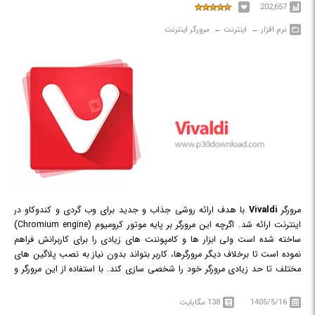
202,657
نرم افزار‎ ← ‏ اینترنت‎ ← ‏ مرورگر اینترنت
مرورگر
Vivaldi
با هدف ارائه روشی جذاب و جدید برای وب گردی و کندوکاو در
اینترنت ارائه شد. اگرچه این مرورگر بر پایه موتور کرومیوم (Chromium engine)
ساخته شده است ولی ابزار ها و کامپوننت های زیادی را برای کاربرانش فراهم
نموده است تا برخلاف دیگر مرورگرها، کاربر بتواند بدون نیاز به نصب پلاگین های
مختلف تا حد زیادی مرورگر خود را شخصی سازی کند. با استفاده از این مرورگر و
ظاهر جذاب و رابط کاربری قابل تنظیم آن می توانید وب گردی متفاوتی را تجربه
کنید. یکی از ویژگی های جالب توجه این مرورگر تغییر رنگ خودکار هریک از تب
1405/5/16
138 مگابایت
های باز شده و نمایش تصویر کوچکی از محتویات تب هنگام قرار گیری نشانه گر