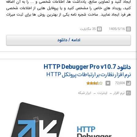
ایجاد کنید و تصاویر، منابع، یادداشت ها، اطلاعات شخصی و ... را به آن اضافه
کنید، رویداد های خاص را مشخص کنید و یا پروفایل هایی از اطلاعات شخصی
هر فرد ایجاد نمایید. ساخت شجره نامه یکی از بهترین روش ها برای ثبت میراث
خانوادگیست که امروزه افراد زیادی علاقمند به جمع آوری و نگهداری اطلاعات
نسل و خانواده خود و نمایش آن ها در قالب نمودار های مختلف درختی می
1405/5/16
35 مگابایت
باشند. Ahnenblatt در کنار یک رابط کاربری ساده، هم برای افراد مبتدی و تازه کار و
ادامه / دانلود
هم برای افراد با تجربه تر، می تواند ابزاری مناسب و کامل باشد.
دانلود HTTP Debugger Pro v10.7
نرم افزار نظارت بر ارتباطات پروتکل HTTP
72,604
نرم افزار‎ ← ‏ اینترنت‎ ← ‏ ابزار شبکه