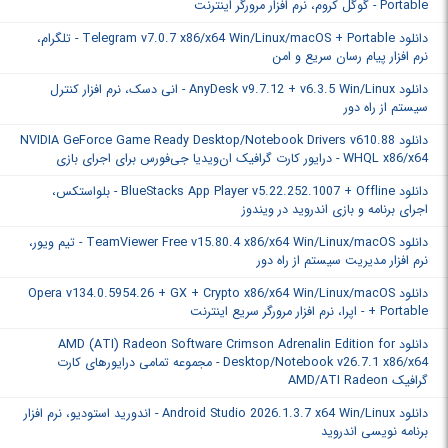
Portable - گوگل کروم، نرم افزار مرورگر اینترنت
دانلود Telegram v7.0.7 x86/x64 Win/Linux/macOS + Portable - تلگرام،
نرم افزار پیام رسان سریع و امن
دانلود AnyDesk v9.7.12 + v6.3.5 Win/Linux - انی دسک، نرم افزار کنترل
سیستم از راه دور
دانلود NVIDIA GeForce Game Ready Desktop/Notebook Drivers v610.88
WHQL x86/x64 - درایور کارت گرافیک ان‌ویدیا جی‌فورس برای اجرای بازی
دانلود BlueStacks App Player v5.22.252.1007 + Offline - بلواستکس،
اجرای برنامه‌ و بازی‌ اندروید در ویندوز
دانلود TeamViewer Free v15.80.4 x86/x64 Win/Linux/macOS - تیم ویور،
نرم افزار مدیریت سیستم از راه دور
دانلود Opera v134.0.5954.26 + GX + Crypto x86/x64 Win/Linux/macOS
+ Portable - اپرا، نرم افزار مرورگر سریع اینترنت
دانلود AMD (ATI) Radeon Software Crimson Adrenalin Edition for
Desktop/Notebook v26.7.1 x86/x64 - مجموعه تمامی درایورهای کارت
گرافیک‌ AMD/ATI Radeon
دانلود Android Studio 2026.1.3.7 x64 Win/Linux - اندورید استودیو، نرم افزار
برنامه نویسی اندروید