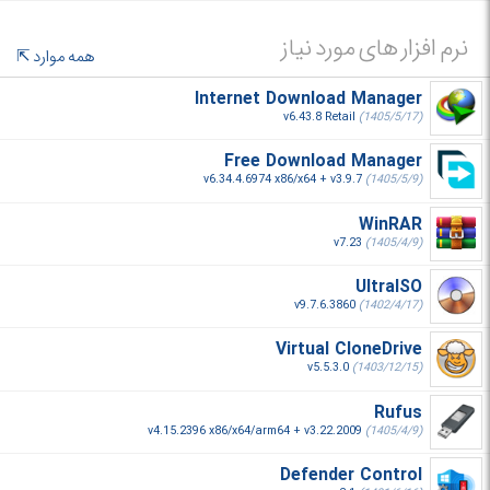
نرم افزار های مورد نیاز
همه موارد
Internet Download Manager
v6.43.8 Retail
(1405/5/17)
Free Download Manager
v6.34.4.6974 x86/x64 + v3.9.7
(1405/5/9)
WinRAR
v7.23
(1405/4/9)
UltraISO
v9.7.6.3860
(1402/4/17)
Virtual CloneDrive
v5.5.3.0
(1403/12/15)
Rufus
v4.15.2396 x86/x64/arm64 + v3.22.2009
(1405/4/9)
Defender Control