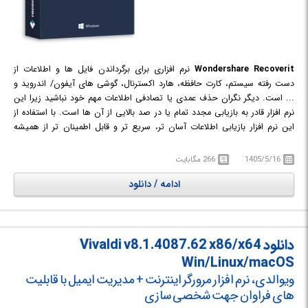
Wondershare Recoverit
نرم افزاری برای برگرداندن فایل ها و اطلاعات از
دست رفته سیستم، کارت حافظه، هارد اکسترنال، گوشی های آیفون/ اندروید و
... است. دیگر نگران حذف عمدی یا تصادفی اطلاعات مهم خود نباشید زیرا این
نرم افزار قادر به بازیابی مجدد تمام یا در صد بالایی از آن ها است. با استفاده از
این نرم افزار بازیابی اطلاعات آسان تر، سریع تر و قابل اطمینان تر از همیشه
است. برای بازیابی اطلاعات تنها کافیست مسیر مورد نظر خود بر روی سیستم،
هارد اکسترنال یا ... را انتخاب کنید و برای بازگرداندن داده ها روی "Start" کلیک
1405/5/16
266 مگابایت
کنید. سپس نرم افزار برای شناسایی داده های از دست رفته، به طور کامل دستگاه
ادامه / دانلود
یا رایانه را اسکن می کند و در نهایت پیش نمایشی از فایل های شناسایی شده به
شما نمایش داده می‌شود تا موارد موردنظر را انتخاب، بازیابی و ذخیره کنید.
دانلود Vivaldi v8.1.4087.62 x86/x64
Win/Linux/macOS
ویوالدی، نرم افزار مرورگر اینترنت + مدیریت ایمیل با قابلیت
های فراوان جهت شخصی سازی