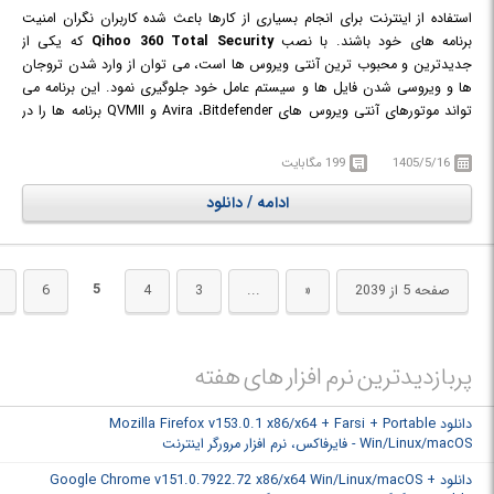
استفاده از اینترنت برای انجام بسیاری از کارها باعث شده کاربران نگران امنیت
برنامه های خود باشند. با نصب
Qihoo 360 Total Security
که یکی از
جدیدترین و محبوب ترین آنتی ویروس ها است، می توان از وارد شدن تروجان
ها و ویروسی شدن فایل ها و سیستم عامل خود جلوگیری نمود. این برنامه می
تواند موتورهای آنتی ویروس های Avira ،Bitdefender و QVMII برنامه ها را در
کنار تکنولوژی آنلاین Cloud امنیت سازی کند. همچنین Cloud 360 به صورت
Real-Time از آخرین به روز رسانی ها پشتیبانی می کند. میزان مصرف این نرم
1405/5/16
199 مگابایت
افزار از CPU و RAM متناسب با عملکرد آن بوده و باعث کند شدن سرعت سیستم
ادامه / دانلود
نمی‌شود و با حذف فایل‌های غیر ضروری باعث افزایش عملکرد سیستم می‌شود،
محیط کاربری این نرم افزار بسیار ساده و کاربرپسند است.
5
صفحه 5 از 2039
«
...
3
4
6
پربازدیدترین نرم افزار های هفته
دانلود Mozilla Firefox v153.0.1 x86/x64 + Farsi + Portable
Win/Linux/macOS - فایرفاکس، نرم افزار مرورگر اینترنت
دانلود Google Chrome v151.0.7922.72 x86/x64 Win/Linux/macOS +