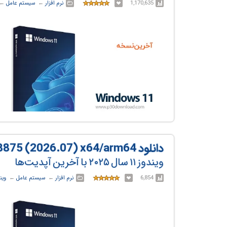
1,170,635
نرم افزار
← ‏
سیستم عامل
← 
دانلود Windows 11 25H2 Build 26200.8875 (2026.07) x64/arm64
ویندوز ۱۱ سال ۲۰۲۵ با آخرین آپدیت‌ها
6,854
نرم افزار
← ‏
سیستم عامل
← ‏
وین