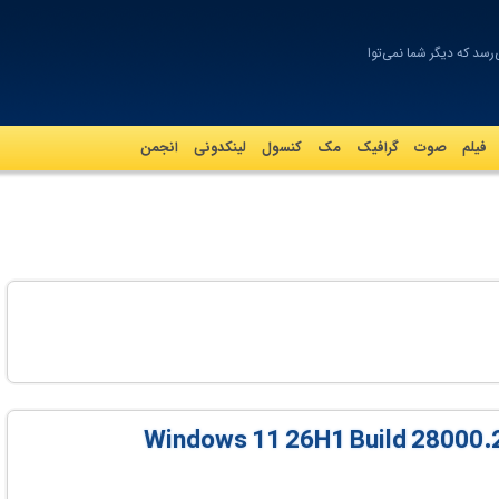
‌رسد که دیگر شما نمی‌توانید _
فیلم
صوت
گرافيک
مک
کنسول
لینکدونی
انجمن