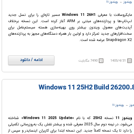
‏
ویندوز
← ‏
ویندوز ۱۱
مایکروسافت با معرفی
Windows 11 26H1
مسیر تازه‌ای را برای نسل جدید
لپ‌تاپ‌ها و پردازنده‌های مبتنی بر ARM آغاز کرده است. این نسخه برخلاف
آپدیت‌های معمول ویندوز، بیشتر روی بهینه‌سازی هسته سیستم‌عامل برای
سخت‌افزارهای جدید تمرکز دارد و اولین بار همراه دستگاه‌های مجهز به پردازنده‌های
Snapdragon X2 عرضه شده است.
ویندوز 11 نسخه 26H1 علاوه بر حفظ تمامی قابلیت‌های موجود در نسخه 25H2،
بهبودهای مهمی در زمینه مصرف انرژی، مدیریت هوش مصنوعی، عملکرد سیستم و
ادامه / دانلود
1405/4/31
7490 مگابایت
پایداری کلی ویندوز ارائه می‌دهد. مایکروسافت این نسخه را پایه‌ای برای نسل
آینده رایانه‌های Copilot+ و سیستم‌های مبتنی بر پردازش هوش مصنوعی معرفی
کرده است.
دوز
← ‏
ویندوز ۱۱
ویندوز 11
نسخه
25H2
که با نام «
Windows 11 2025 Update
» شناخته
می‌شود، در نیمه دوم سال 2025 معرفی شده و بیشتر نقش یک به‌روزرسانی تکمیلی
را دارد تا یک نسخه کاملاً جدید. این نسخه ابتدا برای کاربران اینسایدر و سپس از