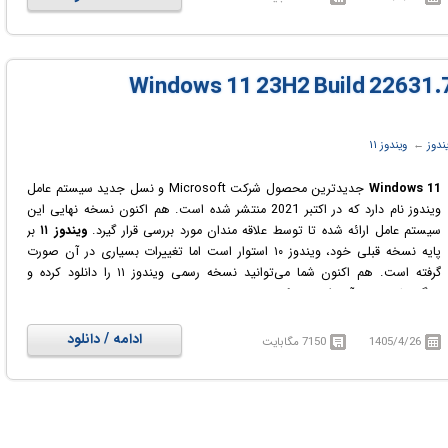
هوش مصنوعی و پردازش محلی (On-Device AI) طراحی شده است.
در ویندوز 11 نسخه 24H2 امکانات جدید زیادی معرفی شد؛ از جمله قابلیت‌های
هوش مصنوعی پسربنایی در Copilot، زیرنویس زنده ترجمه‌شونده برای ویدئو و
تماس، فیلترهای هوشمند تصویر و صدا در Windows Studio، بهبودهای بزرگ در
Photos و Paint برای ساخت تصویر با AI، پشتیبانی از Wi-Fi 7، بهبود چاپ و
پرینت بدون نیاز به درایورهای قدیمی، امنیت تقویت‌شده SMB و افزایش امکانات
ندوز
← ‏
ویندوز ۱۱
رمزگذاری داده‌های شخصی. علاوه بر این، مصرف انرژی بهتر، اضافه‌شدن Energy
Saver، بهبود Taskbar و File Explorer (حتی پشتیبانی از ساخت فایل 7z و
Windows 11
جدیدترین محصول شرکت Microsoft و نسل جدید سیستم عامل
TAR) از تغییرات مهم این نسخه هستند. به همین دلیل، 24H2 را می‌توان نقطه
ویندوز نام دارد که در اکتبر 2021 منتشر شده است. هم اکنون نسخه نهایی این
عطف مهمی در مسیر تحول ویندوز 11 دانست.
سیستم عامل ارائه شده تا توسط علاقه مندان مورد بررسی قرار گیرد.
ویندوز ۱۱
بر
پایه نسخه قبلی خود، ویندوز ۱۰ استوار است اما تغییرات بسیاری در آن صورت
گرفته است. هم اکنون شما می‌توانید نسخه رسمی ویندوز ۱۱ را دانلود کرده و
ویژگی‌های جدید آن را بررسی کنید.
ادامه / دانلود
1405/4/26
7150 مگابایت