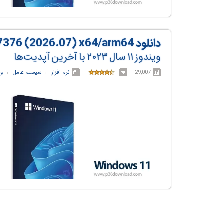
دانلود Windows 11 23H2 Build 22631.7376 (2026.07) x64/arm64
ویندوز ۱۱ سال ۲۰۲۳ با آخرین آپدیت‌ها
29,007
نرم افزار
← ‏
سیستم عامل
← ‏
وی