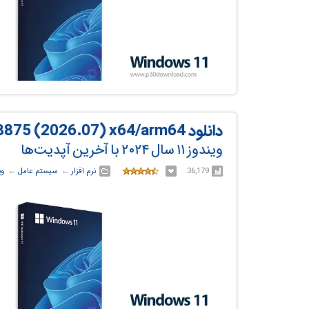
دانلود Windows 11 24H2 Build 26100.8875 (2026.07) x64/arm64
ویندوز ۱۱ سال ۲۰۲۴ با آخرین آپدیت‌ها
36,179
نرم افزار
← ‏
سیستم عامل
← ‏
وی