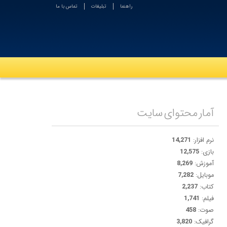
راهنما
تبلیغات
تماس با ما
آمار محتوای سایت
نرم افزار:
14,271
بازی:
12,575
آموزش:
8,269
موبایل:
7,282
کتاب:
2,237
فیلم:
1,741
صوت:
458
گرافیک:
3,820