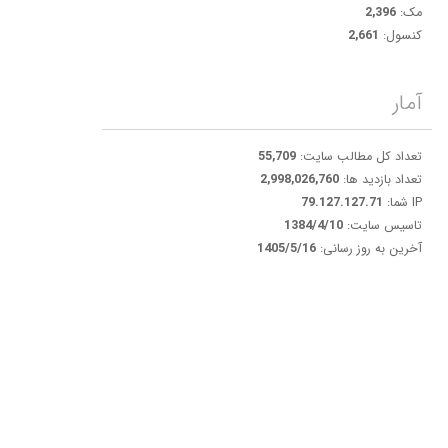
مک:
2,396
کنسول:
2,661
آمار
تعداد کل مطالب سایت:
55,709
تعداد بازدید ها:
2,998,026,760
IP شما:
79.127.127.71
تاسیس سایت:
1384/4/10
آخرین به روز رسانی:
1405/5/16