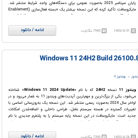
پایان سپتامبر 2025 به‌صورت عمومی برای دستگاه‌های واجد شرایط منتشر شد.
مایکروسافت تأکید کرده که این نسخه بیشتر یک «بسته فعال‌سازی (Enablement
Package)» است؛ یعنی بیشتر فایل‌های آن در سیستم‌هایی که نسخه 24H2 دارند
از قبل وجود دارد و تنها با یک ری‌استارت ویژگی‌های تازه فعال می‌شود. بنابراین
فرآیند نصب آن بسیار سبک و سریع‌تر از آپدیت‌های بزرگ قبلی است.
ادامه / دانلود
1405/4/31
7940 مگابایت
ویندوز 11 25H2 از نظر ظاهری و امکانات تفاوت بزرگی با
ویندوز 11 24H2
ندارد و
مایکروسافت بخش اعظم تغییرات را در پشت صحنه انجام داده است. از جمله،
تقویت امنیت در چرخه توسعه نرم‌افزار، بهینه‌سازی برای جلوگیری از
آسیب‌پذیری‌ها، و فعال شدن برخی قابلیت‌های غیرفعال باقی‌مانده از نسخه قبلی.
همچنین پشتیبانی نسخه Pro پس از 25H2 به مدت 24 ماه و نسخه‌های
Enterprise و Education تا 36 ماه ادامه خواهد داشت، که این نسخه را به یک
ندوز
← ‏
ویندوز ۱۱
آپدیت با ماهیت پایدار و سازمانی تبدیل می‌کند.
ویندوز 11
نسخه
24H2
که با نام «
Windows 11 2024 Update
» شناخته
می‌شود، یکی از بزرگ‌ترین و مهم‌ترین آپدیت‌های ویندوز 11 به شمار می‌رود و در
اواخر سال 2024 به‌صورت رسمی منتشر شد. این نسخه یک به‌روزرسانی اساسی با
تغییرات گسترده در هسته سیستم عامل، طراحی داخلی و اضافه‌شدن امکانات
جدید است. مایکروسافت در این نسخه پایه سیستم را به پلتفرم جدیدی با نام
Germanium منتقل کرد تا عملکرد، امنیت، بهره‌وری انرژی و زیرساخت سیستم برای
قابلیت‌های آینده بهبود یابد. بسیاری از قابلیت‌های این نسخه ابتدا برای
کامپیوترهای جدید Copilot+ ارائه شدند، چون بخش مهمی از تجربه 24H2 بر پایه
ادامه / دانلود
1405/4/26
7390 مگابایت