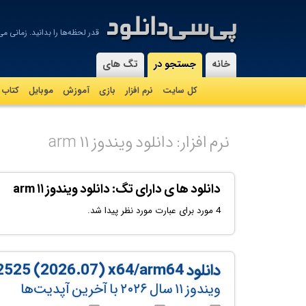
قدر لحظه‌ها را بدانيد. زمانی می
-
خانه
جستجو در
تگ های
کل سایت
نرم افزار
بازی
آموزش
موبايل
کتاب
نرم افزار: دانلود ویندوز ۱۱ arm
دانلود ها ی دارای تگ: دانلود ویندوز ۱۱ arm
4 مورد برای عبارت مورد نظر پیدا شد.
دانلود Windows 11 26H1 Build 28000.2525 (2026.07) x64/arm64
ویندوز ۱۱ سال ۲۰۲۶ با آخرین آپدیت‌ها