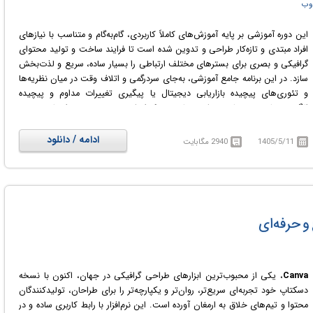
 وب
این دوره آموزشی بر پایه آموزش‌های کاملاً کاربردی، گام‌به‌گام و متناسب با نیازهای
افراد مبتدی و تازه‌کار طراحی و تدوین شده است تا فرایند ساخت و تولید محتوای
گرافیکی و بصری برای بسترهای مختلف ارتباطی را بسیار ساده، سریع و لذت‌بخش
سازد. در این برنامه جامع آموزشی، به‌جای سردرگمی و اتلاف وقت در میان نظریه‌ها
و تئوری‌های پیچیده بازاریابی دیجیتال یا پیگیری تغییرات مداوم و پیچیده
الگوریتم‌های منصه‌های مختلف مجازی، تمرکز اصلی، عمیق و ویژه بر ارتقا و تقویت
مهارت‌های عملی، تکنیکی و مستقیم طراحی گرافیکی قرار گرفته است تا
شرکت‌کنندگان بتوانند مستقیماً وارد فاز اجرای پروژه‌ها شوند.
ادامه / دانلود
1405/5/11
2940 مگابایت
فراگیران و مخاطبان در طول این دوره آموزشی به‌صورت مرحله‌به‌مرحله و اصولی
می‌آموزند که چگونه قالب‌ها و تمپلیت‌های گرافیکی کاملاً حرفه‌ای، جذاب، تمیز،
منسجم و بسیار گیرا را از نقطه صفر و از پایه بدون نیاز به دانش قبلی ایجاد نمایند.
استفاده از این روش‌ها و ابزارها به تولیدکنندگان محتوا، صاحبان کسب‌وکارهای
نوپا، مدیران صفحات مجازی، فریلنسرها و تمام فعالان این حوزه کمک می‌کند تا
و حرفه‌ای
هویت بصری یکپارچه، ماندگار و ارزشمندی برای برند خود خلق کنند. همچنین این
سیستم آموزشی شرایطی را فراهم می‌سازد تا افراد بدون نیاز به صرف زمان‌های
طولانی، انرژی زیاد و خسته‌کننده برای ساخت و طراحی هر یک از پست‌ها یا
محتواهای فردی، حضوری مستمر، فعال، حرفه‌ای و اثرگذار در تمامی شبکه‌های
Canva
، یکی از محبوب‌ترین ابزارهای طراحی گرافیکی در جهان، اکنون با نسخه
اجتماعی داشته باشند و بازدهی کاری و کیفی خود را به شکل چشمگیری ارتقا
دسکتاپ خود تجربه‌ای سریع‌تر، روان‌تر و یکپارچه‌تر را برای طراحان، تولیدکنندگان
دهند.
محتوا و تیم‌های خلاق به ارمغان آورده است. این نرم‌افزار با رابط کاربری ساده و در