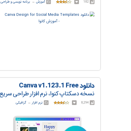
182
آموزش
← ‏
برنامه نویسی و طراحی
دانلود Canva v1.123.1 Free
نسخه دسکتاپ کنوا، نرم افزار طراحی سریع 
8,294
نرم افزار
← ‏
گرافیکی