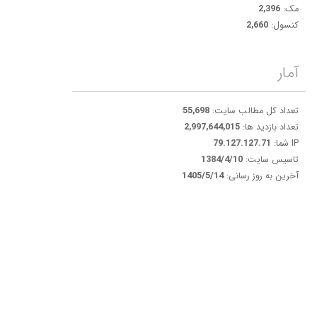
مک:
2,396
کنسول:
2,660
آمار
تعداد کل مطالب سایت:
55,698
تعداد بازدید ها:
2,997,644,015
IP شما:
79.127.127.71
تاسیس سایت:
1384/4/10
آخرین به روز رسانی:
1405/5/14