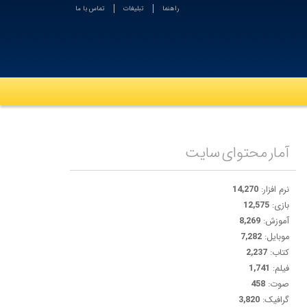
راهنما
تبلیغات
تماس با ما
آمار محتوای سایت
نرم افزار:
14,270
بازی:
12,575
آموزش:
8,269
موبایل:
7,282
کتاب:
2,237
فیلم:
1,741
صوت:
458
گرافیک:
3,820