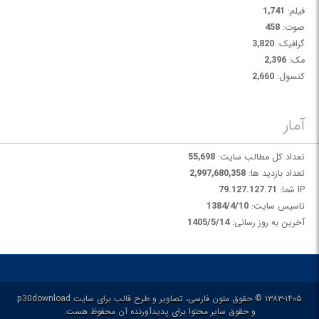
فیلم:
1,741
صوت:
458
گرافیک:
3,820
مک:
2,396
کنسول:
2,660
آمار
تعداد کل مطالب سایت:
55,698
تعداد بازدید ها:
2,997,680,358
IP شما:
79.127.127.71
تاسیس سایت:
1384/4/10
آخرین به روز رسانی:
1405/5/14
۱۳۸۳-۱۴۰۵ © حقوق متون فارسی، تصاویر و طرح قالب برای سایت p30download
و حقوق سایر محتوا برای پدیدآورنده آن محفوظ هست.