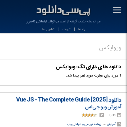
-
هر اندیشه نشأت گرفته‌ از امید، می‌تواند ارتعاشی ناچیز را
راهنما
تبلیغات
تماس با ما
ویوایکس
دانلود ها ی دارای تگ: ویوایکس
1 مورد برای عبارت مورد نظر پیدا شد.
دانلود Vue JS - The Complete Guide [2025]
آموزش ویو جی‌اس
1,944
آموزش
← ‏
برنامه نویسی و طراحی وب