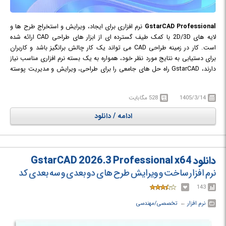
GstarCAD Professional
نرم افزاری برای ایجاد، ویرایش و استخراج طرح ها و
لایه های 2D/3D با کمک طیف گسترده ای از ابزار های طراحی CAD ارائه شده
است. کار در زمینه طراحی CAD می تواند یک کار چالش برانگیز باشد و کاربران
برای دستیابی به نتایج مورد نظر خود، همواره به یک بسته نرم افزاری مناسب نیاز
دارند، GstarCAD راه حل های جامعی را برای طراحی، ویرایش و مدیریت پوسته
های دو بعدی/ سه بعدی کد ارائه می دهد که هدف آن انعطاف پذیری بالا در
روبرو شدن با طرح های مختلف است.
1405/3/14
528 مگابایت
این نرم افزار قدرتمند منتنی بر CAD با استفاده از کتابخانه هایی با دسترسی آزاد به
DWG Alliance ها که به نوعی شریان های اصلی این گونه از نرم افزارها به شمار
ادامه / دانلود
می روند، طراحی شده است تا بتوانید فایل هایی با فرمت DWG که از طریق
بسته محبوب AutoCAD CAD ارائه شده است را بخوانید و ویرایش کنید.
GstarCAD دارای یک رابط کاربری بسیار شبیه به اتوکد است و می تواند یک
جایگزین مناسب برای دیگر بسته های نرم افزاری شناخته شده CAD باشد.
دانلود GstarCAD 2026.3 Professional x64
همچنین با فایل های OpenDWG نیز سازگار است.
نرم افزار ساخت و ویرایش طرح های دو بعدی و سه بعدی کد
143
نرم افزار
← ‏
تخصصی/مهندسی