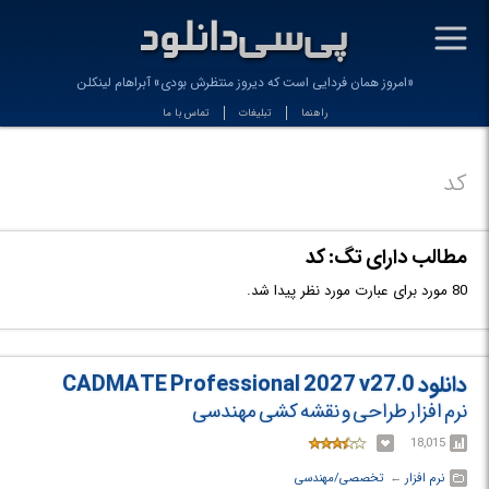
-
«امروز همان فردایی است که دیروز منتظرش بودی» آبراهام لینکلن
راهنما
تبلیغات
تماس با ما
کد
مطالب دارای تگ: کد
80 مورد برای عبارت مورد نظر پیدا شد.
دانلود CADMATE Professional 2027 v27.0
نرم افزار طراحی و نقشه کشی مهندسی
18,015
نرم افزار
← ‏
تخصصی/مهندسی