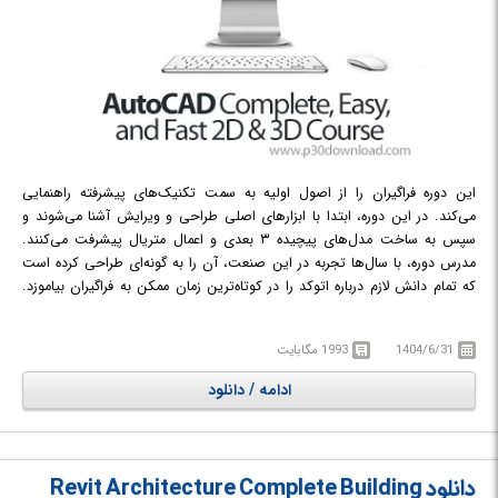
این دوره فراگیران را از اصول اولیه به سمت تکنیک‌های پیشرفته راهنمایی
می‌کند. در این دوره، ابتدا با ابزارهای اصلی طراحی و ویرایش آشنا می‌شوند و
سپس به ساخت مدل‌های پیچیده ۳ بعدی و اعمال متریال پیشرفت می‌کنند.
مدرس دوره، با سال‌ها تجربه در این صنعت، آن را به گونه‌ای طراحی کرده است
که تمام دانش لازم درباره اتوکد را در کوتاه‌ترین زمان ممکن به فراگیران بیاموزد.
فراگیران با ساخت پلان‌های طبقات، نماها، دیاگرام‌های مدار، قطعات مکانیکی و
جزئیات ساختاری، تجربه عملی کسب خواهند کرد. همچنین یاد می‌گیرند که
1404/6/31
1993 مگابایت
چگونه پروژه‌ها را با استفاده از ابزارهایی مانند Xrefs، Sheet Set Manager و
ساخت بلوک‌های پیشرفته، به طور موثر مدیریت کنند. در پایان دوره، فراگیران به
ادامه / دانلود
مهارت‌های لازم برای انجام یک پروژه از ایده اولیه تا خروجی حرفه‌ای مجهز خواهند
شد. این مهارت‌ها برای کسانی که به دنبال شغلی در معماری، مهندسی یا طراحی
هستند یا می‌خواهند مهارت خود را برای آزمون‌های گواهینامه و پیشرفت شغلی
افزایش دهند، بسیار مفید است. مهارت‌های متنوعی که در ترسیم، مدل‌سازی و
دانلود Revit Architecture Complete Building
بصری‌سازی کسب خواهند کرد، در صنایع مختلفی از جمله معماری، طراحی