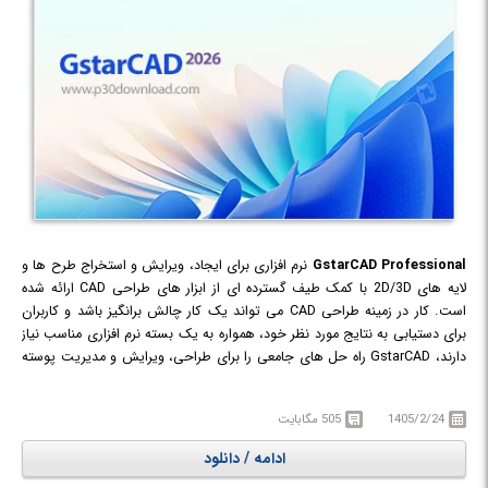
GstarCAD Professional
نرم افزاری برای ایجاد، ویرایش و استخراج طرح ها و
لایه های 2D/3D با کمک طیف گسترده ای از ابزار های طراحی CAD ارائه شده
است. کار در زمینه طراحی CAD می تواند یک کار چالش برانگیز باشد و کاربران
برای دستیابی به نتایج مورد نظر خود، همواره به یک بسته نرم افزاری مناسب نیاز
دارند، GstarCAD راه حل های جامعی را برای طراحی، ویرایش و مدیریت پوسته
های دو بعدی/ سه بعدی کد ارائه می دهد که هدف آن انعطاف پذیری بالا در
روبرو شدن با طرح های مختلف است.
1405/2/24
505 مگابایت
این نرم افزار قدرتمند منتنی بر CAD با استفاده از کتابخانه هایی با دسترسی آزاد به
DWG Alliance ها که به نوعی شریان های اصلی این گونه از نرم افزارها به شمار
ادامه / دانلود
می روند، طراحی شده است تا بتوانید فایل هایی با فرمت DWG که از طریق