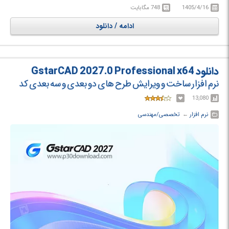
افزار دارای ویژگی های جدید و پیشرفته ای است که کمپانی Spice
1405/4/16
748 مگابایت
Technologies برای رفع نیازهای شما در طراحی ارائه نموده است.
ادامه / دانلود
دانلود GstarCAD 2027.0 Professional x64
نرم افزار ساخت و ویرایش طرح های دو بعدی و سه بعدی کد
13,080
نرم افزار
← ‏
تخصصی/مهندسی