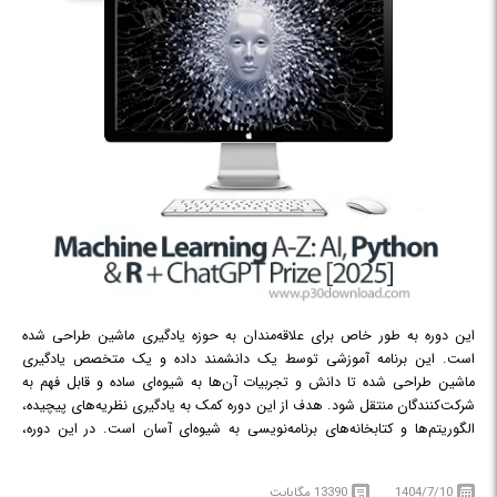
GitHub Actions و GitHub CICD هستیم.
در دوره آموزشی Claude Code MasterClass : Generative AI-Assisted
Development با نحوهٔ توسعهٔ نرم‌افزار به کمک زیرعامل‌های هوش مصنوعی مولد
آشنا خواهید شد.
این دوره به طور خاص برای علاقه‌مندان به حوزه یادگیری ماشین طراحی شده
است. این برنامه آموزشی توسط یک دانشمند داده و یک متخصص یادگیری
ماشین طراحی شده تا دانش و تجربیات آن‌ها به شیوه‌ای ساده و قابل فهم به
شرکت‌کنندگان منتقل شود. هدف از این دوره کمک به یادگیری نظریه‌های پیچیده،
الگوریتم‌ها و کتابخانه‌های برنامه‌نویسی به شیوه‌ای آسان است. در این دوره،
دانشجو گام به گام به دنیای یادگیری ماشین هدایت می‌شود. با گذراندن هر بخش
آموزشی، شرکت‌کنندگان مهارت‌های جدیدی کسب کرده و درک خود را از این
1404/7/10
13390 مگابایت