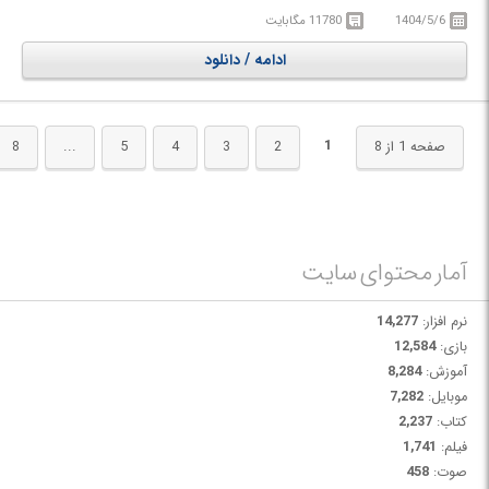
مدرس این دوره، والنتین-ولادیسلاو کوتزارنکو، معمار و هماهنگ‌کننده BIM با بیش
1404/5/6
11780 مگابایت
از یک دهه تجربه در پیاده‌سازی راهکارهای BIM و آموزش ابزارهای مختلف آن به
دانشگاه‌ها، شرکت‌ها و افراد است. این دوره پنجمین گام در یک مجموعه دوره‌های
ادامه / دانلود
آموزشی ساختاریافته به شمار می‌رود و برای افرادی مناسب است که با توسعه
پروژه‌های ساختمانی با آرشی‌کد، مدیریت اطلاعات غیرگرافیکی و تولید ساختارها یا
راهکارهای MEP آشنایی دارند و مایل به تعمیق بیشتر مهارت‌های خود از طریق
استفاده از ابزارها و عملکردهای پیشرفته‌تر برای توسعه راهکارهای متوسط و یا
1
صفحه 1 از 8
2
3
4
5
...
8
پیشرفته هستند.
در دوره آموزشی Special Operations with ArchiCAD با امکانات و قابلیت‌های
پیشرفته نرم‌افزار آرشی‌کد در زمینه مدل‌سازی اطلاعات ساختمان آشنا خواهید شد.
آمار محتوای سایت
نرم افزار:
14,277
بازی:
12,584
آموزش:
8,284
موبایل:
7,282
کتاب:
2,237
فیلم:
1,741
صوت:
458