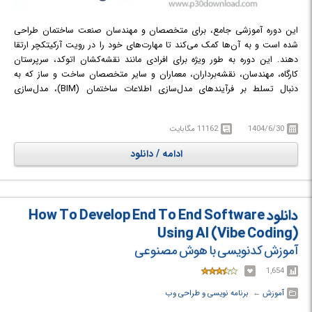
این دوره آموزشی جامع، برای متخصصان و مهندسان صنعت ساختمان طراحی
شده است و به آن‌ها کمک می‌کند تا مهارت‌های خود را در رویت آرکیتکچر ارتقا
دهند. این دوره به طور ویژه برای افرادی مانند نقشه‌کشان اتوکد، سرپرستان
کارگاه، مهندسان، نقشه‌برداران، معماران و سایر متخصصان ساخت و ساز که به
دنبال تسلط بر فرآیندهای مدل‌سازی اطلاعات ساختمان (BIM)، مدل‌سازی
سه‌بعدی و مستندسازی دقیق هستند، مناسب است. در طول این دوره،
شرکت‌کنندگان مهارت‌های عملی مورد نیاز برای طراحی پروژه‌های مسکونی و
1404/6/30
11162 مگابایت
تجاری را با استفاده از هر دو واحد اندازه‌گیری امپریال و متریک به دست می‌آورند.
هدف این دوره، ارائه آموزش تخصصی است که به شرکت‌کنندگان اجازه می‌دهد تا
ادامه / دانلود
با استفاده از نرم‌افزار رویت، پروژه‌های خود را با دقت و کارایی بیشتری پیش ببرند.
این دوره یک فرصت عالی برای دانشجویان رشته‌های مهندسی عمران و معماری و
همچنین دانشجویان نقشه‌کشی است که می‌خواهند به یک مدل‌ساز BIM
حرفه‌ای تبدیل شوند. همچنین، متخصصان شاغل در حوزه‌های مشاوره و
دانلود How To Develop End To End Software
پیمانکاری ساخت و ساز نیز می‌توانند از این آموزش پیشرفته رویت برای افزایش
Using AI (Vibe Coding)
کارایی و دقت پروژه‌های خود بهره‌مند شوند.
آموزش کدنویسی با هوش مصنوعی
در دوره آموزشی Revit Architecture Complete Building Design &
Documentation با مدل‌سازی سه‌بعدی و مستندسازی پروژه‌های ساختمانی آشنا
1,654
خواهید شد.
آموزش
← ‏
برنامه نویسی و طراحی وب