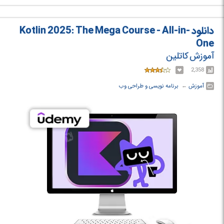
بسته محبوب AutoCAD CAD ارائه شده است را بخوانید و ویرایش کنید.
GstarCAD دارای یک رابط کاربری بسیار شبیه به اتوکد است و می تواند یک
جایگزین مناسب برای دیگر بسته های نرم افزاری شناخته شده CAD باشد.
دانلود Kotlin 2025: The Mega Course - All-in-
همچنین با فایل های OpenDWG نیز سازگار است.
One
آموزش کاتلین
2,358
آموزش
← ‏
برنامه نویسی و طراحی وب