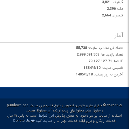
گرافیک:
3,821
مک:
2,396
کنسول:
2,664
آمار
تعداد کل مطالب سایت:
55,738
تعداد بازدید ها:
2,999,091,508
IP شما:
79.127.127.71
تاسیس سایت:
1384/4/10
آخرین به روز رسانی:
1405/5/18
۱۳۸۳-۱۴۰۵ © حقوق متون فارسی، تصاویر و طرح قالب برای سایت p30download
و حقوق سایر محتوا برای پدیدآورنده آن محفوظ هست.
استفاده از سایت پی‌سی‌دانلود، به معنای پذیرش
این شرایط
است، به پاس ۲۱ سال
❤️
خدمات رایگان و برای ارائه خدمات بهتر، ما را
حمایت کنید
Donate Us